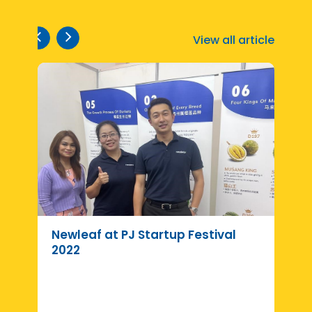
View all article
Newleaf at PJ Startup Festival
R
2022
d