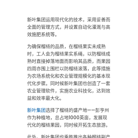
新叶集团运用现代化的技术，采用妥善而
全面的管理方式，并设置自动化灌溉与高
效施肥系统等。
为确保榴梿的品质，在榴梿果实未成熟
时，工人会为榴梿果实系绳，以防榴梿成
熟时直接掉落地面而影响其品质，而果园
四周亦围上围栏以防榴梿滚落，此等措施
为农场系统化和农业管理规模化的基本现
代化步骤。同时候新叶集团也创造了一套
农业管理软件，实施农业科技化，达到效
益和效率最大化。
新叶集团
选择了榴梿的盛产地——彭亨州
作为种植地，总占地1000英亩，发展现
代化的榴梿果园，同时候开拓生态旅游。
此外，新叶集团也乘胜推出各种榴梿副产