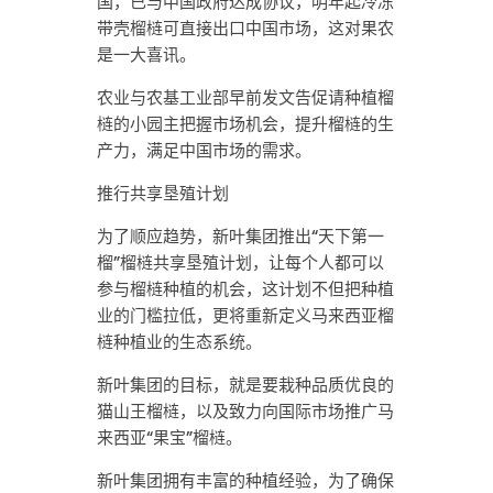
国，已与中国政府达成协议，明年起冷冻
带壳榴梿可直接出口中国市场，这对果农
是一大喜讯。
农业与农基工业部早前发文告促请种植榴
梿的小园主把握市场机会，提升榴梿的生
产力，满足中国市场的需求。
推行共享垦殖计划
为了顺应趋势，新叶集团推出“天下第一
榴”榴梿共享垦殖计划，让每个人都可以
参与榴梿种植的机会，这计划不但把种植
业的门槛拉低，更将重新定义马来西亚榴
梿种植业的生态系统。
新叶集团的目标，就是要栽种品质优良的
猫山王榴梿，以及致力向国际市场推广马
来西亚“果宝”榴梿。
新叶集团拥有丰富的种植经验，为了确保