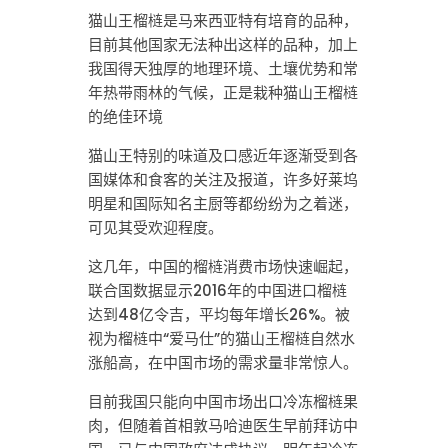
猫山王榴梿是马来西亚特有培育的品种，
目前其他国家无法种出这样的品种，加上
我国得天独厚的地理环境、土壤优势和常
年热带雨林的气候，正是栽种猫山王榴梿
的绝佳环境
猫山王特别的味道及口感近年逐渐受到各
国媒体和食客的关注及报道，许多好莱坞
明星和国际知名主厨等都纷纷为之着迷，
可见其受欢迎程度。
这几年，中国的榴梿消费市场快速崛起，
联合国数据显示2016年的中国进口榴梿
达到48亿令吉，平均每年增长26%。被
视为榴梿中“爱马仕”的猫山王榴梿自然水
涨船高，在中国市场的需求量非常惊人。
目前我国只能向中国市场出口冷冻榴梿果
肉，但随着首相敦马哈迪医生早前拜访中