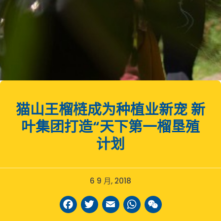
猫山王榴梿成为种植业新宠 新
叶集团打造“天下第一榴垦殖
计划
6 9 月, 2018
Facebook
Twitter
Email
WhatsAp
WeCha