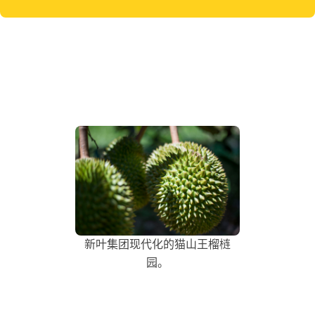
新叶集团现代化的猫山王榴梿
园。