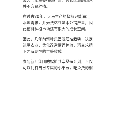
及大马是主要榴梿产国，其它区域的国家
并不容易种植。
在过去30年，大马生产的榴梿只能满足
本地需求，并无法达到基本外销产量，因
此榴梿种植市场还有很大的成长空间。
因此，几年前新叶集团就瞄准趋势，决定
进军农业，优化改造榴莲种植，精益求精
下才有现在的丰盛收成。
参与新叶集团的榴梿共享垦殖计划，不仅
可以拥有自己专属的小果园，吃免费的榴
梿，还可以坐享每个榴梿果实的收成，为
您“榴”下更丰硕的未来。
欲知榴梿共享垦殖计划详情，欢迎浏览
www.newleaf.com.my
查询。
报道链接：
http://www.enanyang.my/?