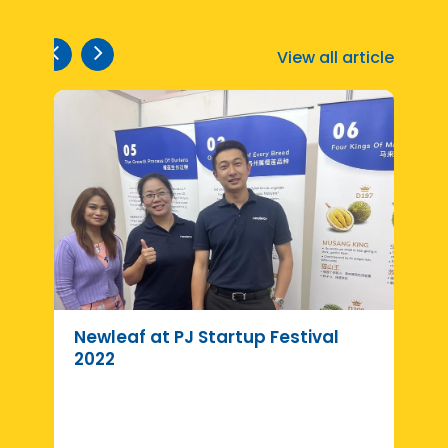
View all article
Newleaf at PJ Startup Festival
R
2022
d