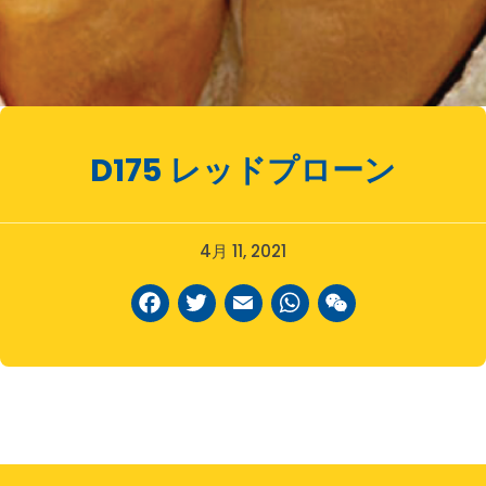
D175
レッドプローン
4月 11, 2021
Facebook
Twitter
Email
WhatsAp
WeCha