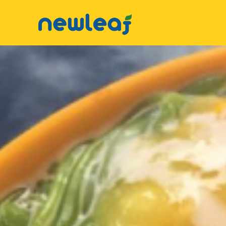
▼
Facebook
▼
Twitter
▼
Email
▼
WhatsApp
WeChat
▼