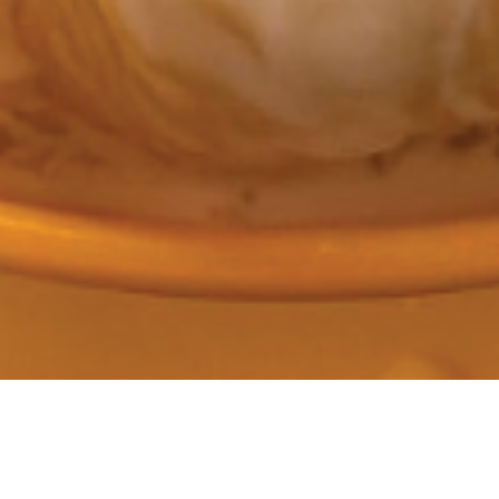
it MY-way
ドリアンチェ