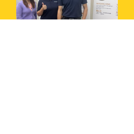
Newleaf at PJ Startup Festival
R
2022
d
8月 4, 2022
7月
Copyrights © 2026 Newleaf. All rights reserved.
All images, videos and contents are copyright of Newleaf
Plantation Berhad as such cannot be downloaded, reproduced,