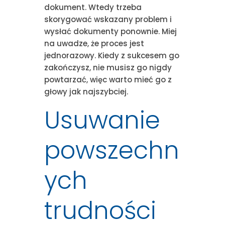
dokument. Wtedy trzeba
skorygować wskazany problem i
wysłać dokumenty ponownie. Miej
na uwadze, że proces jest
jednorazowy. Kiedy z sukcesem go
zakończysz, nie musisz go nigdy
powtarzać, więc warto mieć go z
głowy jak najszybciej.
Usuwanie
powszechn
ych
trudności