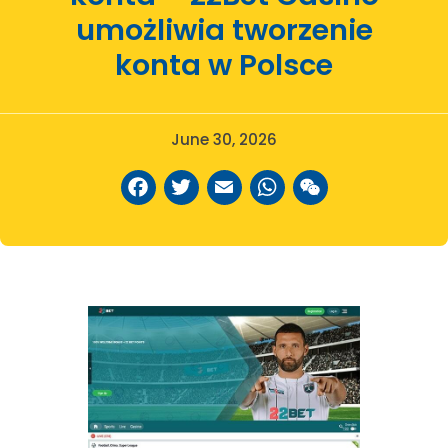
umożliwia tworzenie
konta w Polsce
June 30, 2026
Facebook
Twitter
Email
WhatsAp
WeCha