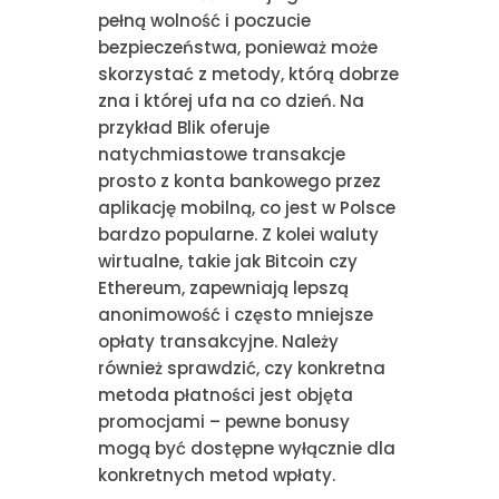
pełną wolność i poczucie
bezpieczeństwa, ponieważ może
skorzystać z metody, którą dobrze
zna i której ufa na co dzień. Na
przykład Blik oferuje
natychmiastowe transakcje
prosto z konta bankowego przez
aplikację mobilną, co jest w Polsce
bardzo popularne. Z kolei waluty
wirtualne, takie jak Bitcoin czy
Ethereum, zapewniają lepszą
anonimowość i często mniejsze
opłaty transakcyjne. Należy
również sprawdzić, czy konkretna
metoda płatności jest objęta
promocjami – pewne bonusy
mogą być dostępne wyłącznie dla
konkretnych metod wpłaty.