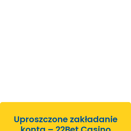
Uproszczone zakładanie
konta – 22Bet Casino