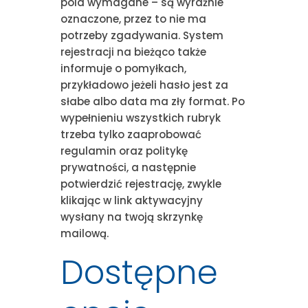
pola wymagane – są wyraźnie
oznaczone, przez to nie ma
potrzeby zgadywania. System
rejestracji na bieżąco także
informuje o pomyłkach,
przykładowo jeżeli hasło jest za
słabe albo data ma zły format. Po
wypełnieniu wszystkich rubryk
trzeba tylko zaaprobować
regulamin oraz politykę
prywatności, a następnie
potwierdzić rejestrację, zwykle
klikając w link aktywacyjny
wysłany na twoją skrzynkę
mailową.
Dostępne