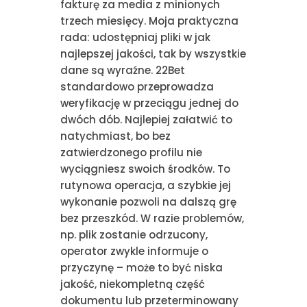
fakturę za media z minionych
trzech miesięcy. Moja praktyczna
rada: udostępniaj pliki w jak
najlepszej jakości, tak by wszystkie
dane są wyraźne. 22Bet
standardowo przeprowadza
weryfikację w przeciągu jednej do
dwóch dób. Najlepiej załatwić to
natychmiast, bo bez
zatwierdzonego profilu nie
wyciągniesz swoich środków. To
rutynowa operacja, a szybkie jej
wykonanie pozwoli na dalszą grę
bez przeszkód. W razie problemów,
np. plik zostanie odrzucony,
operator zwykle informuje o
przyczynę – może to być niska
jakość, niekompletną część
dokumentu lub przeterminowany