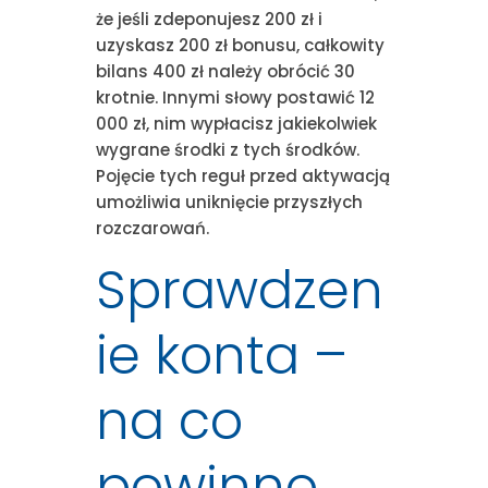
że jeśli zdeponujesz 200 zł i
uzyskasz 200 zł bonusu, całkowity
bilans 400 zł należy obrócić 30
krotnie. Innymi słowy postawić 12
000 zł, nim wypłacisz jakiekolwiek
wygrane środki z tych środków.
Pojęcie tych reguł przed aktywacją
umożliwia uniknięcie przyszłych
rozczarowań.
Sprawdzen
ie konta –
na co
powinno