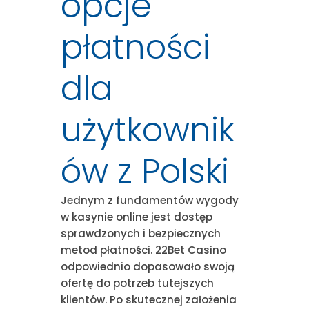
opcje
płatności
dla
użytkownik
ów z Polski
Jednym z fundamentów wygody
w kasynie online jest dostęp
sprawdzonych i bezpiecznych
metod płatności. 22Bet Casino
odpowiednio dopasowało swoją
ofertę do potrzeb tutejszych
klientów. Po skutecznej założenia