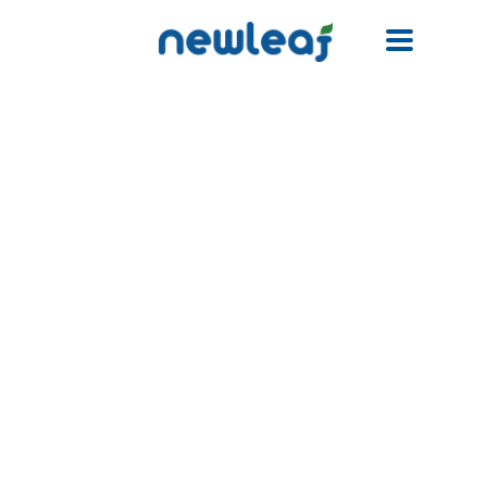
Facebook
Twitter
Email
WhatsApp
WeChat