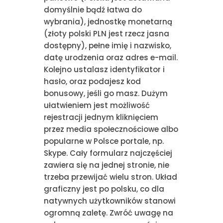
domyślnie bądź łatwa do
wybrania), jednostkę monetarną
(złoty polski PLN jest rzecz jasna
dostępny), pełne imię i nazwisko,
datę urodzenia oraz adres e-mail.
Kolejno ustalasz identyfikator i
hasło, oraz podajesz kod
bonusowy, jeśli go masz. Dużym
ułatwieniem jest możliwość
rejestracji jednym kliknięciem
przez media społecznościowe albo
popularne w Polsce portale, np.
Skype. Cały formularz najczęściej
zawiera się na jednej stronie, nie
trzeba przewijać wielu stron. Układ
graficzny jest po polsku, co dla
natywnych użytkowników stanowi
ogromną zaletę. Zwróć uwagę na