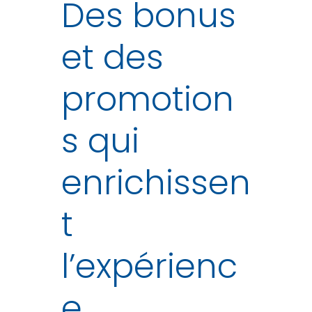
Des bonus
et des
promotion
s qui
enrichissen
t
l’expérienc
e