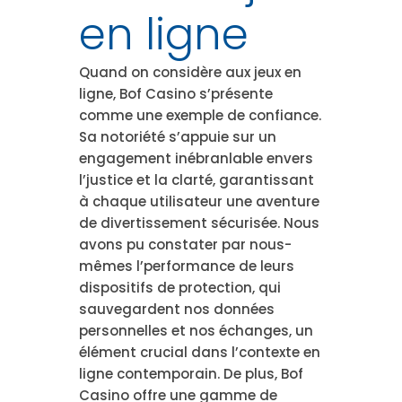
en ligne
Quand on considère aux jeux en
ligne, Bof Casino s’présente
comme une exemple de confiance.
Sa notoriété s’appuie sur un
engagement inébranlable envers
l’justice et la clarté, garantissant
à chaque utilisateur une aventure
de divertissement sécurisée. Nous
avons pu constater par nous-
mêmes l’performance de leurs
dispositifs de protection, qui
sauvegardent nos données
personnelles et nos échanges, un
élément crucial dans l’contexte en
ligne contemporain. De plus, Bof
Casino offre une gamme de