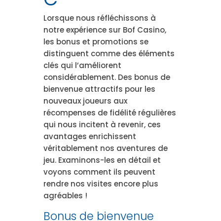
Lorsque nous réfléchissons à
notre expérience sur Bof Casino,
les bonus et promotions se
distinguent comme des éléments
clés qui l’améliorent
considérablement. Des bonus de
bienvenue attractifs pour les
nouveaux joueurs aux
récompenses de fidélité régulières
qui nous incitent à revenir, ces
avantages enrichissent
véritablement nos aventures de
jeu. Examinons-les en détail et
voyons comment ils peuvent
rendre nos visites encore plus
agréables !
Bonus de bienvenue