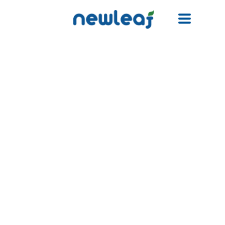
Facebook
Twitter
Email
WhatsApp
WeChat