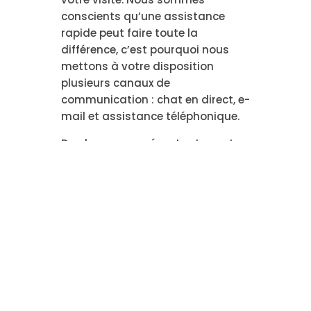
conscients qu’une assistance
rapide peut faire toute la
différence, c’est pourquoi nous
mettons à votre disposition
plusieurs canaux de
communication : chat en direct, e-
mail et assistance téléphonique.
De plus, nos représentants sont
expérimentés et préparés pour
vous apporter des solutions
rapides et des conseils d’experts
sur tous les aspects de notre
plateforme
bofcasino.eu
. En
focalisant vos besoins au cœur de
nos priorités, nous visons à créer
un environnement de confiance
où vous pouvez vous fixer
pleinement sur votre expérience de