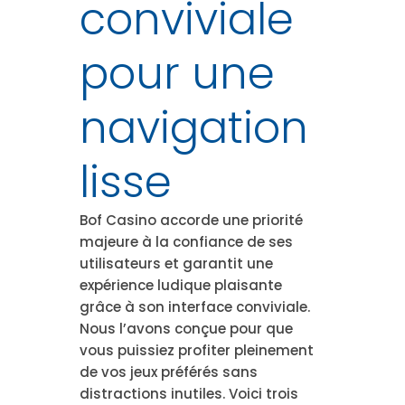
conviviale
pour une
navigation
lisse
Bof Casino accorde une priorité
majeure à la confiance de ses
utilisateurs et garantit une
expérience ludique plaisante
grâce à son interface conviviale.
Nous l’avons conçue pour que
vous puissiez profiter pleinement
de vos jeux préférés sans
distractions inutiles. Voici trois