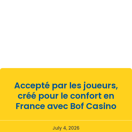
Accepté par les joueurs,
créé pour le confort en
France avec Bof Casino
July 4, 2026