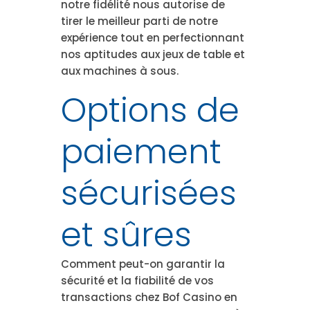
notre fidélité nous autorise de
tirer le meilleur parti de notre
expérience tout en perfectionnant
nos aptitudes aux jeux de table et
aux machines à sous.
Options de
paiement
sécurisées
et sûres
Comment peut-on garantir la
sécurité et la fiabilité de vos
transactions chez Bof Casino en