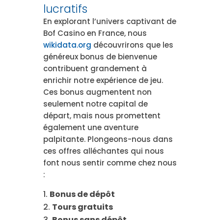
lucratifs
En explorant l’univers captivant de
Bof Casino en France, nous
wikidata.org
découvrirons que les
généreux bonus de bienvenue
contribuent grandement à
enrichir notre expérience de jeu.
Ces bonus augmentent non
seulement notre capital de
départ, mais nous promettent
également une aventure
palpitante. Plongeons-nous dans
ces offres alléchantes qui nous
font nous sentir comme chez nous
:
Bonus de dépôt
Tours gratuits
Bonus sans dépôt