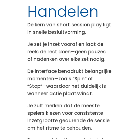
Handelen
De kern van short‑session play ligt
in snelle besluitvorming.
Je zet je inzet vooraf en laat de
reels de rest doen—geen pauzes
of nadenken over elke zet nodig.
De interface benadrukt belangrijke
momenten—zoals “Spin” of
“Stop”—waardoor het duidelijk is
wanneer actie plaatsvindt.
Je zult merken dat de meeste
spelers kiezen voor consistente
inzetgrootte gedurende de sessie
om het ritme te behouden.