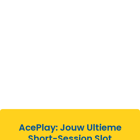
AcePlay: Jouw Ultieme
Short-Session Slot