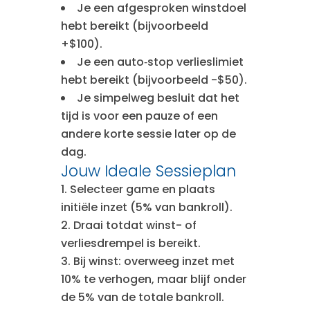
Je een afgesproken winstdoel
hebt bereikt (bijvoorbeeld
+$100).
Je een auto‑stop verlieslimiet
hebt bereikt (bijvoorbeeld -$50).
Je simpelweg besluit dat het
tijd is voor een pauze of een
andere korte sessie later op de
dag.
Jouw Ideale Sessieplan
Selecteer game en plaats
initiële inzet (5% van bankroll).
Draai totdat winst- of
verliesdrempel is bereikt.
Bij winst: overweeg inzet met
10% te verhogen, maar blijf onder
de 5% van de totale bankroll.