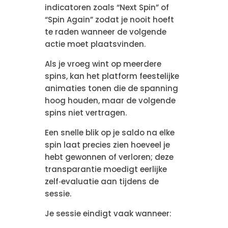
indicatoren zoals “Next Spin” of
“Spin Again” zodat je nooit hoeft
te raden wanneer de volgende
actie moet plaatsvinden.
Als je vroeg wint op meerdere
spins, kan het platform feestelijke
animaties tonen die de spanning
hoog houden, maar de volgende
spins niet vertragen.
Een snelle blik op je saldo na elke
spin laat precies zien hoeveel je
hebt gewonnen of verloren; deze
transparantie moedigt eerlijke
zelf‑evaluatie aan tijdens de
sessie.
Je sessie eindigt vaak wanneer: