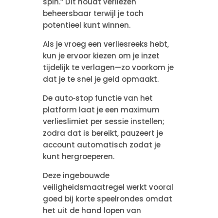
spin.” Dit houdt verliezen
beheersbaar terwijl je toch
potentieel kunt winnen.
Als je vroeg een verliesreeks hebt,
kun je ervoor kiezen om je inzet
tijdelijk te verlagen—zo voorkom je
dat je te snel je geld opmaakt.
De auto‑stop functie van het
platform laat je een maximum
verlieslimiet per sessie instellen;
zodra dat is bereikt, pauzeert je
account automatisch zodat je
kunt hergroeperen.
Deze ingebouwde
veiligheidsmaatregel werkt vooral
goed bij korte speelrondes omdat
het uit de hand lopen van