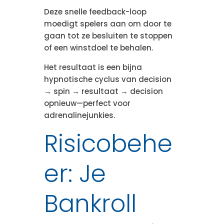
Deze snelle feedback-loop
moedigt spelers aan om door te
gaan tot ze besluiten te stoppen
of een winstdoel te behalen.
Het resultaat is een bijna
hypnotische cyclus van decision
→ spin → resultaat → decision
opnieuw—perfect voor
adrenalinejunkies.
Risicobehe
er: Je
Bankroll