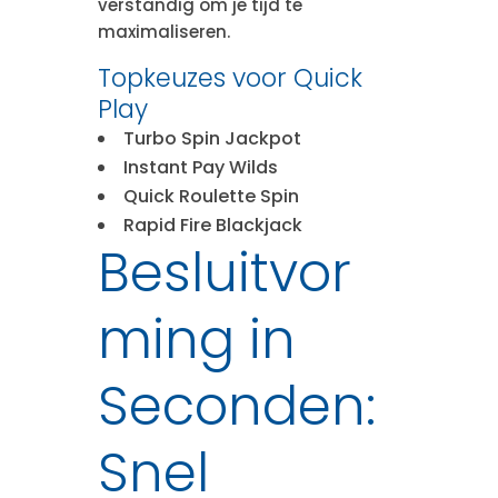
verstandig om je tijd te
maximaliseren.
Topkeuzes voor Quick
Play
Turbo Spin Jackpot
Instant Pay Wilds
Quick Roulette Spin
Rapid Fire Blackjack
Besluitvor
ming in
Seconden:
Snel