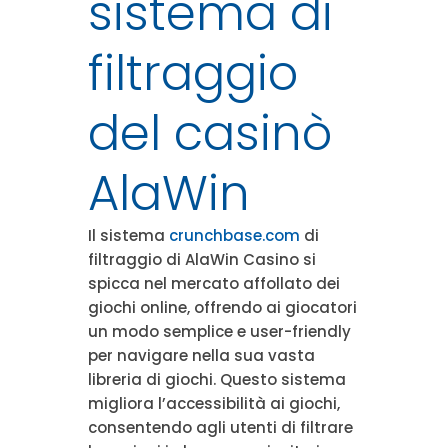
sistema di
filtraggio
del casinò
AlaWin
Il sistema
crunchbase.com
di
filtraggio di AlaWin Casino si
spicca nel mercato affollato dei
giochi online, offrendo ai giocatori
un modo semplice e user-friendly
per navigare nella sua vasta
libreria di giochi. Questo sistema
migliora l’accessibilità ai giochi,
consentendo agli utenti di filtrare