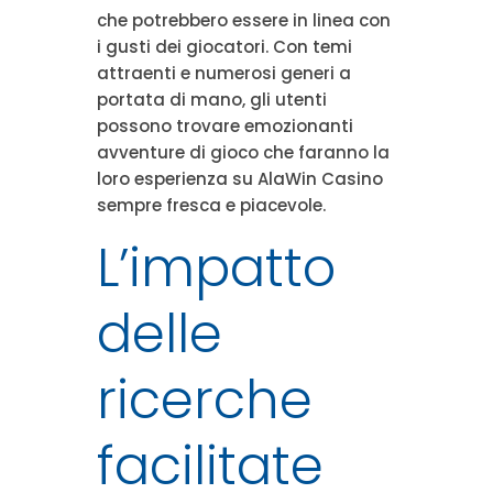
che potrebbero essere in linea con
i gusti dei giocatori. Con temi
attraenti e numerosi generi a
portata di mano, gli utenti
possono trovare emozionanti
avventure di gioco che faranno la
loro esperienza su AlaWin Casino
sempre fresca e piacevole.
L’impatto
delle
ricerche
facilitate