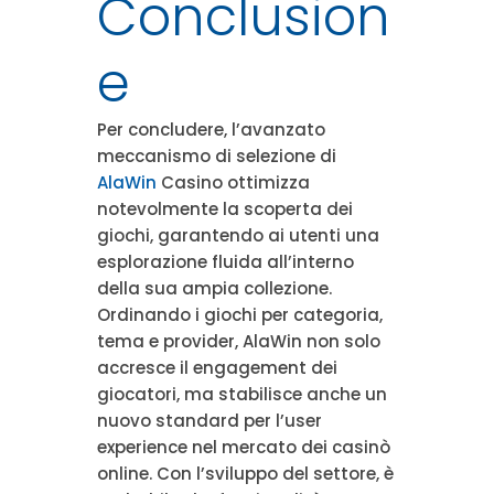
Conclusion
e
Per concludere, l’avanzato
meccanismo di selezione di
AlaWin
Casino ottimizza
notevolmente la scoperta dei
giochi, garantendo ai utenti una
esplorazione fluida all’interno
della sua ampia collezione.
Ordinando i giochi per categoria,
tema e provider, AlaWin non solo
accresce il engagement dei
giocatori, ma stabilisce anche un
nuovo standard per l’user
experience nel mercato dei casinò
online. Con l’sviluppo del settore, è