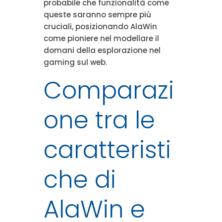
probabile che funzionalità come
queste saranno sempre più
cruciali, posizionando AlaWin
come pioniere nel modellare il
domani della esplorazione nel
gaming sul web.
Comparazi
one tra le
caratteristi
che di
AlaWin e