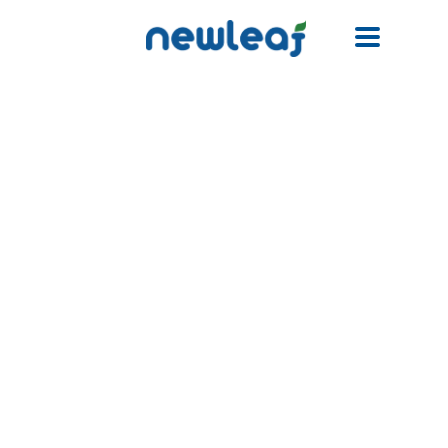
Facebook
Twitter
Email
WhatsApp
WeChat