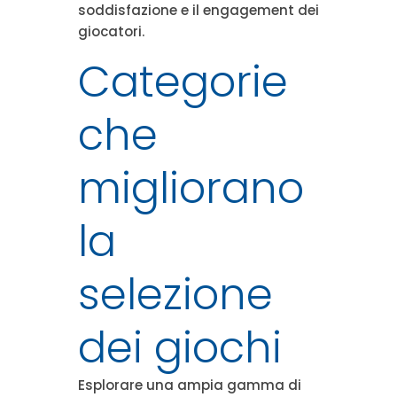
soddisfazione e il engagement dei
giocatori.
Categorie
che
migliorano
la
selezione
dei giochi
Esplorare una ampia gamma di