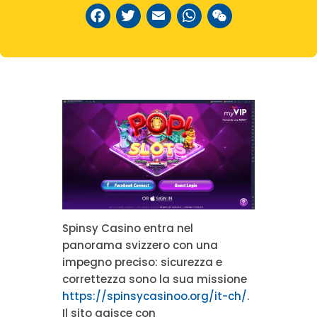
Facebook
Twitter
Email
WhatsAp
WeCha
Spinsy Casino entra nel
panorama svizzero con una
impegno preciso: sicurezza e
correttezza sono la sua missione
https://spinsycasinoo.org/it-ch/
.
Il sito agisce con