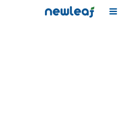
Facebook
Twitter
Email
WhatsApp
WeChat