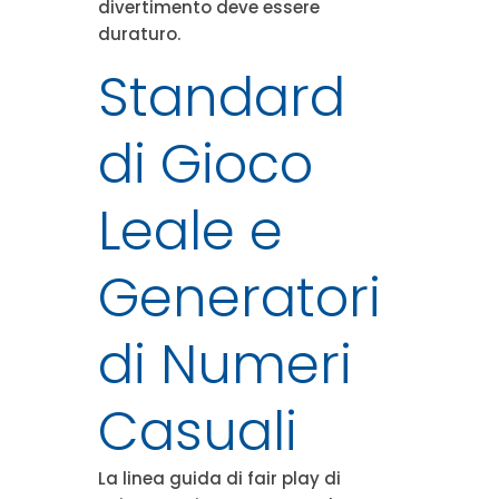
divertimento deve essere
duraturo.
Standard
di Gioco
Leale e
Generatori
di Numeri
Casuali
La linea guida di fair play di