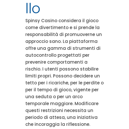
llo
Spinsy Casino considera il gioco
come divertimento e si prende la
responsabilità di promuoverne un
approccio sano. La piattaforma
offre una gamma di strumenti di
autocontrollo progettati per
prevenire comportamenti a
rischio. I utenti possono stabilire
limiti propri. Possono decidere un
tetto per i ricariche, per le perdite o
per il tempo di gioco, vigente per
una seduta o per un arco
temporale maggiore. Modificare
questi restrizioni necessita un
periodo di attesa, una iniziativa
che incoraggia la riflessione.