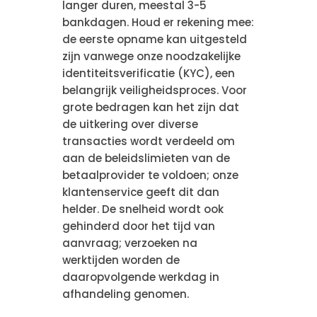
langer duren, meestal 3-5
bankdagen. Houd er rekening mee:
de eerste opname kan uitgesteld
zijn vanwege onze noodzakelijke
identiteitsverificatie (KYC), een
belangrijk veiligheidsproces. Voor
grote bedragen kan het zijn dat
de uitkering over diverse
transacties wordt verdeeld om
aan de beleidslimieten van de
betaalprovider te voldoen; onze
klantenservice geeft dit dan
helder. De snelheid wordt ook
gehinderd door het tijd van
aanvraag; verzoeken na
werktijden worden de
daaropvolgende werkdag in
afhandeling genomen.