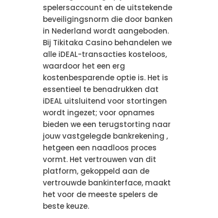
spelersaccount en de uitstekende
beveiligingsnorm die door banken
in Nederland wordt aangeboden.
Bij Tikitaka Casino behandelen we
alle iDEAL-transacties kosteloos,
waardoor het een erg
kostenbesparende optie is. Het is
essentieel te benadrukken dat
iDEAL uitsluitend voor stortingen
wordt ingezet; voor opnames
bieden we een terugstorting naar
jouw vastgelegde bankrekening ,
hetgeen een naadloos proces
vormt. Het vertrouwen van dit
platform, gekoppeld aan de
vertrouwde bankinterface, maakt
het voor de meeste spelers de
beste keuze.