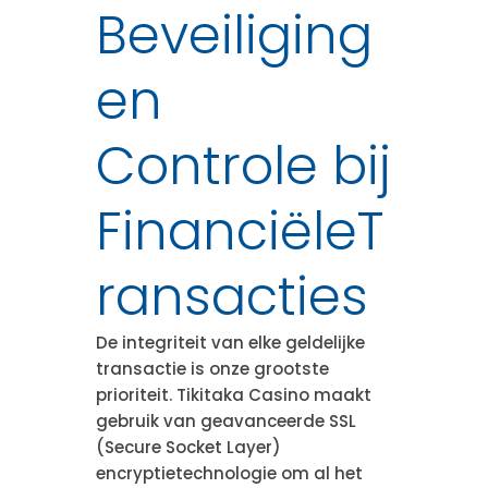
Beveiliging
en
Controle bij
FinanciëleT
ransacties
De integriteit van elke geldelijke
transactie is onze grootste
prioriteit. Tikitaka Casino maakt
gebruik van geavanceerde SSL
(Secure Socket Layer)
encryptietechnologie om al het