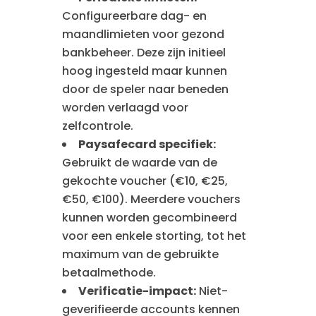
Configureerbare dag- en
maandlimieten voor gezond
bankbeheer. Deze zijn initieel
hoog ingesteld maar kunnen
door de speler naar beneden
worden verlaagd voor
zelfcontrole.
Paysafecard specifiek:
Gebruikt de waarde van de
gekochte voucher (€10, €25,
€50, €100). Meerdere vouchers
kunnen worden gecombineerd
voor een enkele storting, tot het
maximum van de gebruikte
betaalmethode.
Verificatie-impact:
Niet-
geverifieerde accounts kennen