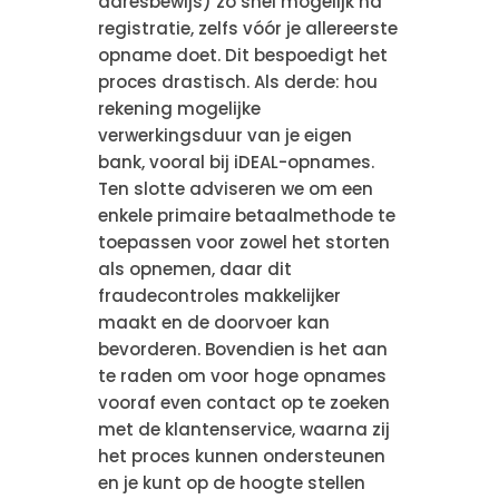
adresbewijs) zo snel mogelijk na
registratie, zelfs vóór je allereerste
opname doet. Dit bespoedigt het
proces drastisch. Als derde: hou
rekening mogelijke
verwerkingsduur van je eigen
bank, vooral bij iDEAL-opnames.
Ten slotte adviseren we om een
enkele primaire betaalmethode te
toepassen voor zowel het storten
als opnemen, daar dit
fraudecontroles makkelijker
maakt en de doorvoer kan
bevorderen. Bovendien is het aan
te raden om voor hoge opnames
vooraf even contact op te zoeken
met de klantenservice, waarna zij
het proces kunnen ondersteunen
en je kunt op de hoogte stellen