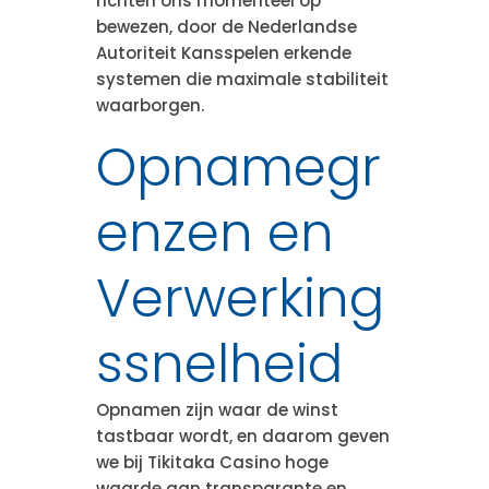
richten ons momenteel op
bewezen, door de Nederlandse
Autoriteit Kansspelen erkende
systemen die maximale stabiliteit
waarborgen.
Opnamegr
enzen en
Verwerking
ssnelheid
Opnamen zijn waar de winst
tastbaar wordt, en daarom geven
we bij Tikitaka Casino hoge
waarde aan transparante en