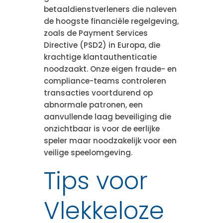
betaaldienstverleners die naleven
de hoogste financiële regelgeving,
zoals de Payment Services
Directive (PSD2) in Europa, die
krachtige klantauthenticatie
noodzaakt. Onze eigen fraude- en
compliance-teams controleren
transacties voortdurend op
abnormale patronen, een
aanvullende laag beveiliging die
onzichtbaar is voor de eerlijke
speler maar noodzakelijk voor een
veilige speelomgeving.
Tips voor
Vlekkeloze