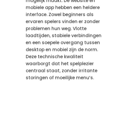
mogelijk maakt. De website en
mobiele app hebben een heldere
interface. Zowel beginners als
ervaren spelers vinden er zonder
problemen hun weg. Vlotte
laadtijden, stabiele verbindingen
en een soepele overgang tussen
desktop en mobiel zijn de norm.
Deze technische kwaliteit
waarborgt dat het spelplezier
centraal staat, zonder irritante
storingen of moeilijke menu’s.
Ook bij betalingen opteert Bol
Casino voor eenvoud en
efficiëntie. Naast traditionele
methoden ondersteunt het casino
actuele, snelle opties zoals
verschillende e-wallets. Stortingen