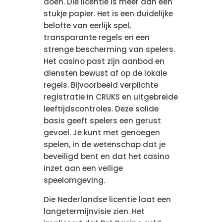
doen. Die licentie is meer dan een
stukje papier. Het is een duidelijke
belofte van eerlijk spel,
transparante regels en een
strenge bescherming van spelers.
Het casino past zijn aanbod en
diensten bewust af op de lokale
regels. Bijvoorbeeld verplichte
registratie in CRUKS en uitgebreide
leeftijdscontroles. Deze solide
basis geeft spelers een gerust
gevoel. Je kunt met genoegen
spelen, in de wetenschap dat je
beveiligd bent en dat het casino
inzet aan een veilige
speelomgeving.
Die Nederlandse licentie laat een
langetermijnvisie zien. Het