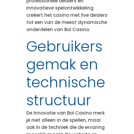
professionele dealers en
innovatieve spelontwikkeling
creëert het casino met live dealers
tot een van de meest dynamische
onderdelen van Bol Casino.
Gebruikers
gemak en
technische
structuur
De innovatie van Bol Casino merk
je niet alleen in de spellen, maar
ook in de techniek die de ervaring