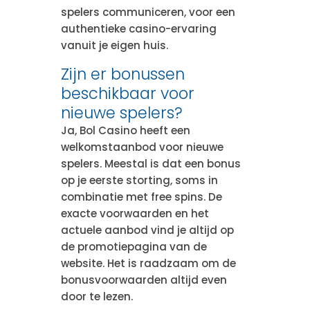
spelers communiceren, voor een
authentieke casino-ervaring
vanuit je eigen huis.
Zijn er bonussen
beschikbaar voor
nieuwe spelers?
Ja, Bol Casino heeft een
welkomstaanbod voor nieuwe
spelers. Meestal is dat een bonus
op je eerste storting, soms in
combinatie met free spins. De
exacte voorwaarden en het
actuele aanbod vind je altijd op
de promotiepagina van de
website. Het is raadzaam om de
bonusvoorwaarden altijd even
door te lezen.