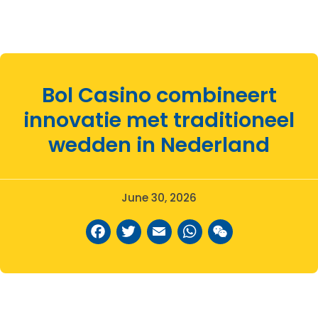
Bol Casino combineert
innovatie met traditioneel
wedden in Nederland
June 30, 2026
Facebook
Twitter
Email
WhatsAp
WeCha