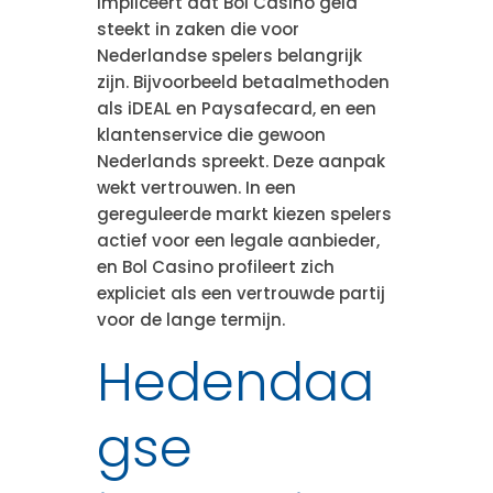
impliceert dat Bol Casino geld
steekt in zaken die voor
Nederlandse spelers belangrijk
zijn. Bijvoorbeeld betaalmethoden
als iDEAL en Paysafecard, en een
klantenservice die gewoon
Nederlands spreekt. Deze aanpak
wekt vertrouwen. In een
gereguleerde markt kiezen spelers
actief voor een legale aanbieder,
en Bol Casino profileert zich
expliciet als een vertrouwde partij
voor de lange termijn.
Hedendaa
gse