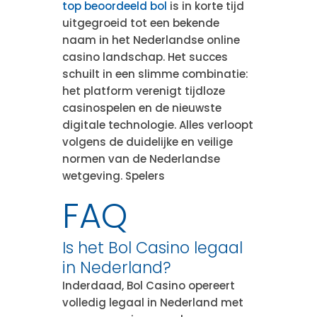
top beoordeeld bol
is in korte tijd
uitgegroeid tot een bekende
naam in het Nederlandse online
casino landschap. Het succes
schuilt in een slimme combinatie:
het platform verenigt tijdloze
casinospelen en de nieuwste
digitale technologie. Alles verloopt
volgens de duidelijke en veilige
normen van de Nederlandse
wetgeving. Spelers
FAQ
Is het Bol Casino legaal
in Nederland?
Inderdaad, Bol Casino opereert
volledig legaal in Nederland met