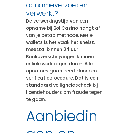
opnameverzoeken
verwerkt?
De verwerkingstijd van een
opname bij Bol Casino hangt af
van je betaalmethode. Met e-
wallets is het vaak het snelst,
meestal binnen 24 uur.
Bankoverschrijvingen kunnen
enkele werkdagen duren. Alle
opnames gaan eerst door een
verificatieprocedure. Dat is een
standaard veiligheidscheck bij
licentiehouders om fraude tegen
te gaan.
Aanbiedin