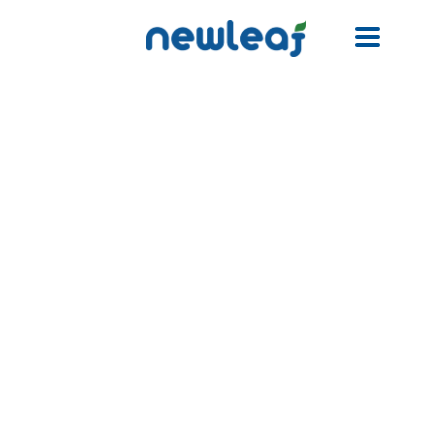
Facebook
Twitter
Email
WhatsApp
WeChat