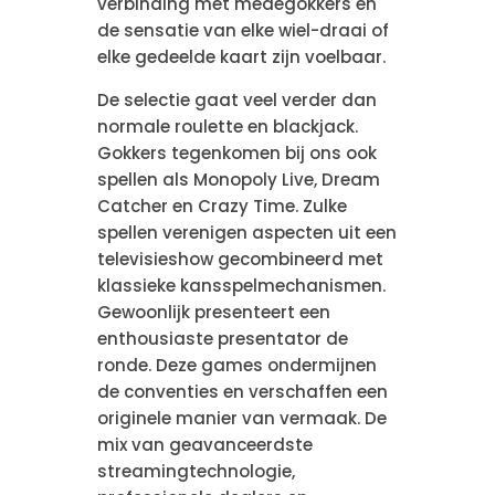
verbinding met medegokkers en
de sensatie van elke wiel-draai of
elke gedeelde kaart zijn voelbaar.
De selectie gaat veel verder dan
normale roulette en blackjack.
Gokkers tegenkomen bij ons ook
spellen als Monopoly Live, Dream
Catcher en Crazy Time. Zulke
spellen verenigen aspecten uit een
televisieshow gecombineerd met
klassieke kansspelmechanismen.
Gewoonlijk presenteert een
enthousiaste presentator de
ronde. Deze games ondermijnen
de conventies en verschaffen een
originele manier van vermaak. De
mix van geavanceerdste
streamingtechnologie,