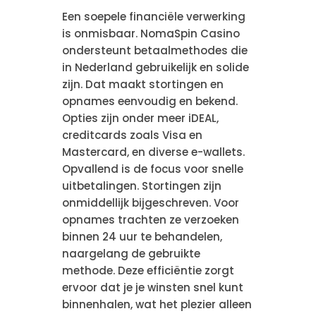
Een soepele financiële verwerking
is onmisbaar. NomaSpin Casino
ondersteunt betaalmethodes die
in Nederland gebruikelijk en solide
zijn. Dat maakt stortingen en
opnames eenvoudig en bekend.
Opties zijn onder meer iDEAL,
creditcards zoals Visa en
Mastercard, en diverse e-wallets.
Opvallend is de focus voor snelle
uitbetalingen. Stortingen zijn
onmiddellijk bijgeschreven. Voor
opnames trachten ze verzoeken
binnen 24 uur te behandelen,
naargelang de gebruikte
methode. Deze efficiëntie zorgt
ervoor dat je je winsten snel kunt
binnenhalen, wat het plezier alleen