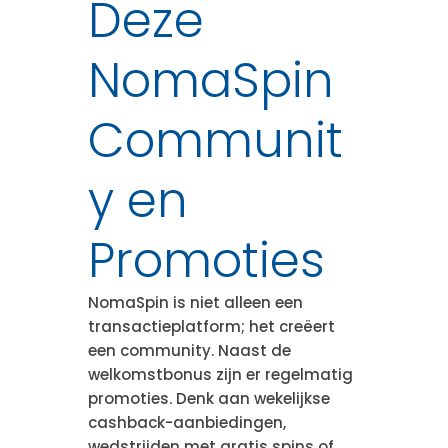
Deze
NomaSpin
Communit
y en
Promoties
NomaSpin is niet alleen een
transactieplatform; het creëert
een community. Naast de
welkomstbonus zijn er regelmatig
promoties. Denk aan wekelijkse
cashback-aanbiedingen,
wedstrijden met gratis spins of