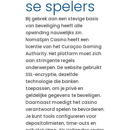
se spelers
Bij gebrek aan een stevige basis
van beveiliging heeft alle
opwinding nauwelijks zin.
NomaSpin Casino heeft een
licentie van het Curaçao Gaming
Authority. Het platform moet zich
aan stringente regels
onderwerpen. De website gebruikt
SSL-encryptie, dezelfde
technologie die banken
toepassen, om je privé en
geldelijke gegevens te beveiligen.
Daarnaast moedigt het casino
verantwoord spelen te bevorderen.
Je kunt tools configureren voor
depositolimieten, time-outs en