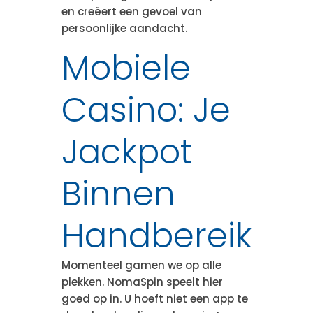
en creëert een gevoel van
persoonlijke aandacht.
Mobiele
Casino: Je
Jackpot
Binnen
Handbereik
Momenteel gamen we op alle
plekken. NomaSpin speelt hier
goed op in. U hoeft niet een app te