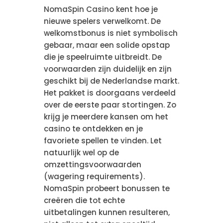
NomaSpin Casino kent hoe je
nieuwe spelers verwelkomt. De
welkomstbonus is niet symbolisch
gebaar, maar een solide opstap
die je speelruimte uitbreidt. De
voorwaarden zijn duidelijk en zijn
geschikt bij de Nederlandse markt.
Het pakket is doorgaans verdeeld
over de eerste paar stortingen. Zo
krijg je meerdere kansen om het
casino te ontdekken en je
favoriete spellen te vinden. Let
natuurlijk wel op de
omzettingsvoorwaarden
(wagering requirements).
NomaSpin probeert bonussen te
creëren die tot echte
uitbetalingen kunnen resulteren,