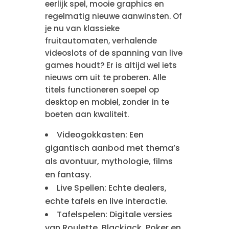
eerlijk spel, mooie graphics en
regelmatig nieuwe aanwinsten. Of
je nu van klassieke
fruitautomaten, verhalende
videoslots of de spanning van live
games houdt? Er is altijd wel iets
nieuws om uit te proberen. Alle
titels functioneren soepel op
desktop en mobiel, zonder in te
boeten aan kwaliteit.
Videogokkasten: Een
gigantisch aanbod met thema’s
als avontuur, mythologie, films
en fantasy.
Live Spellen: Echte dealers,
echte tafels en live interactie.
Tafelspelen: Digitale versies
van Roulette, Blackjack, Poker en