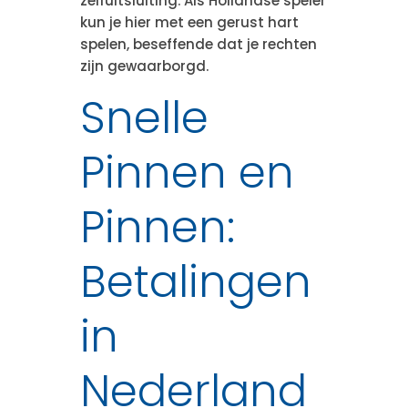
zelfuitsluiting. Als Hollandse speler
kun je hier met een gerust hart
spelen, beseffende dat je rechten
zijn gewaarborgd.
Snelle
Pinnen en
Pinnen:
Betalingen
in
Nederland