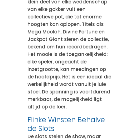
klein deel van elke weddenschap
van elke gokker vult een
collectieve pot, die tot enorme
hoogten kan oplopen. Titels als
Mega Moolah, Divine Fortune en
Jackpot Giant sieren de collectie,
bekend om hun recordbedragen.
Het mooie is de toegankelijkheid:
elke speler, ongeacht de
inzetgrootte, kan meedingen op
de hoofdprijs. Het is een ideaal die
werkelijkheid wordt vanuit je luie
stoel. De spanning is voortdurend
merkbaar, de mogelijkheid ligt
altijd op de loer.
Flinke Winsten Behalve
de Slots
De slots stelen de show, maar