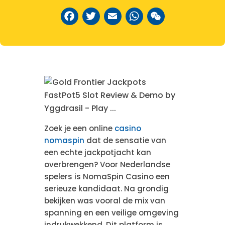
Facebook
Twitter
Email
WhatsAp
WeCha
Zoek je een online
casino
nomaspin
dat de sensatie van
een echte jackpotjacht kan
overbrengen? Voor Nederlandse
spelers is NomaSpin Casino een
serieuze kandidaat. Na grondig
bekijken was vooral de mix van
spanning en een veilige omgeving
indrukwekkend. Dit platform is