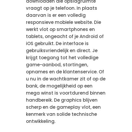
downloaden die opslagruimte
vraagt op je telefoon. In plaats
daarvan is er een volledig
responsieve mobiele website. Die
werkt vlot op smartphones en
tablets, ongeacht of je Android of
iOS gebruikt. De interface is
gebruiksvriendelijk en direct. Je
krijgt toegang tot het volledige
game-aanbod, stortingen,
opnames en de klantenservice. Of
u nu in de wachtkamer zit of op de
bank, de mogelijkheid op een
mega winst is voortdurend binnen
handbereik. De graphics blijven
scherp en de gameplay vlot, een
kenmerk van solide technische
ontwikkeling.