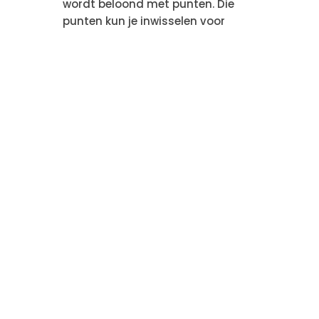
wordt beloond met punten. Die
punten kun je inwisselen voor
bonusgeld, gratis spins of zelfs
echte cadeaus. Hoe groter je
niveau, hoe beter de voordelen.
Bijvoorbeeld een persoonlijke
accountmanager, snellere
opnames of uitnodigingen voor
exclusieve toernooien. Het is een
methode om je ervaring te
personaliseren en je het gevoel te
geven een gewaardeerde gast te
zijn.
Veelgestel
de vragen