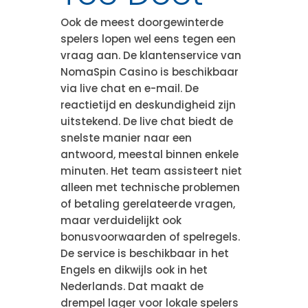
Ook de meest doorgewinterde
spelers lopen wel eens tegen een
vraag aan. De klantenservice van
NomaSpin Casino is beschikbaar
via live chat en e-mail. De
reactietijd en deskundigheid zijn
uitstekend. De live chat biedt de
snelste manier naar een
antwoord, meestal binnen enkele
minuten. Het team assisteert niet
alleen met technische problemen
of betaling gerelateerde vragen,
maar verduidelijkt ook
bonusvoorwaarden of spelregels.
De service is beschikbaar in het
Engels en dikwijls ook in het
Nederlands. Dat maakt de
drempel lager voor lokale spelers