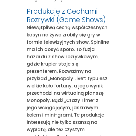
Produkcje z Cechami
Rozrywki (Game Shows)
Niewątpliwą cechą współczesnych
kasyn na żywo zrobiły się gry w
formie telewizyjnych show. Spinline
ma ich dosyć sporo. To fuzja
hazardu z show rozrywkowym,
gdzie krupier staje się
prezenterem. Rozważmy na
przykład „Monopoly Live”: typujesz
wielkie koło fortuny, a jego wynik
przechodzi na wirtualną planszę
Monopoly. Bądź „Crazy Time” z
jego wciągającym, jaskrawym
kołem i mini-grami. Te produkcje
interesują nie tylko szansą na
wypłatę, ale też czystym