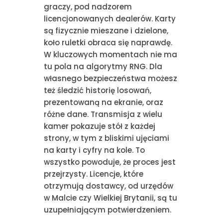
graczy, pod nadzorem
licencjonowanych dealerów. Karty
są fizycznie mieszane i dzielone,
koło ruletki obraca się naprawdę.
W kluczowych momentach nie ma
tu pola na algorytmy RNG. Dla
własnego bezpieczeństwa możesz
też śledzić historię losowań,
prezentowaną na ekranie, oraz
różne dane. Transmisja z wielu
kamer pokazuje stół z każdej
strony, w tym z bliskimi ujęciami
na karty i cyfry na kole. To
wszystko powoduje, że proces jest
przejrzysty. Licencje, które
otrzymują dostawcy, od urzędów
w Malcie czy Wielkiej Brytanii, są tu
uzupełniającym potwierdzeniem.