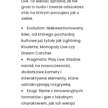
Live. Ta wielość sprawia, że nie
grozi ci nuda i zawsze odszukasz
stół, na którym poczujesz jak u
siebie.
Evolution: Niekwestionowany
lider, od którego pochodzą
kultowe już tytuły jak Lightning
Roulette, Monopoly Live czy
Dream Catcher.
Pragmatic Play Live: Kładzie
nacisk na nowoczesność,
dodatkowe kamery i
interaktywne elementy, które
uatrakcyjniają rozgrywkę.
Ezugi: Słynie z innowacyjnych
formatów i gier z lokalnym
charakterem, jak ich wersja