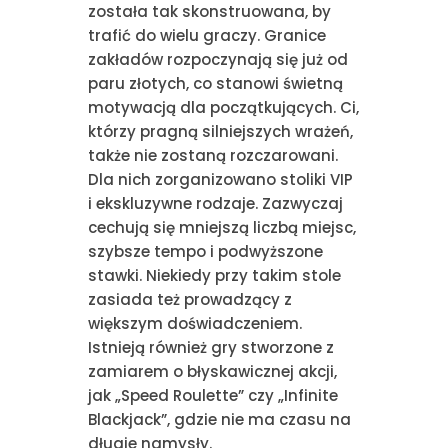
została tak skonstruowana, by
trafić do wielu graczy. Granice
zakładów rozpoczynają się już od
paru złotych, co stanowi świetną
motywacją dla początkujących. Ci,
którzy pragną silniejszych wrażeń,
także nie zostaną rozczarowani.
Dla nich zorganizowano stoliki VIP
i ekskluzywne rodzaje. Zazwyczaj
cechują się mniejszą liczbą miejsc,
szybsze tempo i podwyższone
stawki. Niekiedy przy takim stole
zasiada też prowadzący z
większym doświadczeniem.
Istnieją również gry stworzone z
zamiarem o błyskawicznej akcji,
jak „Speed Roulette” czy „Infinite
Blackjack”, gdzie nie ma czasu na
długie namysły.