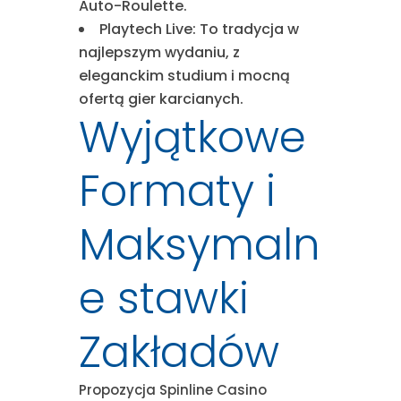
Auto-Roulette.
Playtech Live: To tradycja w
najlepszym wydaniu, z
eleganckim studium i mocną
ofertą gier karcianych.
Wyjątkowe
Formaty i
Maksymaln
e stawki
Zakładów
Propozycja Spinline Casino