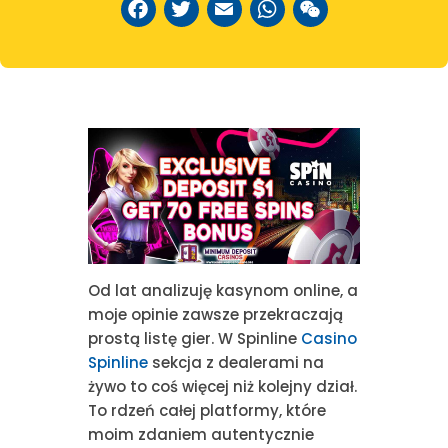
Facebook
Twitter
Email
WhatsAp
WeCha
Od lat analizuję kasynom online, a
moje opinie zawsze przekraczają
prostą listę gier. W Spinline
Casino
Spinline
sekcja z dealerami na
żywo to coś więcej niż kolejny dział.
To rdzeń całej platformy, które
moim zdaniem autentycznie