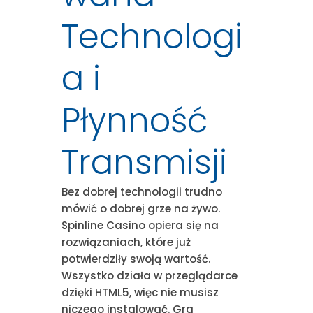
Technologi
a i
Płynność
Transmisji
Bez dobrej technologii trudno
mówić o dobrej grze na żywo.
Spinline Casino opiera się na
rozwiązaniach, które już
potwierdziły swoją wartość.
Wszystko działa w przeglądarce
dzięki HTML5, więc nie musisz
niczego instalować. Gra