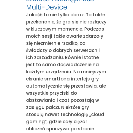
Multi-Device
Jakość to nie tylko obraz. To także
przekonanie, że gra się nie rozłączy
w kluczowym momencie. Podczas
moich sesji takie awarie zdarzały
się niezmiernie rzadko, co
świadczy o dobrych serwerach i
ich zarządzaniu. Równie istotne
jest to samo doświadczenie na
każdym urządzeniu. Na mniejszym
ekranie smartfona interfejs gry
automatycznie się przestawia, ale
wszystkie przyciski do
obstawiania i czat pozostają w
zasięgu palca. Niektóre gry
stosują nawet technologię „cloud
gaming”, gdzie cały ciężar
obliczeń spoczywa po stronie