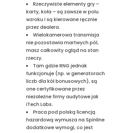
Rzeczywiste elementy gry –
karty, koła – są zawsze w polu
wzroku i są kierowane ręcznie
przez dealera.
Wielokamerowa transmisja
nie pozostawia martwych pól,
masz całkowity ogląd na stan
rzeczy.
Tam gdzie RNG jednak
funkcjonuje (np. w generatorach
liczb dla kół bonusowych), są
one certyfikowane przez
niezależne firmy audytowe jak
iTech Labs.
Praca pod polską licencją
hazardową wymusza na Spinline
dodatkowe wymogi, co jest