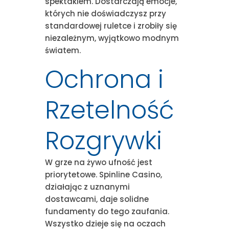
spektaklem. Dostarczają emocje,
których nie doświadczysz przy
standardowej ruletce i zrobiły się
niezależnym, wyjątkowo modnym
światem.
Ochrona i
Rzetelność
Rozgrywki
W grze na żywo ufność jest
priorytetowe. Spinline Casino,
działając z uznanymi
dostawcami, daje solidne
fundamenty do tego zaufania.
Wszystko dzieje się na oczach