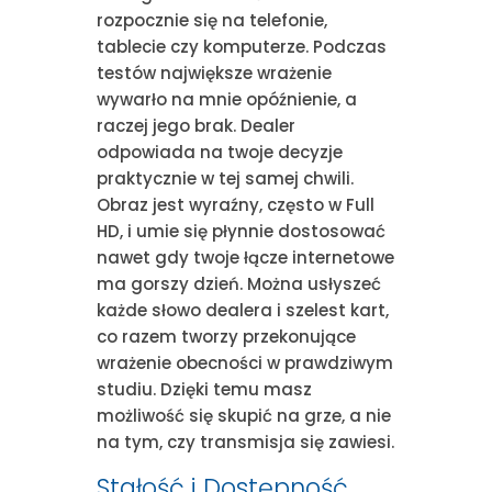
rozpocznie się na telefonie,
tablecie czy komputerze. Podczas
testów największe wrażenie
wywarło na mnie opóźnienie, a
raczej jego brak. Dealer
odpowiada na twoje decyzje
praktycznie w tej samej chwili.
Obraz jest wyraźny, często w Full
HD, i umie się płynnie dostosować
nawet gdy twoje łącze internetowe
ma gorszy dzień. Można usłyszeć
każde słowo dealera i szelest kart,
co razem tworzy przekonujące
wrażenie obecności w prawdziwym
studiu. Dzięki temu masz
możliwość się skupić na grze, a nie
na tym, czy transmisja się zawiesi.
Stałość i Dostępność