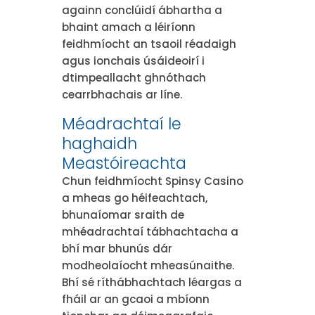
againn conclúidí ábhartha a
bhaint amach a léiríonn
feidhmíocht an tsaoil réadaigh
agus ionchais úsáideoirí i
dtimpeallacht ghnóthach
cearrbhachais ar líne.
Méadrachtaí le
haghaidh
Meastóireachta
Chun feidhmíocht Spinsy Casino
a mheas go héifeachtach,
bhunaíomar sraith de
mhéadrachtaí tábhachtacha a
bhí mar bhunús dár
modheolaíocht mheasúnaithe.
Bhí sé ríthábhachtach léargas a
fháil ar an gcaoi a mbíonn