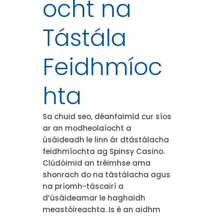
ocht na
Tástála
Feidhmíoc
hta
Sa chuid seo, déanfaimid cur síos
ar an modheolaíocht a
úsáideadh le linn ár dtástálacha
feidhmíochta ag Spinsy Casino.
Clúdóimid an tréimhse ama
shonrach do na tástálacha agus
na príomh-táscairí a
d’úsáideamar le haghaidh
meastóireachta. Is é an aidhm