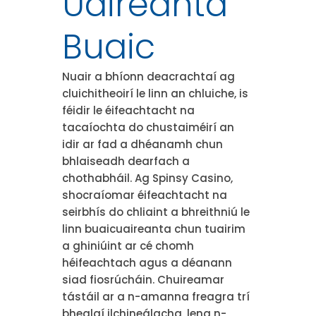
Uaireanta
Buaic
Nuair a bhíonn deacrachtaí ag
cluichitheoirí le linn an chluiche, is
féidir le éifeachtacht na
tacaíochta do chustaiméirí an
idir ar fad a dhéanamh chun
bhlaiseadh dearfach a
chothabháil. Ag Spinsy Casino,
shocraíomar éifeachtacht na
seirbhís do chliaint a bhreithniú le
linn buaicuaireanta chun tuairim
a ghiniúint ar cé chomh
héifeachtach agus a déanann
siad fiosrúcháin. Chuireamar
tástáil ar a n-amanna freagra trí
bhealaí ilchineálacha, lena n-