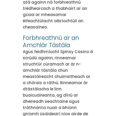
atá againn ná forbhreathnú
trédhearcach a thabhairt ar an
gcaoi ar mheasamar
éifeachtúlacht oibríochtúil an
cheasaíneo.
Forbhreathnú ar an
Amchlár Tástála
Agus feidhmíocht Spinsy Casino á
scrúdú againn, rinneamar
struchtúr cúramach ar ár n-
amchlár tástála chun
meastóireacht chuimsitheach ar
a chórais a ráthú. Rinneamar ár
dtástálacha le linn
buaicuaireanta, ag díriú ar
dheireadh seachtaine agus
tráthnónta nuair a bhíonn
gníomh úsáideoirí níos airde de