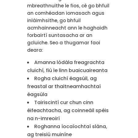
mbreathnuithe le fios, cé go bhfuil
an comhéadan iomasach agus
inláimhsithe, go bhfuil
acmhainneacht ann le haghaidh
forbairtí suntasacha ar an
gcluiche. Seo a thugamar faoi
deara:
Amanna lódála freagrachta
cluichí, fiú le linn buaicuaireanta
Rogha cluichí éagsúil, ag
freastal ar thaitneamhachtaí
éagsúla
Tairiscintí cur chun cinn
éifeachtacha, ag coinneáil spéis
na n-imreoirí
Roghanna íocaíochtaí slána,
ag treisiú muiníne