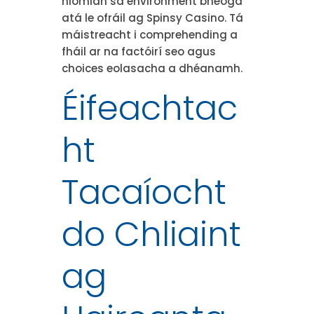
hiomlán sa environment bheoga
atá le ofráil ag Spinsy Casino. Tá
máistreacht i comprehending a
fháil ar na factóirí seo agus
choices eolasacha a dhéanamh.
Éifeachtac
ht
Tacaíocht
do Chliaint
ag