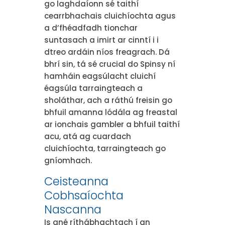
go laghdaíonn sé taithí
cearrbhachais cluichíochta agus
a d’fhéadfadh tionchar
suntasach a imirt ar cinntí i i
dtreo ardáin níos freagrach. Dá
bhrí sin, tá sé crucial do Spinsy ní
hamháin eagsúlacht cluichí
éagsúla tarraingteach a
sholáthar, ach a ráthú freisin go
bhfuil amanna lódála ag freastal
ar ionchais gambler a bhfuil taithí
acu, atá ag cuardach
cluichíochta, tarraingteach go
gníomhach.
Ceisteanna
Cobhsaíochta
Nascanna
Is gné ríthábhachtach í an