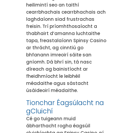
heilimintí seo an taithí
cearrbhachais cearrbhachais ach
laghdaíonn siad frustrachas
freisin. Trí príomhthosaíocht a
thabhairt d’amanna luchtaithe
tapa, freastalaíonn Spinsy Casino
ar thrácht, ag cinntiú go
bhfanann imreoirí sáite san
gníomh. Dá bhrí sin, tá nasc
díreach ag bainistíocht ar
fheidhmíocht le leibhéil
méadaithe agus sástacht
úsáideoirí méadaithe.
Tionchar Éagsúlacht na
gCluichí
Cé go tuigeann muid
ábharthacht rogha éagsúil
cluichíochta ag Spinsy Casino, ní