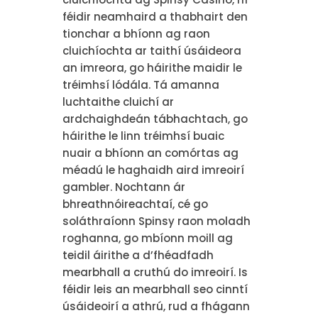
féidir neamhaird a thabhairt den
tionchar a bhíonn ag raon
cluichíochta ar taithí úsáideora
an imreora, go háirithe maidir le
tréimhsí lódála. Tá amanna
luchtaithe cluichí ar
ardchaighdeán tábhachtach, go
háirithe le linn tréimhsí buaic
nuair a bhíonn an comórtas ag
méadú le haghaidh aird imreoirí
gambler. Nochtann ár
bhreathnóireachtaí, cé go
soláthraíonn Spinsy raon moladh
roghanna, go mbíonn moill ag
teidil áirithe a d’fhéadfadh
mearbhall a cruthú do imreoirí. Is
féidir leis an mearbhall seo cinntí
úsáideoirí a athrú, rud a fhágann