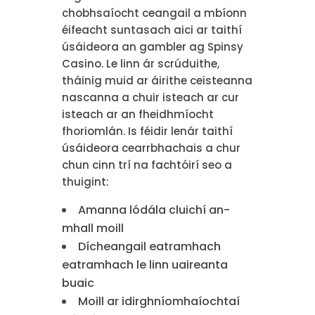
chobhsaíocht ceangail a mbíonn
éifeacht suntasach aici ar taithí
úsáideora an gambler ag Spinsy
Casino. Le linn ár scrúduithe,
tháinig muid ar áirithe ceisteanna
nascanna a chuir isteach ar cur
isteach ar an fheidhmíocht
fhoriomlán. Is féidir lenár taithí
úsáideora cearrbhachais a chur
chun cinn trí na fachtóirí seo a
thuigint:
Amanna lódála cluichí an-
mhall moill
Dícheangail eatramhach
eatramhach le linn uaireanta
buaic
Moill ar idirghníomhaíochtaí