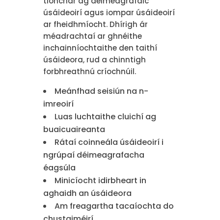
tionchar ag déimeagrafaic
úsáideoirí agus iompar úsáideoirí
ar fheidhmíocht. Dhírigh ár
méadrachtaí ar ghnéithe
inchainníochtaithe den taithí
úsáideora, rud a chinntigh
forbhreathnú críochnúil.
Meánfhad seisiún na n-
imreoirí
Luas luchtaithe cluichí ag
buaicuaireanta
Rátaí coinneála úsáideoirí i
ngrúpaí déimeagrafacha
éagsúla
Minicíocht idirbheart in
aghaidh an úsáideora
Am freagartha tacaíochta do
chustaiméirí