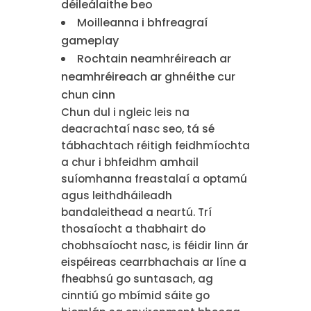
déileálaithe beo
Moilleanna i bhfreagraí
gameplay
Rochtain neamhréireach ar
neamhréireach ar ghnéithe cur
chun cinn
Chun dul i ngleic leis na
deacrachtaí nasc seo, tá sé
tábhachtach réitigh feidhmíochta
a chur i bhfeidhm amhail
suíomhanna freastalaí a optamú
agus leithdháileadh
bandaleithead a neartú. Trí
thosaíocht a thabhairt do
chobhsaíocht nasc, is féidir linn ár
eispéireas cearrbhachais ar líne a
fheabhsú go suntasach, ag
cinntiú go mbímid sáite go