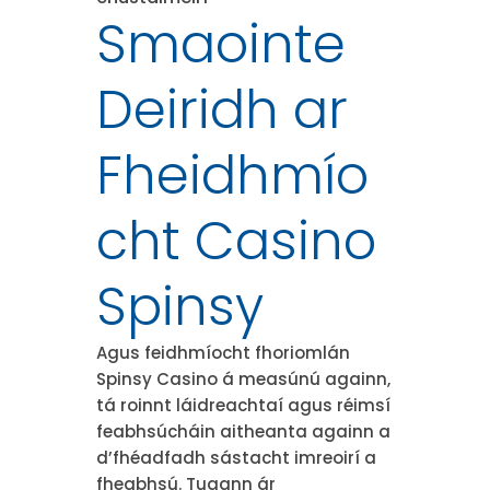
Smaointe
Deiridh ar
Fheidhmío
cht Casino
Spinsy
Agus feidhmíocht fhoriomlán
Spinsy Casino á measúnú againn,
tá roinnt láidreachtaí agus réimsí
feabhsúcháin aitheanta againn a
d’fhéadfadh sástacht imreoirí a
fheabhsú. Tugann ár