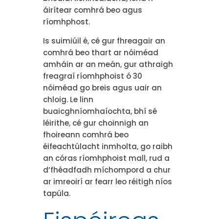
áirítear comhrá beo agus
ríomhphost.
Is suimiúil é, cé gur fhreagair an
comhrá beo thart ar nóiméad
amháin ar an meán, gur athraigh
freagraí ríomhphoist ó 30
nóiméad go breis agus uair an
chloig. Le linn
buaicghníomhaíochta, bhí sé
léirithe, cé gur choinnigh an
fhoireann comhrá beo
éifeachtúlacht inmholta, go raibh
an córas ríomhphoist mall, rud a
d’fhéadfadh míchompord a chur
ar imreoirí ar fearr leo réitigh níos
tapúla.