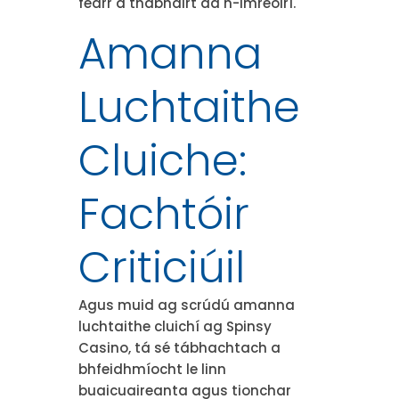
fearr a thabhairt dá n-imreoirí.
Amanna
Luchtaithe
Cluiche:
Fachtóir
Criticiúil
Agus muid ag scrúdú amanna
luchtaithe cluichí ag Spinsy
Casino, tá sé tábhachtach a
bhfeidhmíocht le linn
buaicuaireanta agus tionchar