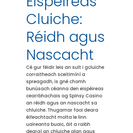
Eispéireas
Cluiche:
Réidh agus
Nascacht
Cé gur féidir leis an sult i gcluiche
corraitheach sceitimíní a
spreagadh, is gné chomh
bunúsach céanna den eispéireas
cearrbhachais ag Spinsy Casino
an réidh agus an nascacht sa
chluiche. Thugamar faoi deara
éifeachtacht molta le linn
uaireanta buaic, áit a raibh
dearaí an chluiche glan agus