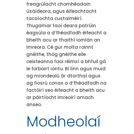
freagrúlacht chomhéadain
úsáideora, agus éifeachtacht
tacaíochta custaiméirí.
Thugamar faoi deara patrúin
éagsúla a d’fhéadfadh éifeacht a
bheith acu ar thaithí iomlán an
imreora. Cé gur molta roinnt
gnéithe, thóg gnéithe eile
ceisteanna faoi réimsí a bhfuil gá
le forbairt iontu. Bí linn agus muid
ag miondealú ár dtorthaí agus
ag fiosrú conas a d’fhéadfadh na
factóirí seo éifeacht a bheith acu
ar páirtíocht imreoirí amach
anseo.
Modheolaí