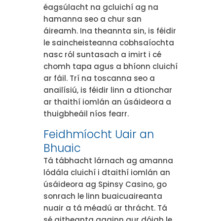
éagsúlacht na gcluichí ag na
hamanna seo a chur san
áireamh. Ina theannta sin, is féidir
le saincheisteanna cobhsaíochta
nasc ról suntasach a imirt i cé
chomh tapa agus a bhíonn cluichí
ar fáil. Trí na toscanna seo a
anailísiú, is féidir linn a dtionchar
ar thaithí iomlán an úsáideora a
thuigbheáil níos fearr.
Feidhmíocht Uair an
Bhuaic
Tá tábhacht lárnach ag amanna
lódála cluichí i dtaithí iomlán an
úsáideora ag Spinsy Casino, go
sonrach le linn buaicuaireanta
nuair a tá méadú ar thrácht. Tá
sé aitheanta againn gur dóigh le