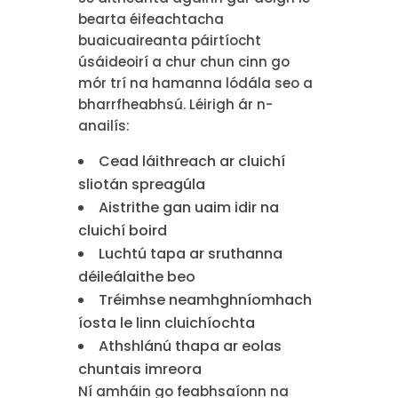
bearta éifeachtacha
buaicuaireanta páirtíocht
úsáideoirí a chur chun cinn go
mór trí na hamanna lódála seo a
bharrfheabhsú. Léirigh ár n-
anailís:
Cead láithreach ar cluichí
sliotán spreagúla
Aistrithe gan uaim idir na
cluichí boird
Luchtú tapa ar sruthanna
déileálaithe beo
Tréimhse neamhghníomhach
íosta le linn cluichíochta
Athshlánú thapa ar eolas
chuntais imreora
Ní amháin go feabhsaíonn na