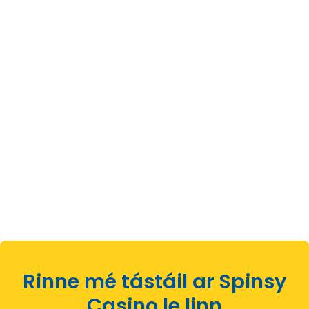
Rinne mé tástáil ar Spinsy
Casino le linn