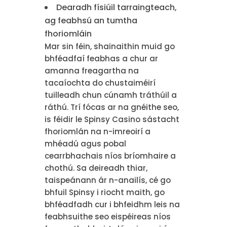
Dearadh físiúil tarraingteach,
ag feabhsú an tumtha
fhoriomláin
Mar sin féin, shainaithin muid go
bhféadfaí feabhas a chur ar
amanna freagartha na
tacaíochta do chustaiméirí
tuilleadh chun cúnamh tráthúil a
ráthú. Trí fócas ar na gnéithe seo,
is féidir le Spinsy Casino sástacht
fhoriomlán na n-imreoirí a
mhéadú agus pobal
cearrbhachais níos bríomhaire a
chothú. Sa deireadh thiar,
taispeánann ár n-anailís, cé go
bhfuil Spinsy i riocht maith, go
bhféadfadh cur i bhfeidhm leis na
feabhsuithe seo eispéireas níos