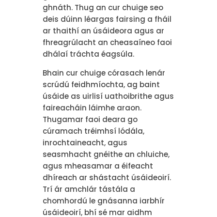
ghnáth. Thug an cur chuige seo
deis dúinn léargas fairsing a fháil
ar thaithí an úsáideora agus ar
fhreagrúlacht an cheasaíneo faoi
dhálaí tráchta éagsúla.
Bhain cur chuige córasach lenár
scrúdú feidhmíochta, ag baint
úsáide as uirlisí uathoibrithe agus
faireacháin láimhe araon.
Thugamar faoi deara go
cúramach tréimhsí lódála,
inrochtaineacht, agus
seasmhacht gnéithe an chluiche,
agus mheasamar a éifeacht
dhíreach ar shástacht úsáideoirí.
Trí ár amchlár tástála a
chomhordú le gnásanna iarbhír
úsáideoirí, bhí sé mar aidhm