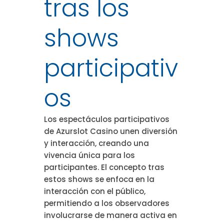
tras los
shows
participativ
os
Los espectáculos participativos
de Azurslot Casino unen diversión
y interacción, creando una
vivencia única para los
participantes. El concepto tras
estos shows se enfoca en la
interacción con el público,
permitiendo a los observadores
involucrarse de manera activa en