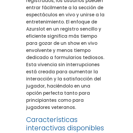
registrados, los usuarios pueden
entrar fácilmente a la sección de
espectáculos en vivo y unirse a la
entretenimiento. El enfoque de
Azurslot en un registro sencillo y
eficiente significa más tiempo
para gozar de un show en vivo
envolvente y menos tiempo
dedicado a formularios tediosos.
Esta vivencia sin interrupciones
está creada para aumentar la
interacción y la satisfacción del
jugador, haciéndolo en una
opción perfecta tanto para
principiantes como para
jugadores veteranos.
Características
interactivas disponibles