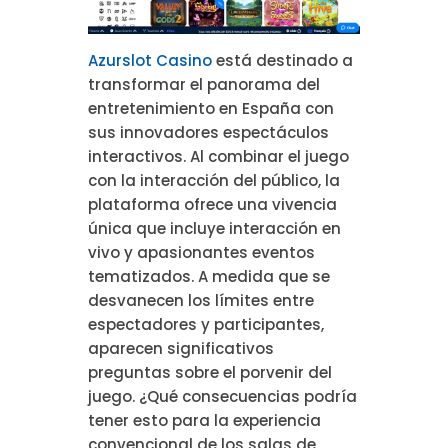
Azurslot Casino
está destinado a
transformar el panorama del
entretenimiento en España con
sus innovadores espectáculos
interactivos. Al combinar el juego
con la interacción del público, la
plataforma ofrece una vivencia
única que incluye interacción en
vivo y apasionantes eventos
tematizados. A medida que se
desvanecen los límites entre
espectadores y participantes,
aparecen significativos
preguntas sobre el porvenir del
juego. ¿Qué consecuencias podría
tener esto para la experiencia
convencional de los salas de