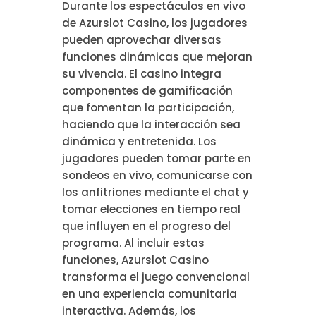
Durante los espectáculos en vivo
de Azurslot Casino, los jugadores
pueden aprovechar diversas
funciones dinámicas que mejoran
su vivencia. El casino integra
componentes de gamificación
que fomentan la participación,
haciendo que la interacción sea
dinámica y entretenida. Los
jugadores pueden tomar parte en
sondeos en vivo, comunicarse con
los anfitriones mediante el chat y
tomar elecciones en tiempo real
que influyen en el progreso del
programa. Al incluir estas
funciones, Azurslot Casino
transforma el juego convencional
en una experiencia comunitaria
interactiva. Además, los