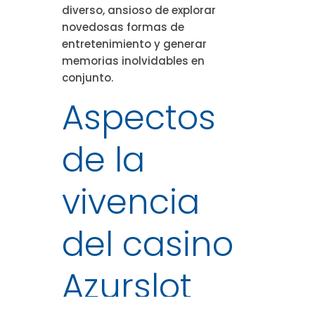
diverso, ansioso de explorar
novedosas formas de
entretenimiento y generar
memorias inolvidables en
conjunto.
Aspectos
de la
vivencia
del casino
Azurslot