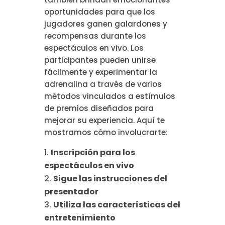
oportunidades para que los
jugadores ganen galardones y
recompensas durante los
espectáculos en vivo. Los
participantes pueden unirse
fácilmente y experimentar la
adrenalina a través de varios
métodos vinculados a estímulos
de premios diseñados para
mejorar su experiencia. Aquí te
mostramos cómo involucrarte:
Inscripción para los
espectáculos en vivo
Sigue las instrucciones del
presentador
Utiliza las características del
entretenimiento