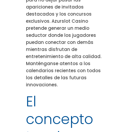
apariciones de invitados
destacados y los concursos
exclusivos. Azurslot Casino
pretende generar un medio
seductor donde los jugadores
puedan conectar con demás
mientras disfrutan de
entretenimiento de alta calidad.
Manténganse atentos a los
calendarios recientes con todos
los detalles de las futuras
innovaciones.
El
concepto