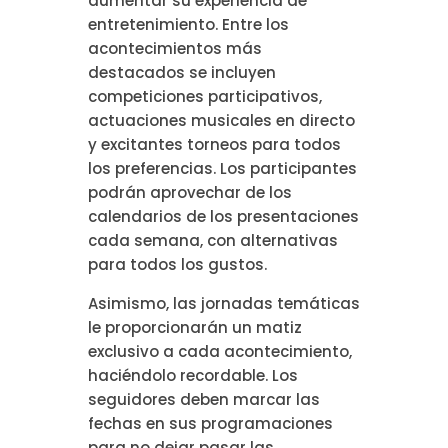
aumentar su experiencia de
entretenimiento. Entre los
acontecimientos más
destacados se incluyen
competiciones participativos,
actuaciones musicales en directo
y excitantes torneos para todos
los preferencias. Los participantes
podrán aprovechar de los
calendarios de los presentaciones
cada semana, con alternativas
para todos los gustos.
Asimismo, las jornadas temáticas
le proporcionarán un matiz
exclusivo a cada acontecimiento,
haciéndolo recordable. Los
seguidores deben marcar las
fechas en sus programaciones
para no dejar pasar las