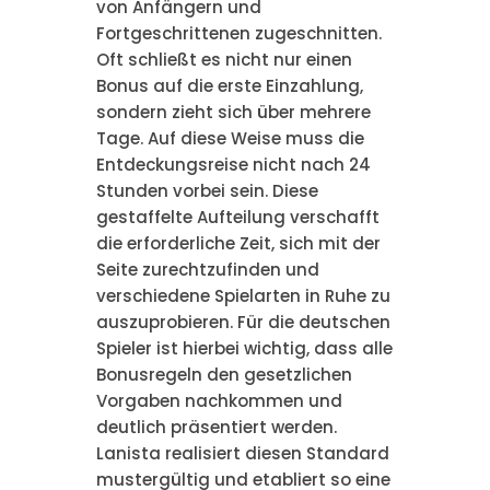
von Anfängern und
Fortgeschrittenen zugeschnitten.
Oft schließt es nicht nur einen
Bonus auf die erste Einzahlung,
sondern zieht sich über mehrere
Tage. Auf diese Weise muss die
Entdeckungsreise nicht nach 24
Stunden vorbei sein. Diese
gestaffelte Aufteilung verschafft
die erforderliche Zeit, sich mit der
Seite zurechtzufinden und
verschiedene Spielarten in Ruhe zu
auszuprobieren. Für die deutschen
Spieler ist hierbei wichtig, dass alle
Bonusregeln den gesetzlichen
Vorgaben nachkommen und
deutlich präsentiert werden.
Lanista realisiert diesen Standard
mustergültig und etabliert so eine