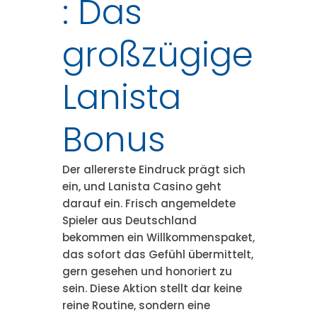
: Das
großzügige
Lanista
Bonus
Der allererste Eindruck prägt sich
ein, und Lanista Casino geht
darauf ein. Frisch angemeldete
Spieler aus Deutschland
bekommen ein Willkommenspaket,
das sofort das Gefühl übermittelt,
gern gesehen und honoriert zu
sein. Diese Aktion stellt dar keine
reine Routine, sondern eine