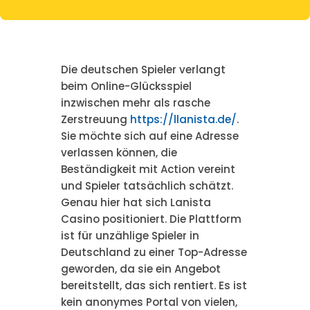
Die deutschen Spieler verlangt
beim Online-Glücksspiel
inzwischen mehr als rasche
Zerstreuung
https://llanista.de/
.
Sie möchte sich auf eine Adresse
verlassen können, die
Beständigkeit mit Action vereint
und Spieler tatsächlich schätzt.
Genau hier hat sich Lanista
Casino positioniert. Die Plattform
ist für unzählige Spieler in
Deutschland zu einer Top-Adresse
geworden, da sie ein Angebot
bereitstellt, das sich rentiert. Es ist
kein anonymes Portal von vielen,