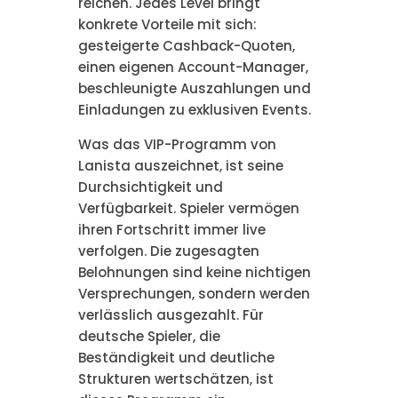
reichen. Jedes Level bringt
konkrete Vorteile mit sich:
gesteigerte Cashback-Quoten,
einen eigenen Account-Manager,
beschleunigte Auszahlungen und
Einladungen zu exklusiven Events.
Was das VIP-Programm von
Lanista auszeichnet, ist seine
Durchsichtigkeit und
Verfügbarkeit. Spieler vermögen
ihren Fortschritt immer live
verfolgen. Die zugesagten
Belohnungen sind keine nichtigen
Versprechungen, sondern werden
verlässlich ausgezahlt. Für
deutsche Spieler, die
Beständigkeit und deutliche
Strukturen wertschätzen, ist