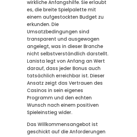
wirkliche Anfangshilfe. Sie erlaubt
es, die breite Spielpalette mit
einem aufgestockten Budget zu
erkunden. Die
Umsatzbedingungen sind
transparent und ausgewogen
angelegt, was in dieser Branche
nicht selbstverständlich darstellt.
Lanista legt von Anfang an Wert
darauf, dass jeder Bonus auch
tatsächlich erreichbar ist. Dieser
Ansatz zeigt das Vertrauen des
Casinos in sein eigenes
Programm und den echten
Wunsch nach einem positiven
Spieleinstieg wider.
Das Willkommensangebot ist
geschickt auf die Anforderungen