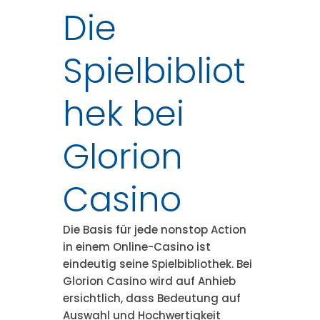
Die
Spielbibliot
hek bei
Glorion
Casino
Die Basis für jede nonstop Action
in einem Online-Casino ist
eindeutig seine Spielbibliothek. Bei
Glorion Casino wird auf Anhieb
ersichtlich, dass Bedeutung auf
Auswahl und Hochwertigkeit