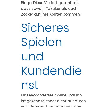
Bingo. Diese Vielfalt garantiert,
dass sowohl Taktiker als auch
Zocker auf ihre Kosten kommen.
Sicheres
Spielen
und
Kundendie
nst
Ein renommiertes Online-Casino
ist gekennzeichnet nicht nur durch
sein Unterhaltungsangebot aus,