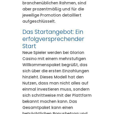
branchenüblichen Rahmen, sind
aber prozentmäßig und für die
jeweilige Promotion detailliert
aufgeschlüsselt.
Das Startangebot: Ein
erfolgversprechender
Start
Neue Spieler werden bei Glorion
Casino mit einem mehrstufigen
Willkommenspaket begrüßt, das
sich über die ersten Einzahlungen
hinzieht. Dieses Modell hat den
Nutzen, dass man nicht alles auf
einmal investieren muss, sondern
sich schrittweise mit der Plattform
bekannt machen kann. Das
Gesamtpaket kann einen
beträchtlichen Bonusbetrag und