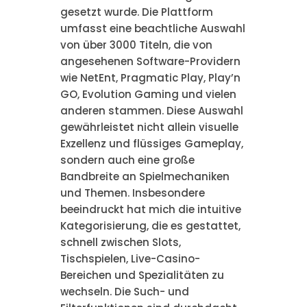
gesetzt wurde. Die Plattform
umfasst eine beachtliche Auswahl
von über 3000 Titeln, die von
angesehenen Software-Providern
wie NetEnt, Pragmatic Play, Play’n
GO, Evolution Gaming und vielen
anderen stammen. Diese Auswahl
gewährleistet nicht allein visuelle
Exzellenz und flüssiges Gameplay,
sondern auch eine große
Bandbreite an Spielmechaniken
und Themen. Insbesondere
beeindruckt hat mich die intuitive
Kategorisierung, die es gestattet,
schnell zwischen Slots,
Tischspielen, Live-Casino-
Bereichen und Spezialitäten zu
wechseln. Die Such- und