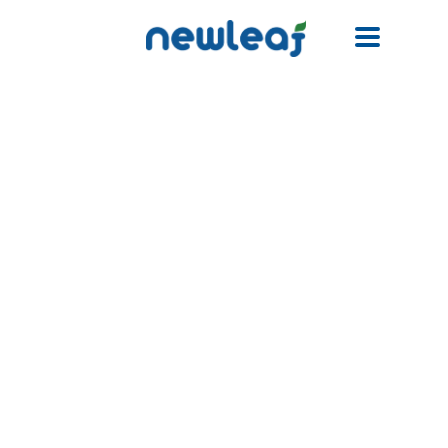
Facebook
Twitter
Email
WhatsApp
WeChat