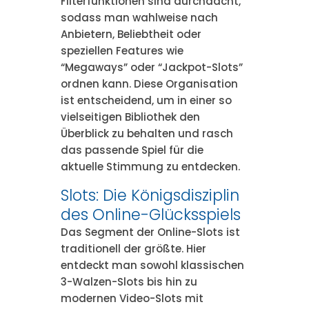
Filterfunktionen sind durchdacht,
sodass man wahlweise nach
Anbietern, Beliebtheit oder
speziellen Features wie
“Megaways” oder “Jackpot-Slots”
ordnen kann. Diese Organisation
ist entscheidend, um in einer so
vielseitigen Bibliothek den
Überblick zu behalten und rasch
das passende Spiel für die
aktuelle Stimmung zu entdecken.
Slots: Die Königsdisziplin
des Online-Glücksspiels
Das Segment der Online-Slots ist
traditionell der größte. Hier
entdeckt man sowohl klassischen
3-Walzen-Slots bis hin zu
modernen Video-Slots mit