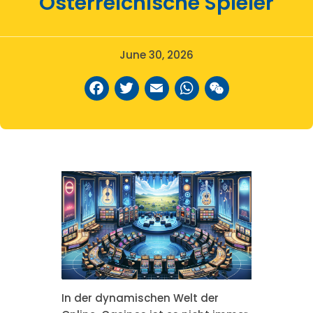
Österreichische Spieler
June 30, 2026
Facebook
Twitter
Email
WhatsAp
WeCha
In der dynamischen Welt der