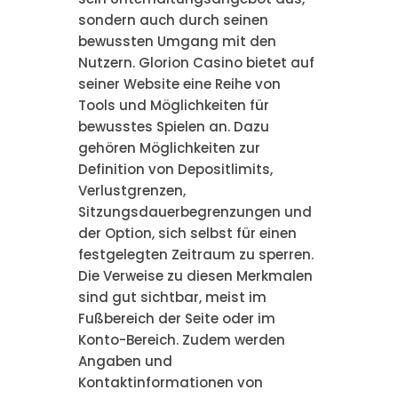
sondern auch durch seinen
bewussten Umgang mit den
Nutzern. Glorion Casino bietet auf
seiner Website eine Reihe von
Tools und Möglichkeiten für
bewusstes Spielen an. Dazu
gehören Möglichkeiten zur
Definition von Depositlimits,
Verlustgrenzen,
Sitzungsdauerbegrenzungen und
der Option, sich selbst für einen
festgelegten Zeitraum zu sperren.
Die Verweise zu diesen Merkmalen
sind gut sichtbar, meist im
Fußbereich der Seite oder im
Konto-Bereich. Zudem werden
Angaben und
Kontaktinformationen von