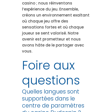
casino ; nous réinventons
l’expérience du jeu. Ensemble,
créons un environnement exaltant
où chaque jeu offre des
sensations fortes et où chaque
joueur se sent valorisé. Notre
avenir est prometteur et nous
avons hâte de le partager avec
vous.
Foire aux
questions
Quelles langues sont
supportées dans le
centre de paramètres