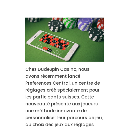
Chez DudeSpin Casino, nous
avons récemment lancé
Preferences Central, un centre de
réglages créé spécialement pour
les participants suisses. Cette
nouveauté présente aux joueurs
une méthode innovante de
personnaliser leur parcours de jeu,
du choix des jeux aux réglages