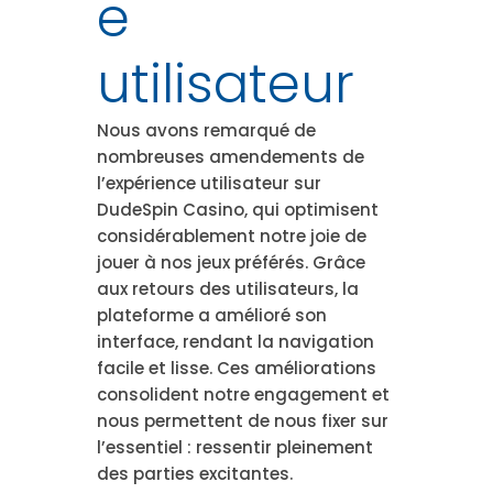
e
utilisateur
Nous avons remarqué de
nombreuses amendements de
l’expérience utilisateur sur
DudeSpin Casino, qui optimisent
considérablement notre joie de
jouer à nos jeux préférés. Grâce
aux retours des utilisateurs, la
plateforme a amélioré son
interface, rendant la navigation
facile et lisse. Ces améliorations
consolident notre engagement et
nous permettent de nous fixer sur
l’essentiel : ressentir pleinement
des parties excitantes.