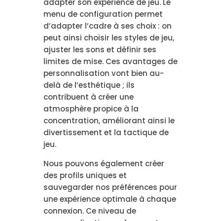
adapter son expérience de jeu. Le
menu de configuration permet
d’adapter l’cadre à ses choix : on
peut ainsi choisir les styles de jeu,
ajuster les sons et définir ses
limites de mise. Ces avantages de
personnalisation vont bien au-
delà de l’esthétique ; ils
contribuent à créer une
atmosphère propice à la
concentration, améliorant ainsi le
divertissement et la tactique de
jeu.
Nous pouvons également créer
des profils uniques et
sauvegarder nos préférences pour
une expérience optimale à chaque
connexion. Ce niveau de