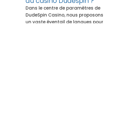
du casino Dudespin ?
Dans le centre de paramètres de
DudeSpin Casino, nous proposons
un vaste éventail de langues pour
satisfaire les exigences de nos
utilisateurs de tous horizons. Nos
options de localisation optimisent
l’expérience utilisateur et
permettent à chacun de explorer
et de tirer le meilleur parti de la
plateforme. Que vous soyez à
l’aise en anglais, en allemand, en
français ou en italien, nous avons
tout prévu. Nous mettons tout en
œuvre pour vous permettre de
maîtriser le jeu ; ainsi, quelle que
soit votre langue de choix, vous
trouverez tout ce dont vous avez
besoin à portée de main.