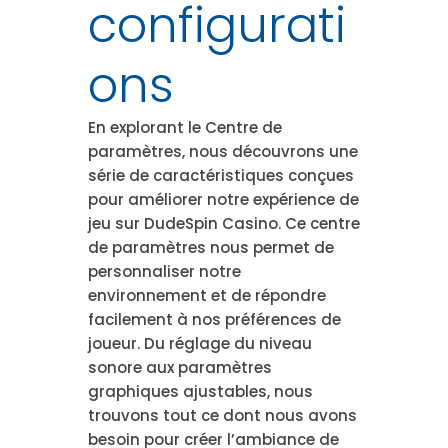
configurati
ons
En explorant le Centre de
paramètres, nous découvrons une
série de caractéristiques conçues
pour améliorer notre expérience de
jeu sur DudeSpin Casino. Ce centre
de paramètres nous permet de
personnaliser notre
environnement et de répondre
facilement à nos préférences de
joueur. Du réglage du niveau
sonore aux paramètres
graphiques ajustables, nous
trouvons tout ce dont nous avons
besoin pour créer l’ambiance de