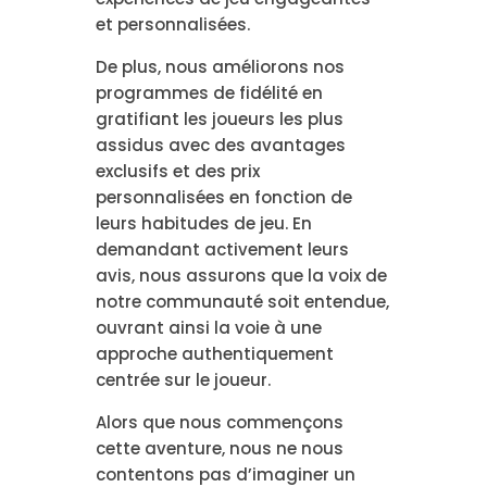
et personnalisées.
De plus, nous améliorons nos
programmes de fidélité en
gratifiant les joueurs les plus
assidus avec des avantages
exclusifs et des prix
personnalisées en fonction de
leurs habitudes de jeu. En
demandant activement leurs
avis, nous assurons que la voix de
notre communauté soit entendue,
ouvrant ainsi la voie à une
approche authentiquement
centrée sur le joueur.
Alors que nous commençons
cette aventure, nous ne nous
contentons pas d’imaginer un