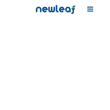
Facebook
Twitter
Email
WhatsApp
WeChat