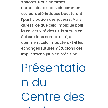
sonores. Nous sommes
enthousiastes de voir comment
ces caractéristiques boosteront
l’participation des joueurs. Mais
qu’est-ce que cela implique pour
la collectivité des utilisateurs en
Suisse dans son totalité, et
comment cela impactera-t-il les
échanges futures ? Étudions ces
implications plus en précision.
Présentatio
n du
Centre des