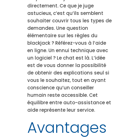
directement. Ce que je juge
astucieux, c’est qu’ils semblent
souhaiter couvrir tous les types de
demandes. Une question
élémentaire sur les règles du
blackjack ? Référez-vous à l’aide
en ligne. Un ennui technique avec
un logiciel ? Le chat est là. L’idée
est de vous donner la possibilité
de obtenir des explications seul si
vous le souhaitez, tout en ayant
conscience qu’un conseiller
humain reste accessible. Cet
équilibre entre auto-assistance et
aide représente leur service.
Avantages