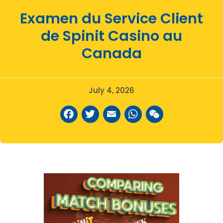
Examen du Service Client
de Spinit Casino au
Canada
July 4, 2026
Facebook
Twitter
Email
WhatsAp
WeCha