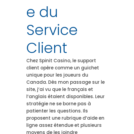
e du
Service
Client
Chez Spinit Casino, le support
client opère comme un guichet
unique pour les joueurs du
Canada. Dès mon passage sur le
site, j’ai vu que le français et
l’anglais étaient disponibles. Leur
stratégie ne se borne pas à
patienter les questions. Ils
proposent une rubrique d’aide en
ligne assez étendue et plusieurs
moyens de les joindre