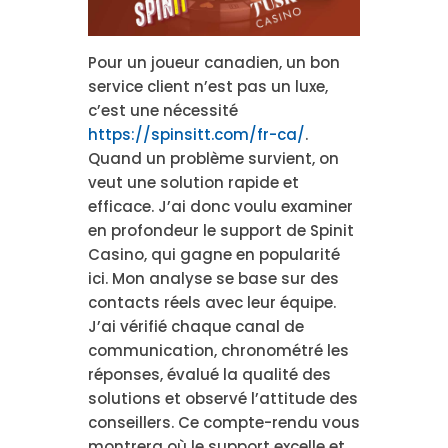
Pour un joueur canadien, un bon
service client n’est pas un luxe,
c’est une nécessité
https://spinsitt.com/fr-ca/
.
Quand un problème survient, on
veut une solution rapide et
efficace. J’ai donc voulu examiner
en profondeur le support de Spinit
Casino, qui gagne en popularité
ici. Mon analyse se base sur des
contacts réels avec leur équipe.
J’ai vérifié chaque canal de
communication, chronométré les
réponses, évalué la qualité des
solutions et observé l’attitude des
conseillers. Ce compte-rendu vous
montrera où le support excelle et