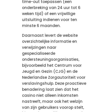
time-out toepassen (een
onderbreking van 24 uur tot 6
weken tijd) of een vrijwillige
uitsluiting indienen voor ten
minste 6 maanden.
Daarnaast levert de website
overzichtelijke informatie en
verwijzingen naar
gespecialiseerde
ondersteuningsorganisaties,
bijvoorbeeld het Centrum voor
Jeugd en Gezin (CJG) en de
Nederlandse Zorgautoriteit voor
verslavingshulp. Deze proactieve
benadering laat zien dat het
casino niet alleen inkomsten
nastreeft, maar ook het welzijn
van zijn gebruikers voorop stelt,