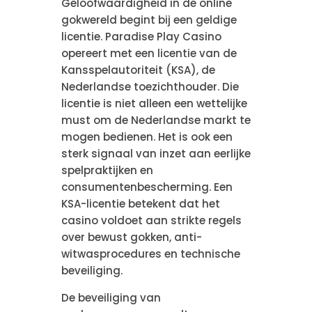
Geloofwaardigheid in de online
gokwereld begint bij een geldige
licentie. Paradise Play Casino
opereert met een licentie van de
Kansspelautoriteit (KSA), de
Nederlandse toezichthouder. Die
licentie is niet alleen een wettelijke
must om de Nederlandse markt te
mogen bedienen. Het is ook een
sterk signaal van inzet aan eerlijke
spelpraktijken en
consumentenbescherming. Een
KSA-licentie betekent dat het
casino voldoet aan strikte regels
over bewust gokken, anti-
witwasprocedures en technische
beveiliging.
De beveiliging van