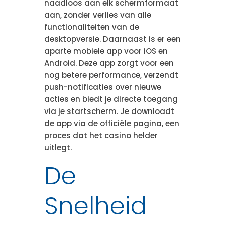
naadloos aan elk schermformaat
aan, zonder verlies van alle
functionaliteiten van de
desktopversie. Daarnaast is er een
aparte mobiele app voor iOS en
Android. Deze app zorgt voor een
nog betere performance, verzendt
push-notificaties over nieuwe
acties en biedt je directe toegang
via je startscherm. Je downloadt
de app via de officiële pagina, een
proces dat het casino helder
uitlegt.
De
Snelheid