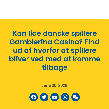
Kan lide danske spillere
Gamblerina Casino? Find
ud af hvorfor at spillere
bliver ved med at komme
tilbage
June 30, 2026
Facebook
Twitter
Email
WhatsAp
WeCha