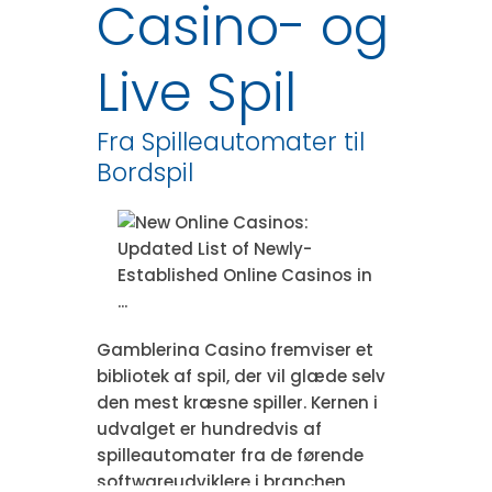
Casino- og
Live Spil
Fra Spilleautomater til
Bordspil
Gamblerina Casino fremviser et
bibliotek af spil, der vil glæde selv
den mest kræsne spiller. Kernen i
udvalget er hundredvis af
spilleautomater fra de førende
softwareudviklere i branchen,