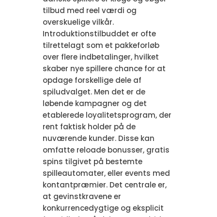
tilbud med reel værdi og
overskuelige vilkår.
Introduktionstilbuddet er ofte
tilrettelagt som et pakkeforløb
over flere indbetalinger, hvilket
skaber nye spillere chance for at
opdage forskellige dele af
spiludvalget. Men det er de
løbende kampagner og det
etablerede loyalitetsprogram, der
rent faktisk holder på de
nuværende kunder. Disse kan
omfatte reloade bonusser, gratis
spins tilgivet på bestemte
spilleautomater, eller events med
kontantpræmier. Det centrale er,
at gevinstkravene er
konkurrencedygtige og eksplicit