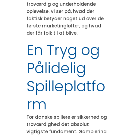
troværdig og underholdende
oplevelse. Vi ser på, hvad der
faktisk betyder noget ud over de
første marketingløfter, og hvad
der får folk til at blive.
En Tryg og
Pålidelig
Spilleplatfo
rm
For danske spillere er sikkerhed og
troværdighed det absolut
vigtigste fundament. Gamblerina