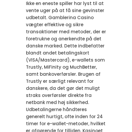
Ikke en eneste spiller har lyst til at
vente uger på at få sine gevinster
udbetalt. Gamblerina Casino
vægter effektive og sikre
transaktioner med metoder, der er
foretrukne og anerkendte på det
danske marked. Dette indbefatter
blandt andet betalingskort
(VISA/Mastercard), e-wallets som
Trustly, MiFinity og MuchBetter,
samt bankoverførsler. Brugen af
Trustly er særligt relevant for
danskere, da det gør det muligt
straks overførsler direkte fra
netbank med høj sikkerhed.
Udbetalingerne håndteres
generelt hurtigt, ofte inden for 24
timer for e-wallet-metoder, hvilket
er afgørende for tilliden. Kasinoet