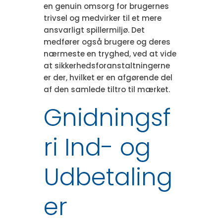
en genuin omsorg for brugernes
trivsel og medvirker til et mere
ansvarligt spillermiljø. Det
medfører også brugere og deres
nærmeste en tryghed, ved at vide
at sikkerhedsforanstaltningerne
er der, hvilket er en afgørende del
af den samlede tiltro til mærket.
Gnidningsf
ri Ind- og
Udbetaling
er