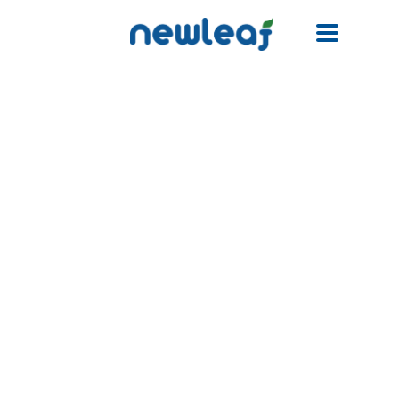
Facebook
Twitter
Email
WhatsApp
WeChat