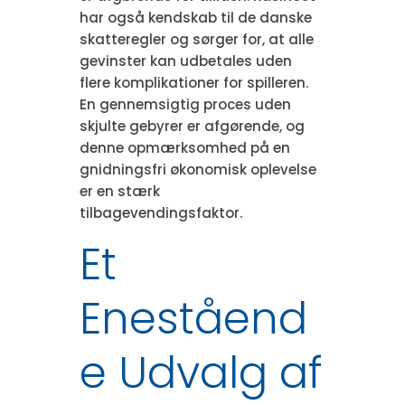
har også kendskab til de danske
skatteregler og sørger for, at alle
gevinster kan udbetales uden
flere komplikationer for spilleren.
En gennemsigtig proces uden
skjulte gebyrer er afgørende, og
denne opmærksomhed på en
gnidningsfri økonomisk oplevelse
er en stærk
tilbagevendingsfaktor.
Et
Eneståend
e Udvalg af