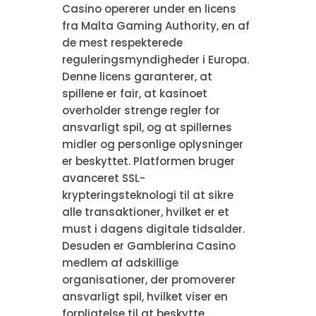
Casino opererer under en licens
fra Malta Gaming Authority, en af
de mest respekterede
reguleringsmyndigheder i Europa.
Denne licens garanterer, at
spillene er fair, at kasinoet
overholder strenge regler for
ansvarligt spil, og at spillernes
midler og personlige oplysninger
er beskyttet. Platformen bruger
avanceret SSL-
krypteringsteknologi til at sikre
alle transaktioner, hvilket er et
must i dagens digitale tidsalder.
Desuden er Gamblerina Casino
medlem af adskillige
organisationer, der promoverer
ansvarligt spil, hvilket viser en
forpligtelse til at beskytte