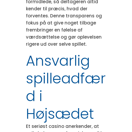
formidlede, så deltageren altid
kender til præcis, hvad der
forventes. Denne transparens og
fokus på at give noget tilbage
frembringer en følelse af
værdsættelse og gør oplevelsen
rigere ud over selve spillet.
Ansvarlig
spilleadfær
d i
Højsædet
Et seriøst casino anerkender, at