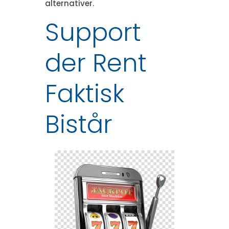
alternativer.
Support
der Rent
Faktisk
Bistår