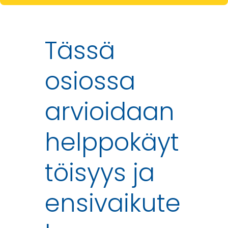
Tässä
osiossa
arvioidaan
helppokäyt
töisyys ja
ensivaikute