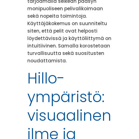
tarjoamalla selkeän pääsyn
monipuoliseen pelivalikoimaan
sekä nopeita toimintoja.
Käyttäjäkokemus on suunniteltu
siten, että pelit ovat helposti
löydettävissä ja käyttöliittymä on
intuitiivinen. Samalla korostetaan
turvallisuutta sekä suositusten
noudattamista.
Hillo-
ympäristö:
visuaalinen
ilme ja