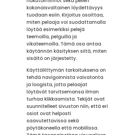
hakutoiminnot sekä pelien
kokonaisvaltainen löydettävyys
tuodaan esiin. Kirjoitus osoittaa,
miten pelaaja voi suodattamalla
löytää esimerkiksi pelejä
teemoilla, pelguilla ja
vikateemoilla. Tämä osa antaa
käytännön käsityksen siitä, miten
sisältö on järjestetty.
Käyttöliittymän tarkoituksena on
tehdä navigoinnista vaivatonta
ja loogista, jotta pelaajat
löytävät tarvitsemansa ilman
turhaa klikkaamista. Tekijät ovat
suunnitelleet sivuston niin, että eri
osiot ovat helposti
saavutettavissa sekä
pöytäkoneella että mobiilissa.