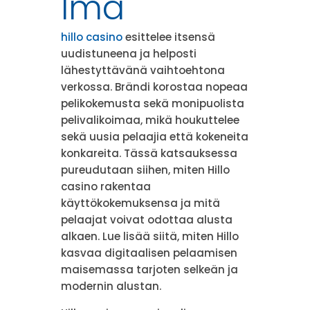
lma
hillo casino
esittelee itsensä
uudistuneena ja helposti
lähestyttävänä vaihtoehtona
verkossa. Brändi korostaa nopeaa
pelikokemusta sekä monipuolista
pelivalikoimaa, mikä houkuttelee
sekä uusia pelaajia että kokeneita
konkareita. Tässä katsauksessa
pureudutaan siihen, miten Hillo
casino rakentaa
käyttökokemuksensa ja mitä
pelaajat voivat odottaa alusta
alkaen. Lue lisää siitä, miten Hillo
kasvaa digitaalisen pelaamisen
maisemassa tarjoten selkeän ja
modernin alustan.