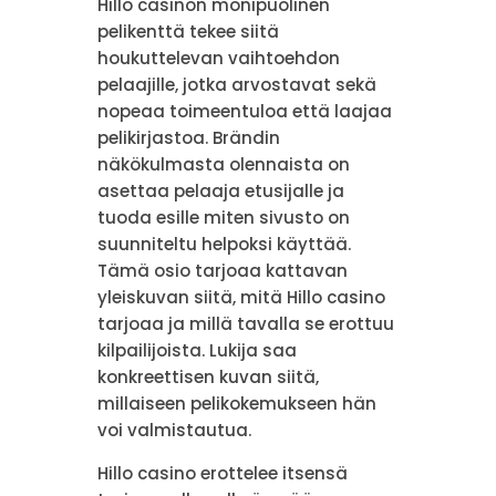
Hillo casinon monipuolinen
pelikenttä tekee siitä
houkuttelevan vaihtoehdon
pelaajille, jotka arvostavat sekä
nopeaa toimeentuloa että laajaa
pelikirjastoa. Brändin
näkökulmasta olennaista on
asettaa pelaaja etusijalle ja
tuoda esille miten sivusto on
suunniteltu helpoksi käyttää.
Tämä osio tarjoaa kattavan
yleiskuvan siitä, mitä Hillo casino
tarjoaa ja millä tavalla se erottuu
kilpailijoista. Lukija saa
konkreettisen kuvan siitä,
millaiseen pelikokemukseen hän
voi valmistautua.
Hillo casino erottelee itsensä