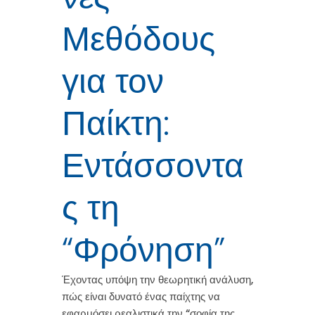
Μεθόδους
για τον
Παίκτη:
Εντάσσοντα
ς τη
“Φρόνηση”
Έχοντας υπόψη την θεωρητική ανάλυση,
πώς είναι δυνατό ένας παίχτης να
εφαρμόσει ρεαλιστικά την “σοφία της