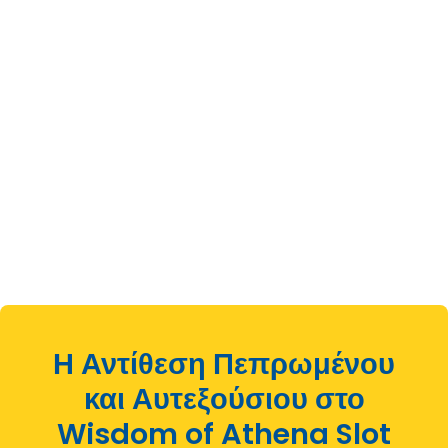
Η Αντίθεση Πεπρωμένου
και Αυτεξούσιου στο
Wisdom of Athena Slot