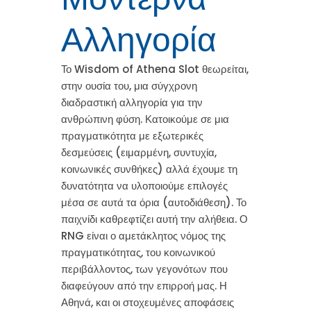
Αλληγορία
Το Wisdom of Athena Slot θεωρείται,
στην ουσία του, μια σύγχρονη
διαδραστική αλληγορία για την
ανθρώπινη φύση. Κατοικούμε σε μια
πραγματικότητα με εξωτερικές
δεσμεύσεις (ειμαρμένη, συντυχία,
κοινωνικές συνθήκες) αλλά έχουμε τη
δυνατότητα να υλοποιούμε επιλογές
μέσα σε αυτά τα όρια (αυτοδιάθεση). Το
παιχνίδι καθρεφτίζει αυτή την αλήθεια. Ο
RNG είναι ο αμετάκλητος νόμος της
πραγματικότητας, του κοινωνικού
περιβάλλοντος, των γεγονότων που
διαφεύγουν από την επιρροή μας. Η
Αθηνά, και οι στοχευμένες αποφάσεις