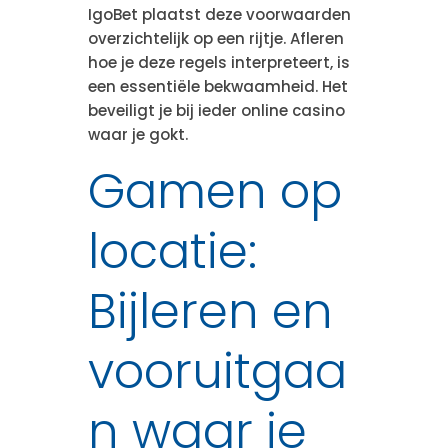
IgoBet plaatst deze voorwaarden
overzichtelijk op een rijtje. Afleren
hoe je deze regels interpreteert, is
een essentiële bekwaamheid. Het
beveiligt je bij ieder online casino
waar je gokt.
Gamen op
locatie:
Bijleren en
vooruitgaa
n waar je