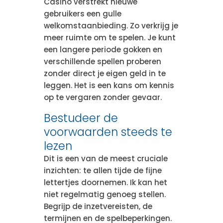
Casino verstrekt nieuwe
gebruikers een gulle
welkomstaanbieding. Zo verkrijg je
meer ruimte om te spelen. Je kunt
een langere periode gokken en
verschillende spellen proberen
zonder direct je eigen geld in te
leggen. Het is een kans om kennis
op te vergaren zonder gevaar.
Bestudeer de
voorwaarden steeds te
lezen
Dit is een van de meest cruciale
inzichten: te allen tijde de fijne
lettertjes doornemen. Ik kan het
niet regelmatig genoeg stellen.
Begrijp de inzetvereisten, de
termijnen en de spelbeperkingen.