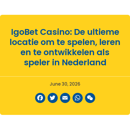
IgoBet Casino: De ultieme
locatie om te spelen, leren
en te ontwikkelen als
speler in Nederland
June 30, 2026
Facebook
Twitter
Email
WhatsAp
WeCha