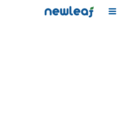
Facebook
Twitter
Email
WhatsApp
WeChat