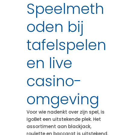
Speelmeth
oden bij
tafelspelen
en live
casino-
omgeving
Voor wie nadenkt over zijn spel, is
IgoBet een uitstekende plek. Het
assortiment aan blackjack,
roulette en baccarat is uitstekend.