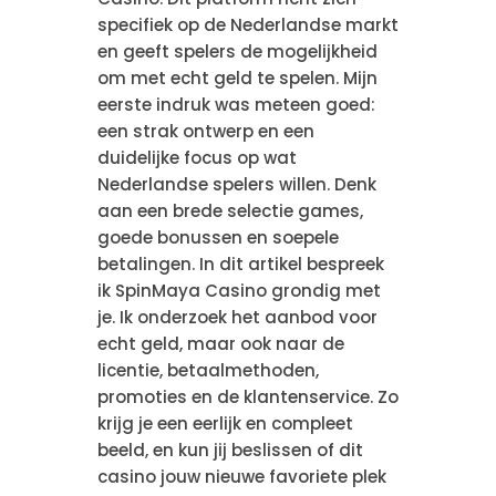
specifiek op de Nederlandse markt
en geeft spelers de mogelijkheid
om met echt geld te spelen. Mijn
eerste indruk was meteen goed:
een strak ontwerp en een
duidelijke focus op wat
Nederlandse spelers willen. Denk
aan een brede selectie games,
goede bonussen en soepele
betalingen. In dit artikel bespreek
ik SpinMaya Casino grondig met
je. Ik onderzoek het aanbod voor
echt geld, maar ook naar de
licentie, betaalmethoden,
promoties en de klantenservice. Zo
krijg je een eerlijk en compleet
beeld, en kun jij beslissen of dit
casino jouw nieuwe favoriete plek