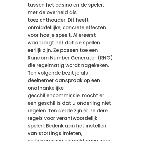
tussen het casino en de speler,
met de overheid als
toezichthouder. Dit heeft
onmiddellijke, concrete effecten
voor hoe je speelt. Allereerst
waarborgt het dat de spellen
eerlijk zijn. Ze passen toe een
Random Number Generator (RNG)
die regelmatig wordt nagekeken.
Ten volgende bezit je als
deelnemer aanspraak op een
onafhankelijke
geschillencommissie, mocht er
een geschil is dat u onderling niet
regelen. Ten derde zijn er heldere
regels voor verantwoordelijk
spelen. Bedenk aan het instellen
van stortingslimieten,
verliesgrenzen en meldingen voor