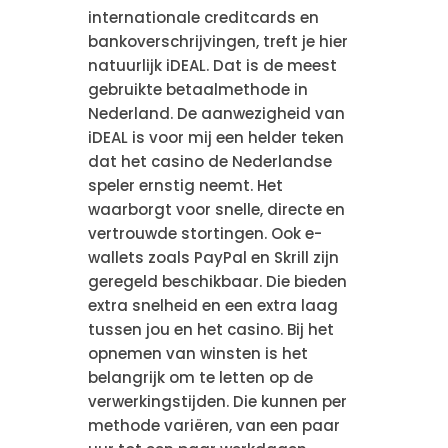
internationale creditcards en
bankoverschrijvingen, treft je hier
natuurlijk iDEAL. Dat is de meest
gebruikte betaalmethode in
Nederland. De aanwezigheid van
iDEAL is voor mij een helder teken
dat het casino de Nederlandse
speler ernstig neemt. Het
waarborgt voor snelle, directe en
vertrouwde stortingen. Ook e-
wallets zoals PayPal en Skrill zijn
geregeld beschikbaar. Die bieden
extra snelheid en een extra laag
tussen jou en het casino. Bij het
opnemen van winsten is het
belangrijk om te letten op de
verwerkingstijden. Die kunnen per
methode variëren, van een paar