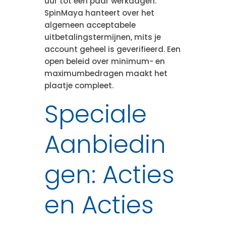
uur tot een paar werkdagen.
SpinMaya hanteert over het
algemeen acceptabele
uitbetalingstermijnen, mits je
account geheel is geverifieerd. Een
open beleid over minimum- en
maximumbedragen maakt het
plaatje compleet.
Speciale
Aanbiedin
gen: Acties
en Acties