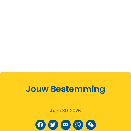
Jouw Bestemming
June 30, 2026
Facebook
Twitter
Email
WhatsAp
WeCha