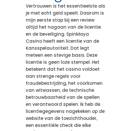
Vertrouwen is het essentieelste als
je met echt geld speelt. Daarom is
mijn eerste stap bij een review
altijd het nagaan van de licentie
en de beveiliging. SpinMaya
Casino heeft een licentie van de
Kansspelautoriteit. Dat legt
meteen een stevige basis. Deze
licentie is geen loze stempel. Het
betekent dat het casino voldoet
aan strenge regels voor
fraudebestrijding, het voorkomen
van witwassen, de technische
betrouwbaarheid van de spellen
en verantwoord spelen. Ik heb de
licentiegegevens nagekeken op de
website van de toezichthouder,
een essentiële check die elke