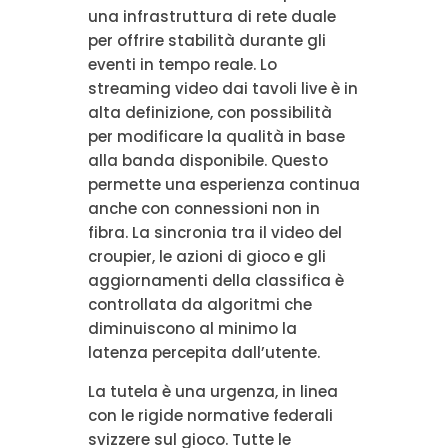
una infrastruttura di rete duale
per offrire stabilità durante gli
eventi in tempo reale. Lo
streaming video dai tavoli live è in
alta definizione, con possibilità
per modificare la qualità in base
alla banda disponibile. Questo
permette una esperienza continua
anche con connessioni non in
fibra. La sincronia tra il video del
croupier, le azioni di gioco e gli
aggiornamenti della classifica è
controllata da algoritmi che
diminuiscono al minimo la
latenza percepita dall’utente.
La tutela è una urgenza, in linea
con le rigide normative federali
svizzere sul gioco. Tutte le