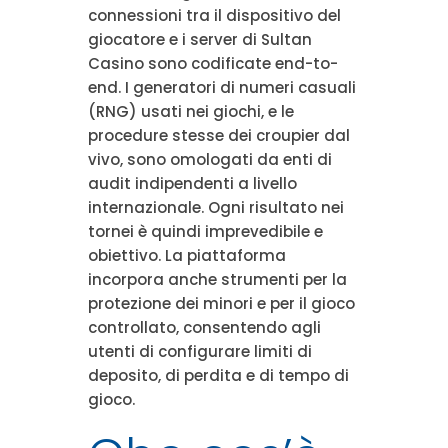
connessioni tra il dispositivo del
giocatore e i server di Sultan
Casino sono codificate end-to-
end. I generatori di numeri casuali
(RNG) usati nei giochi, e le
procedure stesse dei croupier dal
vivo, sono omologati da enti di
audit indipendenti a livello
internazionale. Ogni risultato nei
tornei è quindi imprevedibile e
obiettivo. La piattaforma
incorpora anche strumenti per la
protezione dei minori e per il gioco
controllato, consentendo agli
utenti di configurare limiti di
deposito, di perdita e di tempo di
gioco.