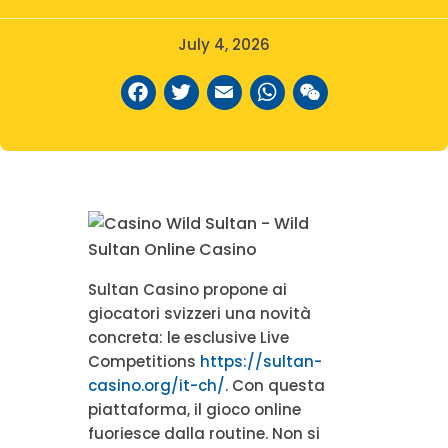
July 4, 2026
Facebook
Twitter
Email
WhatsAp
WeCha
Sultan Casino propone ai
giocatori svizzeri una novità
concreta: le esclusive Live
Competitions
https://sultan-
casino.org/it-ch/
. Con questa
piattaforma, il gioco online
fuoriesce dalla routine. Non si