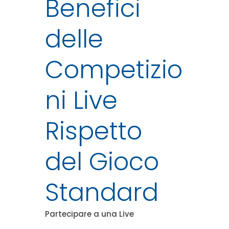
Benefici
delle
Competizio
ni Live
Rispetto
del Gioco
Standard
Partecipare a una Live
Competition dona un’esperienza