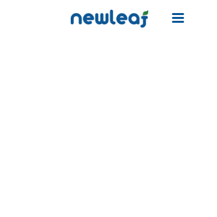
Facebook
Twitter
Email
WhatsApp
WeChat