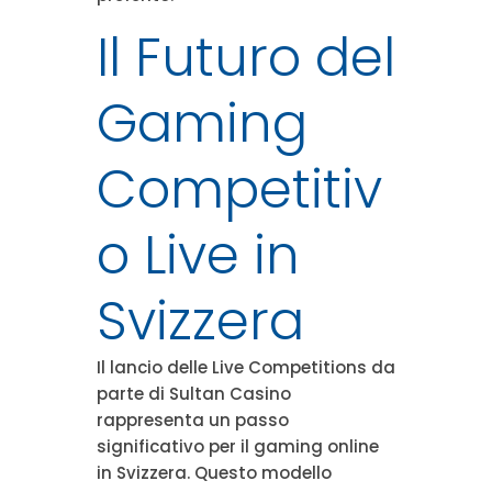
Il Futuro del
Gaming
Competitiv
o Live in
Svizzera
Il lancio delle Live Competitions da
parte di Sultan Casino
rappresenta un passo
significativo per il gaming online
in Svizzera. Questo modello