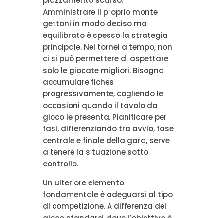
piazzamento scarso.
Amministrare il proprio monte
gettoni in modo deciso ma
equilibrato è spesso la strategia
principale. Nei tornei a tempo, non
ci si può permettere di aspettare
solo le giocate migliori. Bisogna
accumulare fiches
progressivamente, cogliendo le
occasioni quando il tavolo da
gioco le presenta. Pianificare per
fasi, differenziando tra avvio, fase
centrale e finale della gara, serve
a tenere la situazione sotto
controllo.
Un ulteriore elemento
fondamentale è adeguarsi al tipo
di competizione. A differenza del
gioco standard, dove l’obiettivo è