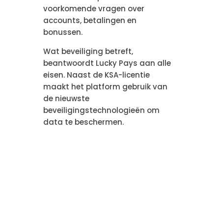
voorkomende vragen over
accounts, betalingen en
bonussen.
Wat beveiliging betreft,
beantwoordt Lucky Pays aan alle
eisen. Naast de KSA-licentie
maakt het platform gebruik van
de nieuwste
beveiligingstechnologieën om
data te beschermen.
Persoonsgegevens worden nooit
doorgegeven met derden zonder
toestemming. Het casino
stimuleert actief bewust spelen en
levert tools zoals stortlimieten,
time-outs en zelfuitsluiting. Deze
tools zijn eenvoudig in te stellen in
je accountinstellingen. Deze