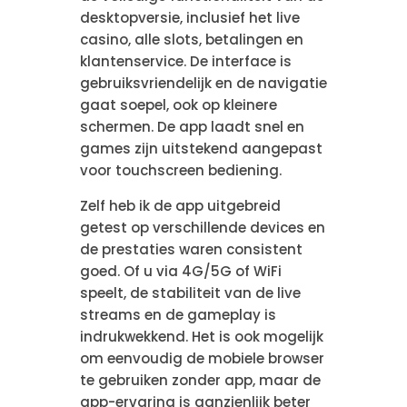
desktopversie, inclusief het live
casino, alle slots, betalingen en
klantenservice. De interface is
gebruiksvriendelijk en de navigatie
gaat soepel, ook op kleinere
schermen. De app laadt snel en
games zijn uitstekend aangepast
voor touchscreen bediening.
Zelf heb ik de app uitgebreid
getest op verschillende devices en
de prestaties waren consistent
goed. Of u via 4G/5G of WiFi
speelt, de stabiliteit van de live
streams en de gameplay is
indrukwekkend. Het is ook mogelijk
om eenvoudig de mobiele browser
te gebruiken zonder app, maar de
app-ervaring is aanzienlijk beter