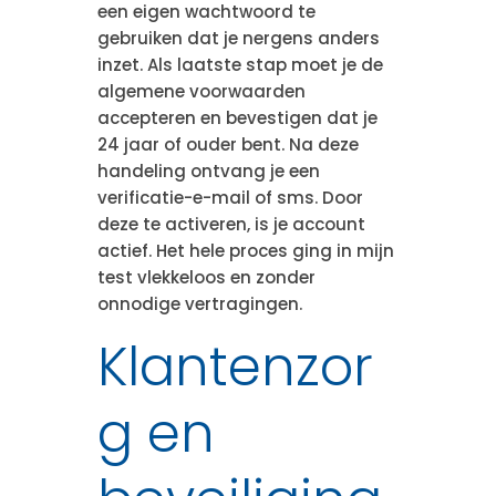
een eigen wachtwoord te
gebruiken dat je nergens anders
inzet. Als laatste stap moet je de
algemene voorwaarden
accepteren en bevestigen dat je
24 jaar of ouder bent. Na deze
handeling ontvang je een
verificatie-e-mail of sms. Door
deze te activeren, is je account
actief. Het hele proces ging in mijn
test vlekkeloos en zonder
onnodige vertragingen.
Klantenzor
g en