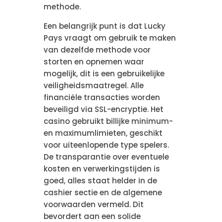
methode.
Een belangrijk punt is dat Lucky
Pays vraagt om gebruik te maken
van dezelfde methode voor
storten en opnemen waar
mogelijk, dit is een gebruikelijke
veiligheidsmaatregel. Alle
financiële transacties worden
beveiligd via SSL-encryptie. Het
casino gebruikt billijke minimum-
en maximumlimieten, geschikt
voor uiteenlopende type spelers.
De transparantie over eventuele
kosten en verwerkingstijden is
goed, alles staat helder in de
cashier sectie en de algemene
voorwaarden vermeld. Dit
bevordert aan een solide