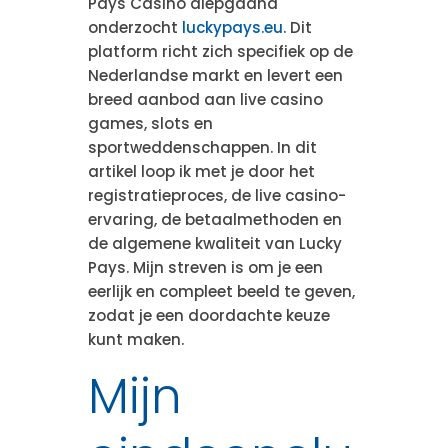
Pays Casino diepgaand
onderzocht
luckypays.eu
. Dit
platform richt zich specifiek op de
Nederlandse markt en levert een
breed aanbod aan live casino
games, slots en
sportweddenschappen. In dit
artikel loop ik met je door het
registratieproces, de live casino-
ervaring, de betaalmethoden en
de algemene kwaliteit van Lucky
Pays. Mijn streven is om je een
eerlijk en compleet beeld te geven,
zodat je een doordachte keuze
kunt maken.
Mijn