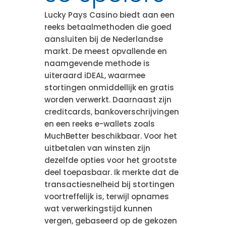
Lucky Pays Casino biedt aan een
reeks betaalmethoden die goed
aansluiten bij de Nederlandse
markt. De meest opvallende en
naamgevende methode is
uiteraard iDEAL, waarmee
stortingen onmiddellijk en gratis
worden verwerkt. Daarnaast zijn
creditcards, bankoverschrijvingen
en een reeks e-wallets zoals
MuchBetter beschikbaar. Voor het
uitbetalen van winsten zijn
dezelfde opties voor het grootste
deel toepasbaar. Ik merkte dat de
transactiesnelheid bij stortingen
voortreffelijk is, terwijl opnames
wat verwerkingstijd kunnen
vergen, gebaseerd op de gekozen