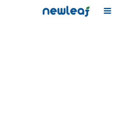
Facebook
Twitter
Email
WhatsApp
WeChat