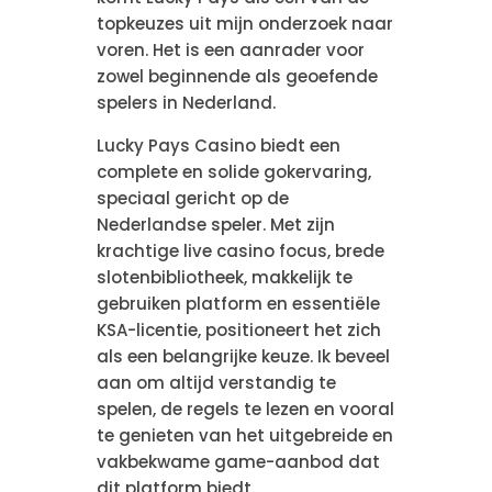
topkeuzes uit mijn onderzoek naar
voren. Het is een aanrader voor
zowel beginnende als geoefende
spelers in Nederland.
Lucky Pays Casino biedt een
complete en solide gokervaring,
speciaal gericht op de
Nederlandse speler. Met zijn
krachtige live casino focus, brede
slotenbibliotheek, makkelijk te
gebruiken platform en essentiële
KSA-licentie, positioneert het zich
als een belangrijke keuze. Ik beveel
aan om altijd verstandig te
spelen, de regels te lezen en vooral
te genieten van het uitgebreide en
vakbekwame game-aanbod dat
dit platform biedt.