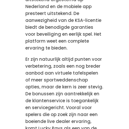
Nederland en de mobiele app
presteert uitstekend. De
aanwezigheid van de KSA-licentie
biedt de benodigde garanties
voor beveiliging en eerlijk spel. Het
platform weet een complete
ervaring te bieden.
Er zijn natuurlijk altijd punten voor
verbetering, zoals een nog breder
aanbod aan virtuele tafelspelen
of meer sportweddenschap
opties, maar de kern is zeer stevig.
De bonussen zijn aantrekkelijk en
de klantenservice is toegankelijk
en servicegericht. Vooral voor
spelers die op zoek zijn naar een
boeiende live dealer ervaring,
komt Lucky Pays als een van de