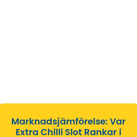
Marknadsjämförelse: Var
Extra Chilli Slot Rankar i