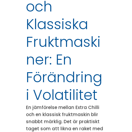
och
Klassiska
Fruktmaski
ner: En
Förändring
i Volatilitet
En jämförelse mellan Extra Chilli
och en klassisk fruktmaskin blir
snabbt märklig. Det är praktiskt
taget som att likna en raket med