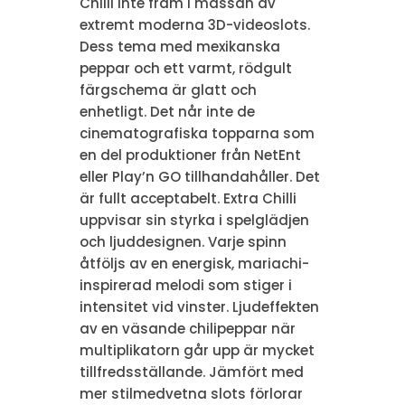
Chilli inte fram i massan av
extremt moderna 3D-videoslots.
Dess tema med mexikanska
peppar och ett varmt, rödgult
färgschema är glatt och
enhetligt. Det når inte de
cinematografiska topparna som
en del produktioner från NetEnt
eller Play’n GO tillhandahåller. Det
är fullt acceptabelt. Extra Chilli
uppvisar sin styrka i spelglädjen
och ljuddesignen. Varje spinn
åtföljs av en energisk, mariachi-
inspirerad melodi som stiger i
intensitet vid vinster. Ljudeffekten
av en väsande chilipeppar när
multiplikatorn går upp är mycket
tillfredsställande. Jämfört med
mer stilmedvetna slots förlorar