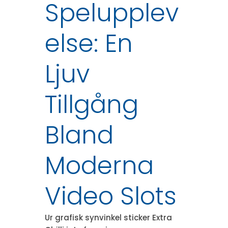
Spelupplev
else: En
Ljuv
Tillgång
Bland
Moderna
Video Slots
Ur grafisk synvinkel sticker Extra