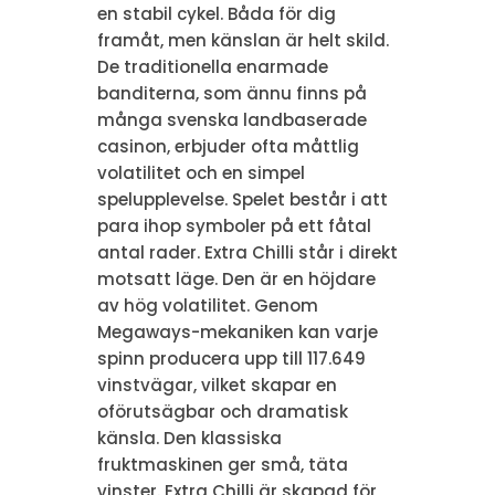
en stabil cykel. Båda för dig
framåt, men känslan är helt skild.
De traditionella enarmade
banditerna, som ännu finns på
många svenska landbaserade
casinon, erbjuder ofta måttlig
volatilitet och en simpel
spelupplevelse. Spelet består i att
para ihop symboler på ett fåtal
antal rader. Extra Chilli står i direkt
motsatt läge. Den är en höjdare
av hög volatilitet. Genom
Megaways-mekaniken kan varje
spinn producera upp till 117.649
vinstvägar, vilket skapar en
oförutsägbar och dramatisk
känsla. Den klassiska
fruktmaskinen ger små, täta
vinster. Extra Chilli är skapad för