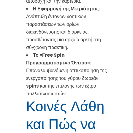
αποδοχή και την καρτερία.
Η Εφαρμογή της Μετριότητας:
Ανάπτυξη έντονων νοητικών
παραστάσεων των ορίων
διακινδύνευσης και διάρκειας,
προσθέτοντας μια αρχαία αρετή στη
σύγχρονη πρακτική.
Το «Free Spin
Προγραμματισμένο Όνειρο»:
Επαναλαμβανόμενη οπτικοποίηση της
ενεργοποίησης του γύρου δωρεάν
spins και της επιλογής των έξτρα
πολλαπλασιαστών.
Κοινές Λάθη
και Πώς να