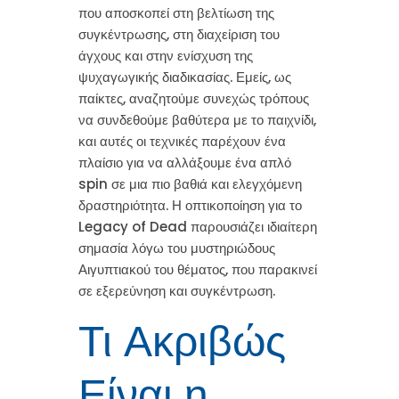
που αποσκοπεί στη βελτίωση της
συγκέντρωσης, στη διαχείριση του
άγχους και στην ενίσχυση της
ψυχαγωγικής διαδικασίας. Εμείς, ως
παίκτες, αναζητούμε συνεχώς τρόπους
να συνδεθούμε βαθύτερα με το παιχνίδι,
και αυτές οι τεχνικές παρέχουν ένα
πλαίσιο για να αλλάξουμε ένα απλό
spin σε μια πιο βαθιά και ελεγχόμενη
δραστηριότητα. Η οπτικοποίηση για το
Legacy of Dead παρουσιάζει ιδιαίτερη
σημασία λόγω του μυστηριώδους
Αιγυπτιακού του θέματος, που παρακινεί
σε εξερεύνηση και συγκέντρωση.
Τι Ακριβώς
Είναι η