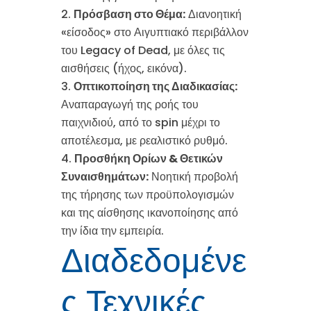
Πρόσβαση στο Θέμα:
Διανοητική
«είσοδος» στο Αιγυπτιακό περιβάλλον
του Legacy of Dead, με όλες τις
αισθήσεις (ήχος, εικόνα).
Οπτικοποίηση της Διαδικασίας:
Αναπαραγωγή της ροής του
παιχνιδιού, από το spin μέχρι το
αποτέλεσμα, με ρεαλιστικό ρυθμό.
Προσθήκη Ορίων & Θετικών
Συναισθημάτων:
Νοητική προβολή
της τήρησης των προϋπολογισμών
και της αίσθησης ικανοποίησης από
την ίδια την εμπειρία.
Διαδεδομένε
ς Τεχνικές