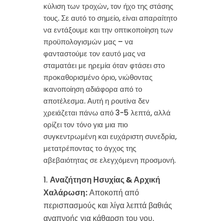
κύλιση των τροχών, τον ήχο της στάσης
τους. Σε αυτό το σημείο, είναι απαραίτητο
να εντάξουμε και την οπτικοποίηση των
προϋπολογισμών μας – να
φανταστούμε τον εαυτό μας να
σταματάει με ηρεμία όταν φτάσει στο
προκαθορισμένο όριο, νιώθοντας
ικανοποίηση αδιάφορα από το
αποτέλεσμα. Αυτή η ρουτίνα δεν
χρειάζεται πάνω από 3-5 λεπτά, αλλά
ορίζει τον τόνο για μια πιο
συγκεντρωμένη και ευχάριστη συνεδρία,
μετατρέποντας το άγχος της
αβεβαιότητας σε ελεγχόμενη προσμονή.
Αναζήτηση Ησυχίας & Αρχική
Χαλάρωση:
Αποκοπή από
περισπασμούς και λίγα λεπτά βαθιάς
αναπνοής για κάθαρση του νου.