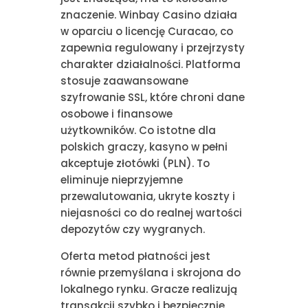
znaczenie. Winbay Casino działa
w oparciu o licencję Curacao, co
zapewnia regulowany i przejrzysty
charakter działalności. Platforma
stosuje zaawansowane
szyfrowanie SSL, które chroni dane
osobowe i finansowe
użytkowników. Co istotne dla
polskich graczy, kasyno w pełni
akceptuje złotówki (PLN). To
eliminuje nieprzyjemne
przewalutowania, ukryte koszty i
niejasności co do realnej wartości
depozytów czy wygranych.
Oferta metod płatności jest
równie przemyślana i skrojona do
lokalnego rynku. Gracze realizują
transakcji szybko i bezpiecznie,