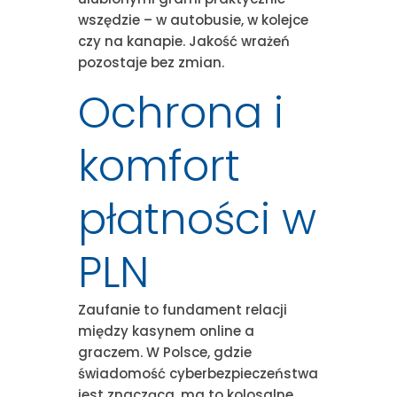
wszędzie – w autobusie, w kolejce
czy na kanapie. Jakość wrażeń
pozostaje bez zmian.
Ochrona i
komfort
płatności w
PLN
Zaufanie to fundament relacji
między kasynem online a
graczem. W Polsce, gdzie
świadomość cyberbezpieczeństwa
jest znacząca, ma to kolosalne