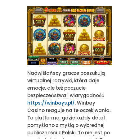
Nadwiślańscy gracze poszukują
wirtualnej rozrywki, która daje
emocje, ale też poczucie
bezpieczeństwa i wiarygodność
https://winbays.pl/
. Winbay
Casino reaguje na te oczekiwania.
To platforma, gdzie każdy detal
pomyślano z myślą o wybrednej
publiczności z Polski. To nie jest po