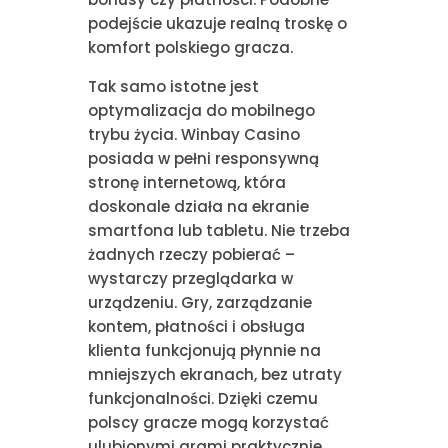
podejście ukazuje realną troskę o
komfort polskiego gracza.
Tak samo istotne jest
optymalizacja do mobilnego
trybu życia. Winbay Casino
posiada w pełni responsywną
stronę internetową, która
doskonale działa na ekranie
smartfona lub tabletu. Nie trzeba
żadnych rzeczy pobierać –
wystarczy przeglądarka w
urządzeniu. Gry, zarządzanie
kontem, płatności i obsługa
klienta funkcjonują płynnie na
mniejszych ekranach, bez utraty
funkcjonalności. Dzięki czemu
polscy gracze mogą korzystać
ulubionymi grami praktycznie