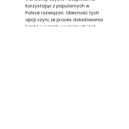
korzystając z popularnych w
Polsce rozwiązań. Obecność tych
opcji czyni, że proces doładowania
konta i wypłaty wygranych jest
skrajnie prosty. Przejrzyste warunki
dotyczące limitów, czasów
przelewu oraz wymaganej
weryfikacji konta (KYC) kształtują
klarowną i bezpieczną przestrzeń
do gry. Polski gracz może więc
skupić się na rozrywce, nie
troszcząc się o bezpieczeństwo
swoich środków i danych.
Blik – błyskawiczne płatności
mobilne.
Przelewy bankowe –
bezpośrednio z konta polskiego