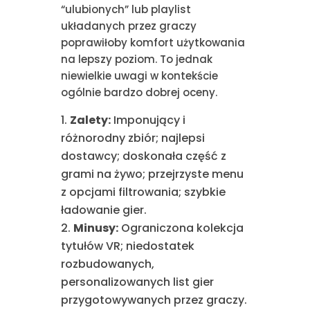
“ulubionych” lub playlist
układanych przez graczy
poprawiłoby komfort użytkowania
na lepszy poziom. To jednak
niewielkie uwagi w kontekście
ogólnie bardzo dobrej oceny.
Zalety:
Imponujący i
różnorodny zbiór; najlepsi
dostawcy; doskonała część z
grami na żywo; przejrzyste menu
z opcjami filtrowania; szybkie
ładowanie gier.
Minusy:
Ograniczona kolekcja
tytułów VR; niedostatek
rozbudowanych,
personalizowanych list gier
przygotowywanych przez graczy.