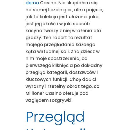
demo
Casino. Nie skupiałem się
na samej liczbie gier, ale o pojęcie,
jak ta kolekcja jest ułożona, jaka
jest jej jakość i w jaki sposób
kasyno tworzy z niej wrażenia dla
graczy. Ten raport to rezultat
mojego przeglądania każdego
kąta wirtualnej sali. Znajdziesz w
nim moje spostrzeżenia, od
pierwszego kliknięcia po dokładny
przegląd kategorii, dostawców i
kluczowych funkcji. Chcę dać ci
wyraźny i rzetelny obraz tego, co
Millioner Casino oferuje pod
względem rozgrywki.
Przegląd