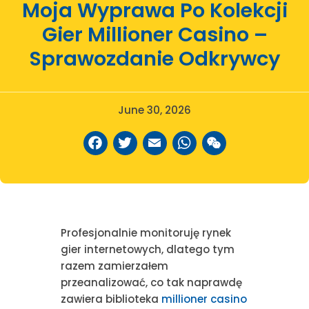
Moja Wyprawa Po Kolekcji
Gier Millioner Casino –
Sprawozdanie Odkrywcy
June 30, 2026
Facebook
Twitter
Email
WhatsAp
WeCha
Profesjonalnie monitoruję rynek
gier internetowych, dlatego tym
razem zamierzałem
przeanalizować, co tak naprawdę
zawiera biblioteka
millioner casino