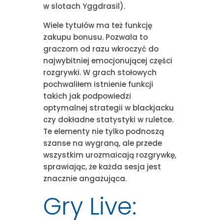
w slotach Yggdrasil).
Wiele tytułów ma też funkcję
zakupu bonusu. Pozwala to
graczom od razu wkroczyć do
najwybitniej emocjonującej części
rozgrywki. W grach stołowych
pochwaliłem istnienie funkcji
takich jak podpowiedzi
optymalnej strategii w blackjacku
czy dokładne statystyki w ruletce.
Te elementy nie tylko podnoszą
szanse na wygraną, ale przede
wszystkim urozmaicają rozgrywkę,
sprawiając, że każda sesja jest
znacznie angażująca.
Gry Live: