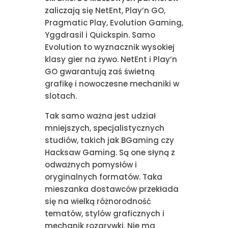
zaliczają się NetEnt, Play’n GO,
Pragmatic Play, Evolution Gaming,
Yggdrasil i Quickspin. Samo
Evolution to wyznacznik wysokiej
klasy gier na żywo. NetEnt i Play’n
GO gwarantują zaś świetną
grafikę i nowoczesne mechaniki w
slotach.
Tak samo ważna jest udział
mniejszych, specjalistycznych
studiów, takich jak BGaming czy
Hacksaw Gaming. Są one słyną z
odważnych pomysłów i
oryginalnych formatów. Taka
mieszanka dostawców przekłada
się na wielką różnorodność
tematów, stylów graficznych i
mechanik rozgrywki. Nie ma