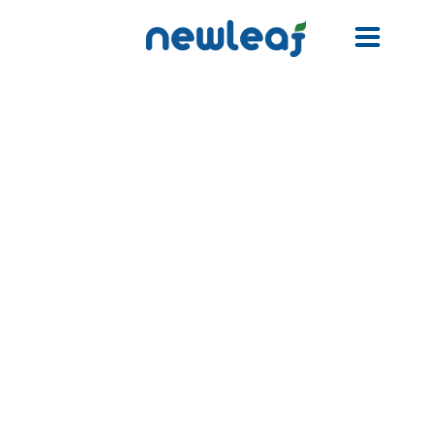
Facebook
Twitter
Email
WhatsApp
WeChat