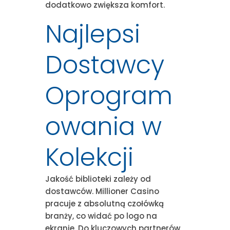
dodatkowo zwiększa komfort.
Najlepsi
Dostawcy
Oprogram
owania w
Kolekcji
Jakość biblioteki zależy od
dostawców. Millioner Casino
pracuje z absolutną czołówką
branży, co widać po logo na
ekranie. Do kluczowych partnerów