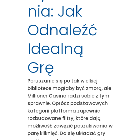
nia: Jak
Odnaleźć
Idealną
Grę
Poruszanie się po tak wielkiej
bibliotece mogłaby być zmorą, ale
Millioner Casino radzi sobie z tym
sprawnie. Oprócz podstawowych
kategorii platforma zapewnia
rozbudowane filtry, które dają
możliwość zawęzić poszukiwania w
parę kliknięć. Da się układać gry