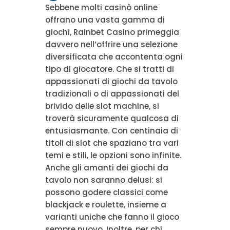
Sebbene molti casinò online
offrano una vasta gamma di
giochi, Rainbet Casino primeggia
davvero nell’offrire una selezione
diversificata che accontenta ogni
tipo di giocatore. Che si tratti di
appassionati di giochi da tavolo
tradizionali o di appassionati del
brivido delle slot machine, si
troverà sicuramente qualcosa di
entusiasmante. Con centinaia di
titoli di slot che spaziano tra vari
temi e stili, le opzioni sono infinite.
Anche gli amanti dei giochi da
tavolo non saranno delusi: si
possono godere classici come
blackjack e roulette, insieme a
varianti uniche che fanno il gioco
sempre nuovo. Inoltre, per chi