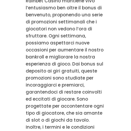
Rainbet Casino mantiene vivo
l’entusiasmo ben oltre il bonus di
benvenuto, proponendo una serie
di promozioni settimanali che i
giocatori non vedono l’ora di
sfruttare. Ogni settimana,
possiamo aspettarci nuove
occasioni per aumentare il nostro
bankroll e migliorare la nostra
esperienza di gioco. Dai bonus sul
deposito ai giri gratuiti, queste
promozioni sono studiate per
incoraggiarci e premiarci,
garantendoci di restare coinvolti
ed eccitati di giocare. Sono
progettate per accontentare ogni
tipo di giocatore, che sia amante
di slot o di giochi da tavolo.
Inoltre, i termini e le condizioni