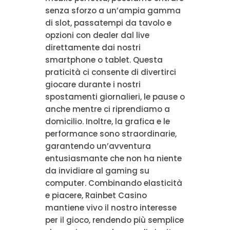
senza sforzo a un’ampia gamma
di slot, passatempi da tavolo e
opzioni con dealer dal live
direttamente dai nostri
smartphone o tablet. Questa
praticità ci consente di divertirci
giocare durante i nostri
spostamenti giornalieri, le pause o
anche mentre ci riprendiamo a
domicilio. Inoltre, la grafica e le
performance sono straordinarie,
garantendo un’avventura
entusiasmante che non ha niente
da invidiare al gaming su
computer. Combinando elasticità
e piacere, Rainbet Casino
mantiene vivo il nostro interesse
per il gioco, rendendo più semplice