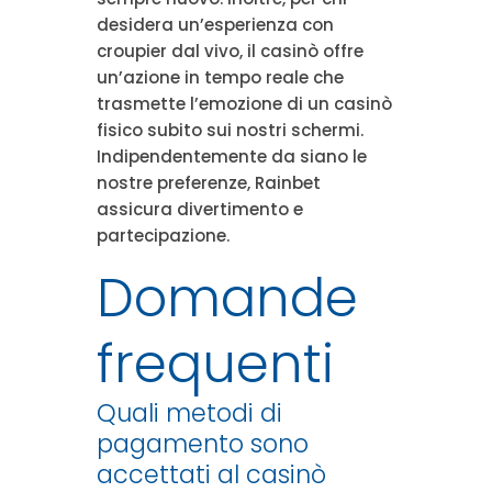
desidera un’esperienza con
croupier dal vivo, il casinò offre
un’azione in tempo reale che
trasmette l’emozione di un casinò
fisico subito sui nostri schermi.
Indipendentemente da siano le
nostre preferenze, Rainbet
assicura divertimento e
partecipazione.
Domande
frequenti
Quali metodi di
pagamento sono
accettati al casinò