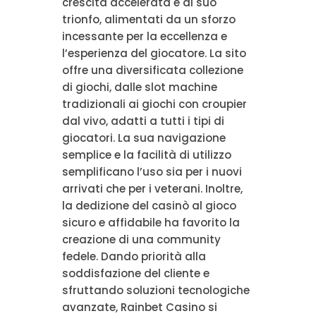
crescita accelerata e al suo
trionfo, alimentati da un sforzo
incessante per la eccellenza e
l’esperienza del giocatore. La sito
offre una diversificata collezione
di giochi, dalle slot machine
tradizionali ai giochi con croupier
dal vivo, adatti a tutti i tipi di
giocatori. La sua navigazione
semplice e la facilità di utilizzo
semplificano l’uso sia per i nuovi
arrivati che per i veterani. Inoltre,
la dedizione del casinò al gioco
sicuro e affidabile ha favorito la
creazione di una community
fedele. Dando priorità alla
soddisfazione del cliente e
sfruttando soluzioni tecnologiche
avanzate, Rainbet Casino si