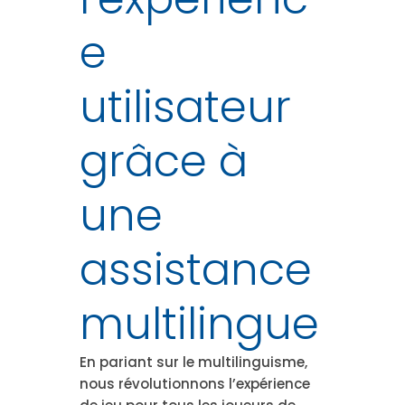
e
utilisateur
grâce à
une
assistance
multilingue
En pariant sur le multilinguisme,
nous révolutionnons l’expérience