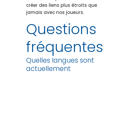
créer des liens plus étroits que
jamais avec nos joueurs.
Questions
fréquentes
Quelles langues sont
actuellement
supportées par le
casino Rainbet ?
Nous avons remarqué que
Rainbet Casino met à disposition
une interface multilingue,
intégrant l’anglais, le français, le
néerlandais et l’allemand. Cette
pluralité augmente l’expérience de