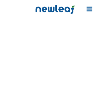
Facebook
Twitter
Email
WhatsApp
WeChat