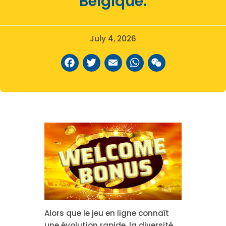
Belgique.
July 4, 2026
Facebook
Twitter
Email
WhatsAp
WeCha
Alors que le jeu en ligne connaît
une évolution rapide, la diversité