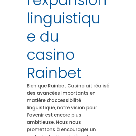
l’expansion
linguistiqu
e du
casino
Rainbet
Bien que Rainbet Casino ait réalisé
des avancées importants en
matière d’accessibilité
linguistique, notre vision pour
l’avenir est encore plus
ambitieuse. Nous nous
promettons à encourager un