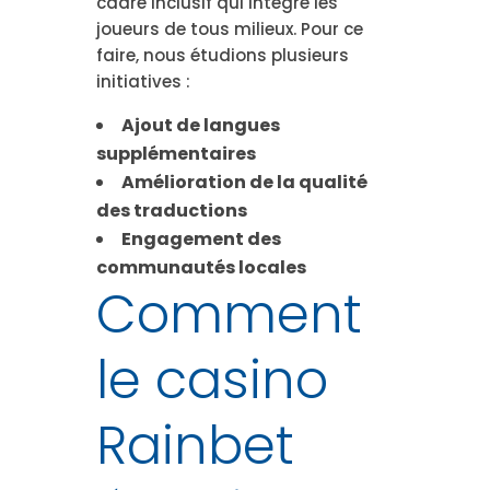
cadre inclusif qui intègre les
joueurs de tous milieux. Pour ce
faire, nous étudions plusieurs
initiatives :
Ajout de langues
supplémentaires
Amélioration de la qualité
des traductions
Engagement des
communautés locales
Comment
le casino
Rainbet