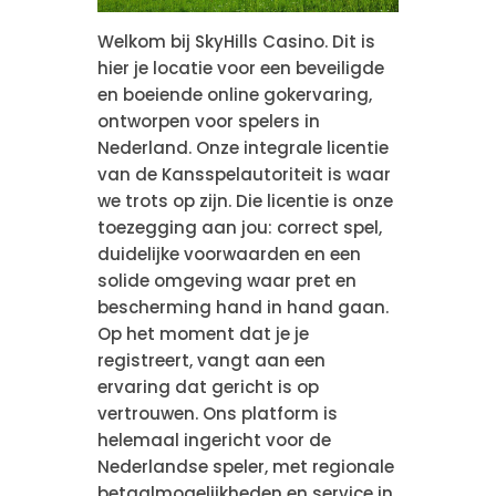
Welkom bij SkyHills Casino. Dit is
hier je locatie voor een beveiligde
en boeiende online gokervaring,
ontworpen voor spelers in
Nederland. Onze integrale licentie
van de Kansspelautoriteit is waar
we trots op zijn. Die licentie is onze
toezegging aan jou: correct spel,
duidelijke voorwaarden en een
solide omgeving waar pret en
bescherming hand in hand gaan.
Op het moment dat je je
registreert, vangt aan een
ervaring dat gericht is op
vertrouwen. Ons platform is
helemaal ingericht voor de
Nederlandse speler, met regionale
betaalmogelijkheden en service in