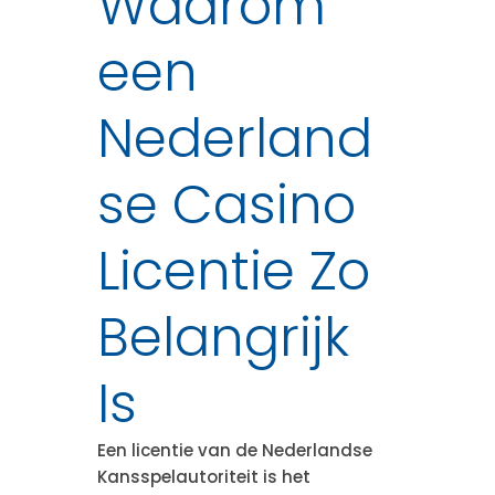
Waarom
een
Nederland
se Casino
Licentie Zo
Belangrijk
Is
Een licentie van de Nederlandse
Kansspelautoriteit is het