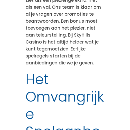
ziet als een plezierige extra, niet
als een val. Ons team is klaar om
al je vragen over promoties te
beantwoorden. Een bonus moet
toevoegen aan het plezier, niet
aan teleurstelling. Bij SkyHills
Casino is het altijd helder wat je
kunt tegemoetzien. Eerlijke
spelregels starten bij de
aanbiedingen die we je geven.
Het
Omvangrijk
e