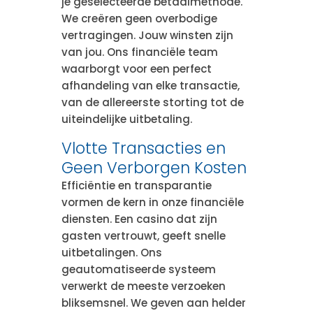
je geselecteerde betaalmethode.
We creëren geen overbodige
vertragingen. Jouw winsten zijn
van jou. Ons financiële team
waarborgt voor een perfect
afhandeling van elke transactie,
van de allereerste storting tot de
uiteindelijke uitbetaling.
Vlotte Transacties en
Geen Verborgen Kosten
Efficiëntie en transparantie
vormen de kern in onze financiële
diensten. Een casino dat zijn
gasten vertrouwt, geeft snelle
uitbetalingen. Ons
geautomatiseerde systeem
verwerkt de meeste verzoeken
bliksemsnel. We geven aan helder