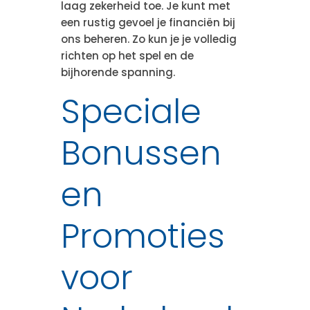
laag zekerheid toe. Je kunt met
een rustig gevoel je financiën bij
ons beheren. Zo kun je je volledig
richten op het spel en de
bijhorende spanning.
Speciale
Bonussen
en
Promoties
voor