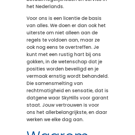
het Nederlands.
Voor ons is een licentie de basis
van alles. We doen er dan ook het
uiterste om niet alleen aan de
regels te voldoen aan, maar ze
ook nog eens te overtreffen. Je
kunt met een rustig hart bij ons
gokken, in de wetenschap dat je
posities worden beveiligd en je
vermaak ernstig wordt behandeld.
Die samensmelting van
rechtmatigheid en sensatie, dat is
datgene waar SkyHills voor garant
staat. Jouw vertrouwen is voor
ons het allerbelangrijkste, en daar
werken we elke dag aan.