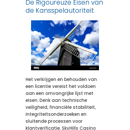
De Rigoureuze Eisen van
de Kansspelautoriteit
Het verkrijgen en behouden van
een licentie vereist het voldoen
aan een omvangrijke lijst met
eisen. Denk aan technische
veiligheid, financiële stabiliteit,
integriteitsonderzoeken en
sluitende processen voor
klantverificatie. SkyHills Casino