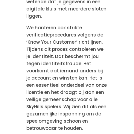
wetende dat je gegevens in een
digitale kluis met meerdere sloten
liggen.
We hanteren ook strikte
verificatieprocedures volgens de
‘Know Your Customer’ richtlijnen.
Tijdens dit proces controleren we
je identiteit. Dat beschermt jou
tegen identiteitsfraude. Het
voorkomt dat iemand anders bij
je account en winsten kan. Het is
een essentieel onderdeel van onze
licentie en het draagt bij aan een
veilige gemeenschap voor alle
SkyHills spelers. Wij zien dit als een
gezamenlijke inspanning om de
speelomgeving schoon en
betrouwbaar te houden.