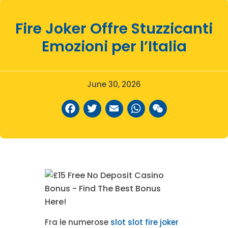
Fire Joker Offre Stuzzicanti
Emozioni per l’Italia
June 30, 2026
Facebook
Twitter
Email
WhatsAp
WeCha
Fra le numerose
slot slot fire joker