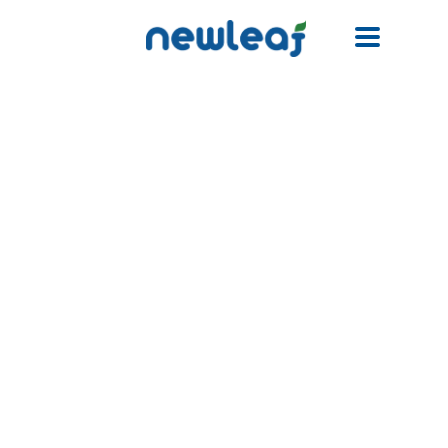
Facebook
Twitter
Email
WhatsApp
WeChat