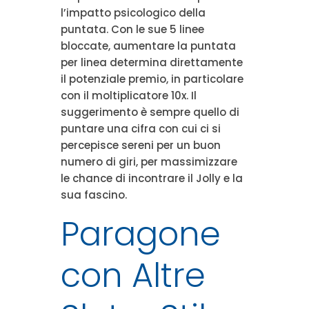
l’impatto psicologico della
puntata. Con le sue 5 linee
bloccate, aumentare la puntata
per linea determina direttamente
il potenziale premio, in particolare
con il moltiplicatore 10x. Il
suggerimento è sempre quello di
puntare una cifra con cui ci si
percepisce sereni per un buon
numero di giri, per massimizzare
le chance di incontrare il Jolly e la
sua fascino.
Paragone
con Altre