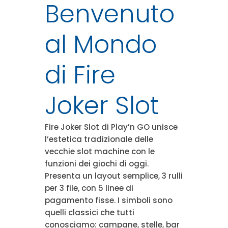
Benvenuto
al Mondo
di Fire
Joker Slot
Fire Joker Slot di Play’n GO unisce
l’estetica tradizionale delle
vecchie slot machine con le
funzioni dei giochi di oggi.
Presenta un layout semplice, 3 rulli
per 3 file, con 5 linee di
pagamento fisse. I simboli sono
quelli classici che tutti
conosciamo: campane, stelle, bar