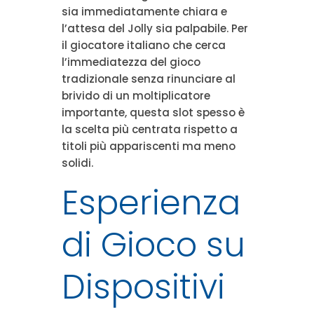
sia immediatamente chiara e
l’attesa del Jolly sia palpabile. Per
il giocatore italiano che cerca
l’immediatezza del gioco
tradizionale senza rinunciare al
brivido di un moltiplicatore
importante, questa slot spesso è
la scelta più centrata rispetto a
titoli più appariscenti ma meno
solidi.
Esperienza
di Gioco su
Dispositivi