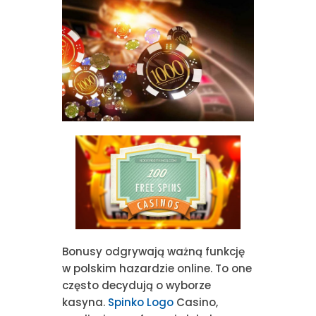
Bonusy odgrywają ważną funkcję
w polskim hazardzie online. To one
często decydują o wyborze
kasyna.
Spinko Logo
Casino,