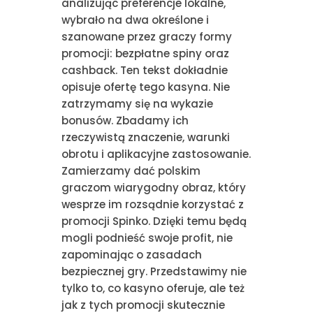
analizując preferencje lokalne,
wybrało na dwa określone i
szanowane przez graczy formy
promocji: bezpłatne spiny oraz
cashback. Ten tekst dokładnie
opisuje ofertę tego kasyna. Nie
zatrzymamy się na wykazie
bonusów. Zbadamy ich
rzeczywistą znaczenie, warunki
obrotu i aplikacyjne zastosowanie.
Zamierzamy dać polskim
graczom wiarygodny obraz, który
wesprze im rozsądnie korzystać z
promocji Spinko. Dzięki temu będą
mogli podnieść swoje profit, nie
zapominając o zasadach
bezpiecznej gry. Przedstawimy nie
tylko to, co kasyno oferuje, ale też
jak z tych promocji skutecznie