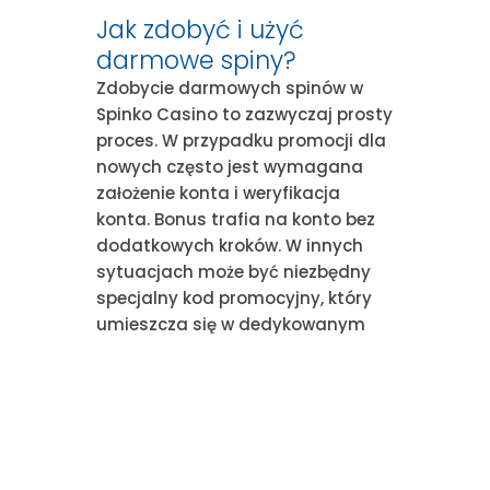
Jak zdobyć i użyć
darmowe spiny?
Zdobycie darmowych spinów w
Spinko Casino to zazwyczaj prosty
proces. W przypadku promocji dla
nowych często jest wymagana
założenie konta i weryfikacja
konta. Bonus trafia na konto bez
dodatkowych kroków. W innych
sytuacjach może być niezbędny
specjalny kod promocyjny, który
umieszcza się w dedykowanym
polu. Czasem promocję
uruchamia się przez naciśnięcie w
link z biuletynu. Po aktywacji spiny
są dostępne na wskazanym
automacie lub w puli „darmowych
spinów” w sekcji tej gry. Następnie