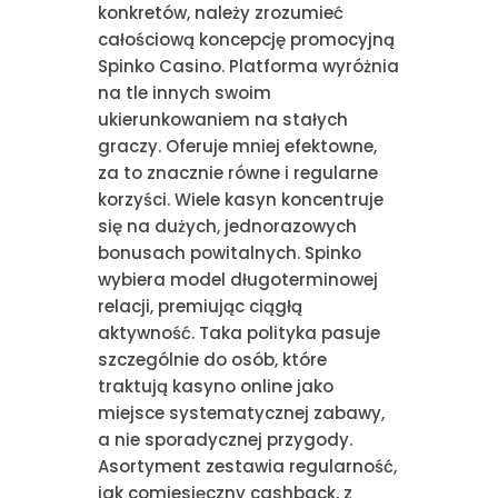
konkretów, należy zrozumieć
całościową koncepcję promocyjną
Spinko Casino. Platforma wyróżnia
na tle innych swoim
ukierunkowaniem na stałych
graczy. Oferuje mniej efektowne,
za to znacznie równe i regularne
korzyści. Wiele kasyn koncentruje
się na dużych, jednorazowych
bonusach powitalnych. Spinko
wybiera model długoterminowej
relacji, premiując ciągłą
aktywność. Taka polityka pasuje
szczególnie do osób, które
traktują kasyno online jako
miejsce systematycznej zabawy,
a nie sporadycznej przygody.
Asortyment zestawia regularność,
jak comiesięczny cashback, z