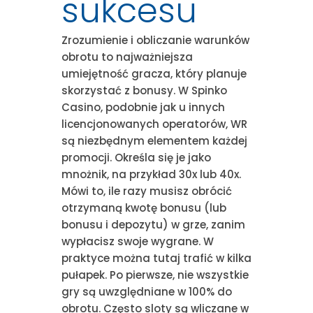
sukcesu
Zrozumienie i obliczanie warunków
obrotu to najważniejsza
umiejętność gracza, który planuje
skorzystać z bonusy. W Spinko
Casino, podobnie jak u innych
licencjonowanych operatorów, WR
są niezbędnym elementem każdej
promocji. Określa się je jako
mnożnik, na przykład 30x lub 40x.
Mówi to, ile razy musisz obrócić
otrzymaną kwotę bonusu (lub
bonusu i depozytu) w grze, zanim
wypłacisz swoje wygrane. W
praktyce można tutaj trafić w kilka
pułapek. Po pierwsze, nie wszystkie
gry są uwzględniane w 100% do
obrotu. Często sloty są wliczane w