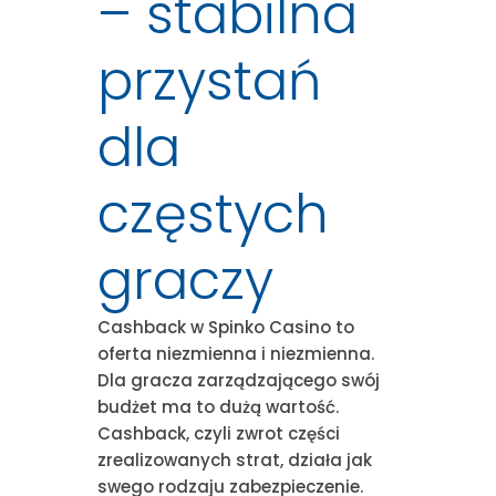
– stabilna
przystań
dla
częstych
graczy
Cashback w Spinko Casino to
oferta niezmienna i niezmienna.
Dla gracza zarządzającego swój
budżet ma to dużą wartość.
Cashback, czyli zwrot części
zrealizowanych strat, działa jak
swego rodzaju zabezpieczenie.