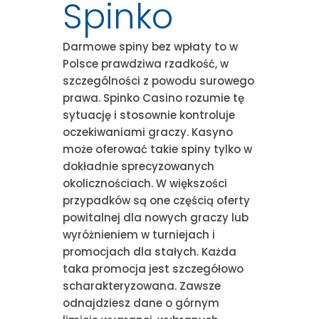
Spinko
Darmowe spiny bez wpłaty to w
Polsce prawdziwa rzadkość, w
szczególności z powodu surowego
prawa. Spinko Casino rozumie tę
sytuację i stosownie kontroluje
oczekiwaniami graczy. Kasyno
może oferować takie spiny tylko w
dokładnie sprecyzowanych
okolicznościach. W większości
przypadków są one częścią oferty
powitalnej dla nowych graczy lub
wyróżnieniem w turniejach i
promocjach dla stałych. Każda
taka promocja jest szczegółowo
scharakteryzowana. Zawsze
odnajdziesz dane o górnym