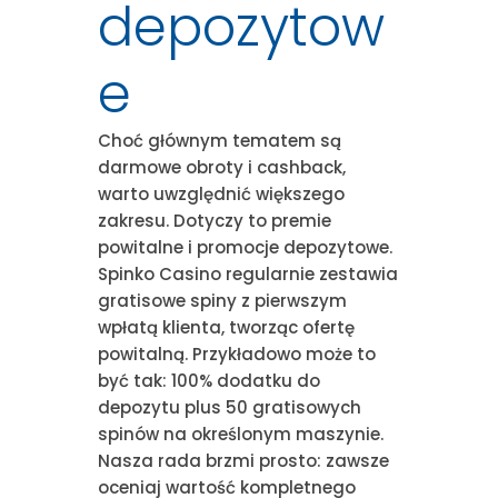
depozytow
e
Choć głównym tematem są
darmowe obroty i cashback,
warto uwzględnić większego
zakresu. Dotyczy to premie
powitalne i promocje depozytowe.
Spinko Casino regularnie zestawia
gratisowe spiny z pierwszym
wpłatą klienta, tworząc ofertę
powitalną. Przykładowo może to
być tak: 100% dodatku do
depozytu plus 50 gratisowych
spinów na określonym maszynie.
Nasza rada brzmi prosto: zawsze
oceniaj wartość kompletnego