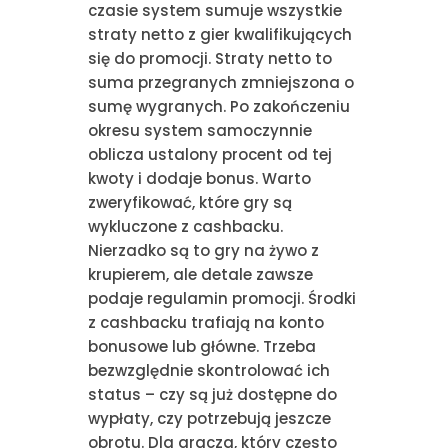
czasie system sumuje wszystkie
straty netto z gier kwalifikujących
się do promocji. Straty netto to
suma przegranych zmniejszona o
sumę wygranych. Po zakończeniu
okresu system samoczynnie
oblicza ustalony procent od tej
kwoty i dodaje bonus. Warto
zweryfikować, które gry są
wykluczone z cashbacku.
Nierzadko są to gry na żywo z
krupierem, ale detale zawsze
podaje regulamin promocji. Środki
z cashbacku trafiają na konto
bonusowe lub główne. Trzeba
bezwzględnie skontrolować ich
status – czy są już dostępne do
wypłaty, czy potrzebują jeszcze
obrotu. Dla gracza, który często