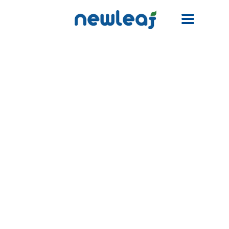
Facebook
Twitter
Email
WhatsApp
WeChat