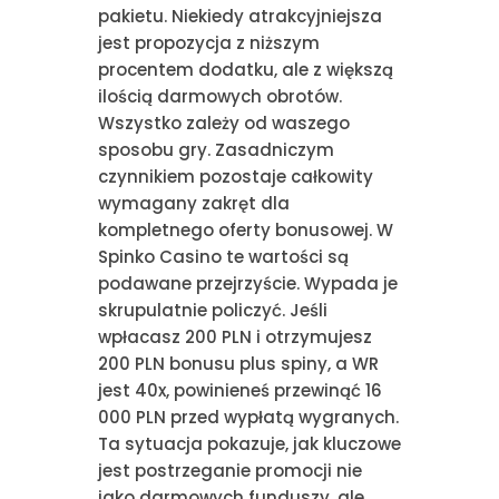
pakietu. Niekiedy atrakcyjniejsza
jest propozycja z niższym
procentem dodatku, ale z większą
ilością darmowych obrotów.
Wszystko zależy od waszego
sposobu gry. Zasadniczym
czynnikiem pozostaje całkowity
wymagany zakręt dla
kompletnego oferty bonusowej. W
Spinko Casino te wartości są
podawane przejrzyście. Wypada je
skrupulatnie policzyć. Jeśli
wpłacasz 200 PLN i otrzymujesz
200 PLN bonusu plus spiny, a WR
jest 40x, powinieneś przewinąć 16
000 PLN przed wypłatą wygranych.
Ta sytuacja pokazuje, jak kluczowe
jest postrzeganie promocji nie
jako darmowych funduszy, ale