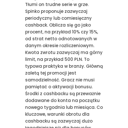
Tłumi on trudne serie w grze.
Spinko proponuje zazwyczaj
periodyczny lub comiesięczny
cashback. Oblicza się go jako
procent, na przykład 10% czy 15%,
od strat netto odnotowanych w
danym okresie rozliczeniowym.
Kwota zwrotu zazwyczaj ma górny
limit, na przykład 500 PLN. To
typowa praktyka w branży. Główną
zaletą tej promocji jest
samodzielność. Gracz nie musi
pamiętać o aktywacji bonusu.
Środki z cashbacku są przeważnie
dodawane do konta na początku
nowego tygodnia lub miesiąca. Co
kluczowe, warunki obrotu dla
cashbacku są zazwyczaj dużo
łagodniejsze niż dla bonusów