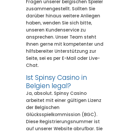
Fragen unserer belgischen Spieler
zusammengestellt. Sollten Sie
darüber hinaus weitere Anliegen
haben, wenden Sie sich bitte,
unseren Kundenservice zu
ansprechen. Unser Team steht
Ihnen gerne mit kompetenter und
hilfsbereiter Unterstützung zur
Seite, sei es per E-Mail oder Live-
Chat.
Ist Spinsy Casino in
Belgien legal?
Ja, absolut. Spinsy Casino
arbeitet mit einer gültigen Lizenz
der Belgischen
Glücksspielkommission (BGC).
Diese Registrierungsnummer ist
auf unserer Website abrufbar. Sie