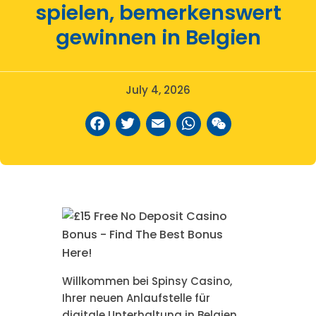
spielen, bemerkenswert
gewinnen in Belgien
July 4, 2026
Facebook
Twitter
Email
WhatsAp
WeCha
Willkommen bei Spinsy Casino,
Ihrer neuen Anlaufstelle für
digitale Unterhaltung in Belgien