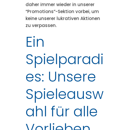
daher immer wieder in unserer
“Promotions”-Sektion vorbei, um
keine unserer lukrativen Aktionen
zu verpassen.
Ein
Spielparadi
es: Unsere
Spieleausw
ahl für alle
Vorlieben