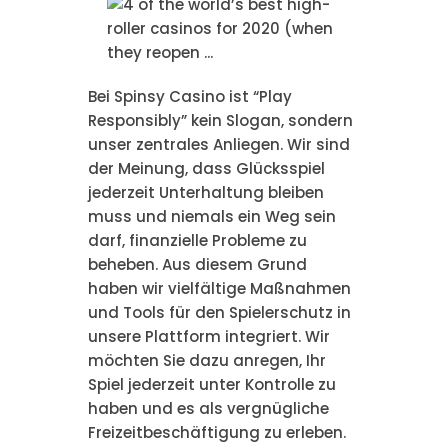
Bei Spinsy Casino ist “Play
Responsibly” kein Slogan, sondern
unser zentrales Anliegen. Wir sind
der Meinung, dass Glücksspiel
jederzeit Unterhaltung bleiben
muss und niemals ein Weg sein
darf, finanzielle Probleme zu
beheben. Aus diesem Grund
haben wir vielfältige Maßnahmen
und Tools für den Spielerschutz in
unsere Plattform integriert. Wir
möchten Sie dazu anregen, Ihr
Spiel jederzeit unter Kontrolle zu
haben und es als vergnügliche
Freizeitbeschäftigung zu erleben.