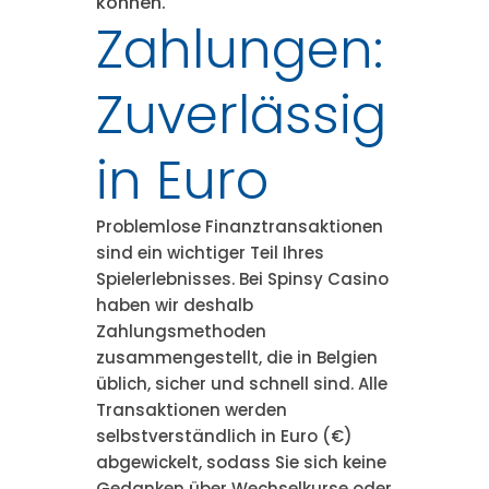
können.
Zahlungen:
Zuverlässig
in Euro
Problemlose Finanztransaktionen
sind ein wichtiger Teil Ihres
Spielerlebnisses. Bei Spinsy Casino
haben wir deshalb
Zahlungsmethoden
zusammengestellt, die in Belgien
üblich, sicher und schnell sind. Alle
Transaktionen werden
selbstverständlich in Euro (€)
abgewickelt, sodass Sie sich keine
Gedanken über Wechselkurse oder