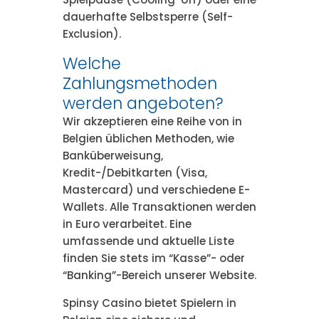
dauerhafte Selbstsperre (Self-
Exclusion).
Welche
Zahlungsmethoden
werden angeboten?
Wir akzeptieren eine Reihe von in
Belgien üblichen Methoden, wie
Banküberweisung,
Kredit-/Debitkarten (Visa,
Mastercard) und verschiedene E-
Wallets. Alle Transaktionen werden
in Euro verarbeitet. Eine
umfassende und aktuelle Liste
finden Sie stets im “Kasse”- oder
“Banking”-Bereich unserer Website.
Spinsy Casino bietet Spielern in