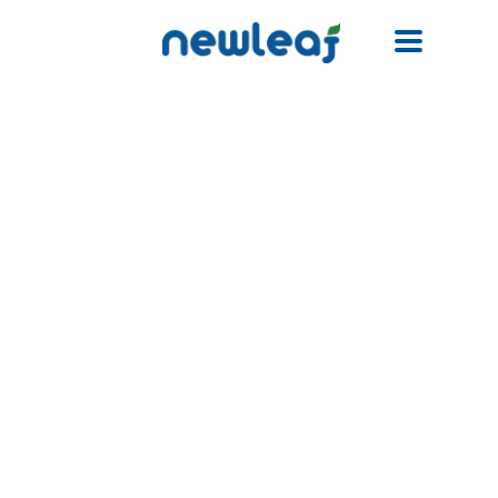
Facebook
Twitter
Email
WhatsApp
WeChat