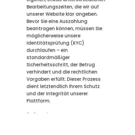
Bearbeitungszeiten, die wir auf
unserer Website klar angeben.
Bevor Sie eine Auszahlung
beantragen können, müssen Sie
möglicherweise unsere
Identitätsprüfung (KYC)
durchlaufen – ein
standardmäßiger
Sicherheitsschritt, der Betrug
verhindert und die rechtlichen
Vorgaben erfüllt. Dieser Prozess
dient letztendlich Ihrem Schutz
und der Integrität unserer
Plattform.
Unterwegs