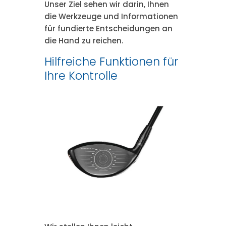
Unser Ziel sehen wir darin, Ihnen
die Werkzeuge und Informationen
für fundierte Entscheidungen an
die Hand zu reichen.
Hilfreiche Funktionen für
Ihre Kontrolle