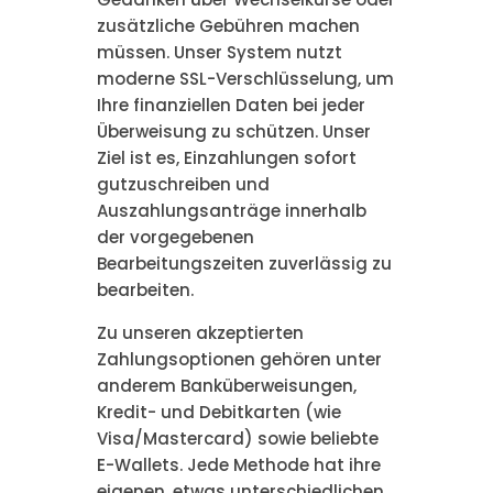
zusätzliche Gebühren machen
müssen. Unser System nutzt
moderne SSL-Verschlüsselung, um
Ihre finanziellen Daten bei jeder
Überweisung zu schützen. Unser
Ziel ist es, Einzahlungen sofort
gutzuschreiben und
Auszahlungsanträge innerhalb
der vorgegebenen
Bearbeitungszeiten zuverlässig zu
bearbeiten.
Zu unseren akzeptierten
Zahlungsoptionen gehören unter
anderem Banküberweisungen,
Kredit- und Debitkarten (wie
Visa/Mastercard) sowie beliebte
E-Wallets. Jede Methode hat ihre
eigenen, etwas unterschiedlichen