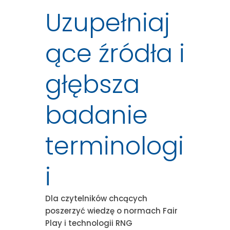
Uzupełniaj
ące źródła i
głębsza
badanie
terminologi
i
Dla czytelników chcących
poszerzyć wiedzę o normach Fair
Play i technologii RNG