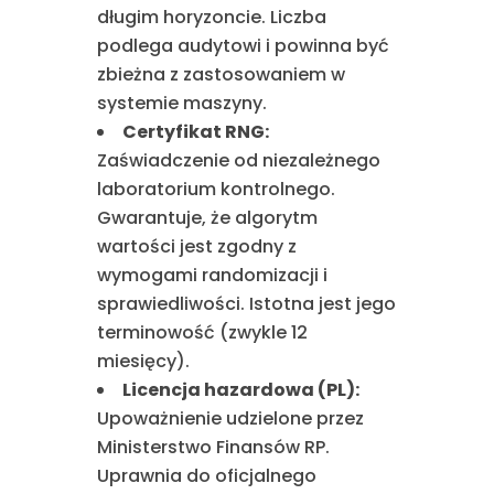
długim horyzoncie. Liczba
podlega audytowi i powinna być
zbieżna z zastosowaniem w
systemie maszyny.
Certyfikat RNG:
Zaświadczenie od niezależnego
laboratorium kontrolnego.
Gwarantuje, że algorytm
wartości jest zgodny z
wymogami randomizacji i
sprawiedliwości. Istotna jest jego
terminowość (zwykle 12
miesięcy).
Licencja hazardowa (PL):
Upoważnienie udzielone przez
Ministerstwo Finansów RP.
Uprawnia do oficjalnego