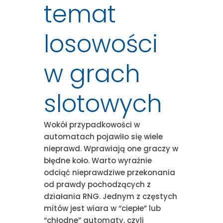
temat
losowości
w grach
slotowych
Wokół przypadkowości w
automatach pojawiło się wiele
nieprawd. Wprawiają one graczy w
błędne koło. Warto wyraźnie
odciąć nieprawdziwe przekonania
od prawdy pochodzących z
działania RNG. Jednym z częstych
mitów jest wiara w “ciepłe” lub
“chłodne” automaty, czyli