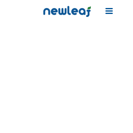
Facebook
Twitter
Email
WhatsApp
WeChat