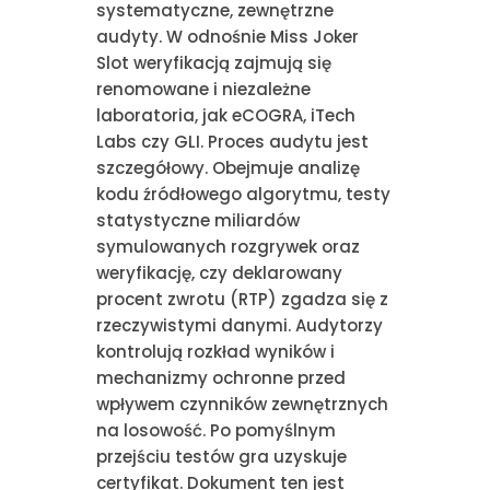
systematyczne, zewnętrzne
audyty. W odnośnie Miss Joker
Slot weryfikacją zajmują się
renomowane i niezależne
laboratoria, jak eCOGRA, iTech
Labs czy GLI. Proces audytu jest
szczegółowy. Obejmuje analizę
kodu źródłowego algorytmu, testy
statystyczne miliardów
symulowanych rozgrywek oraz
weryfikację, czy deklarowany
procent zwrotu (RTP) zgadza się z
rzeczywistymi danymi. Audytorzy
kontrolują rozkład wyników i
mechanizmy ochronne przed
wpływem czynników zewnętrznych
na losowość. Po pomyślnym
przejściu testów gra uzyskuje
certyfikat. Dokument ten jest