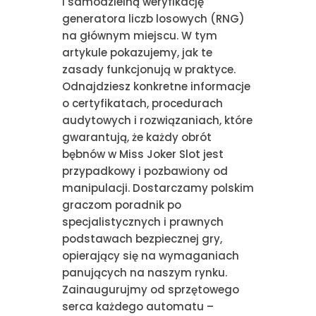
i samodzielną weryfikację
generatora liczb losowych (RNG)
na głównym miejscu. W tym
artykule pokazujemy, jak te
zasady funkcjonują w praktyce.
Odnajdziesz konkretne informacje
o certyfikatach, procedurach
audytowych i rozwiązaniach, które
gwarantują, że każdy obrót
bębnów w Miss Joker Slot jest
przypadkowy i pozbawiony od
manipulacji. Dostarczamy polskim
graczom poradnik po
specjalistycznych i prawnych
podstawach bezpiecznej gry,
opierający się na wymaganiach
panujących na naszym rynku.
Zainaugurujmy od sprzętowego
serca każdego automatu –