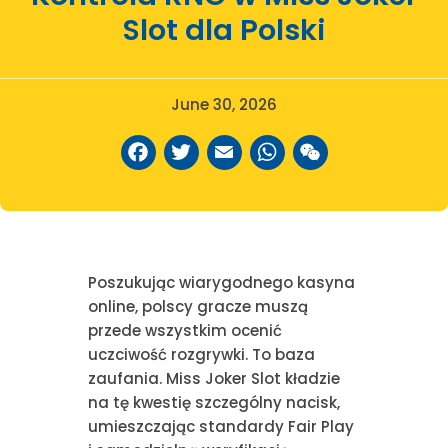
Slot dla Polski
June 30, 2026
Facebook
Twitter
Email
WhatsAp
WeCha
Poszukując wiarygodnego kasyna
online, polscy gracze muszą
przede wszystkim ocenić
uczciwość rozgrywki. To baza
zaufania. Miss Joker Slot kładzie
na tę kwestię szczególny nacisk,
umieszczając standardy Fair Play