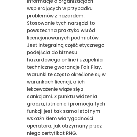
informacje o organizacjach
wspierających w przypadku
problemów z hazardem.
Stosowanie tych narzędzi to
powszechna praktyka wśród
licencjonowanych podmiotów.
Jest integralną część etycznego
podejścia do biznesu
hazardowego online i uzupełnia
techniczne gwarancje Fair Play.
Warunki te często określone są w
warunkach licencji, a ich
lekceważenie wiąże się z
sankcjami. Z punktu widzenia
gracza, istnienie i promocja tych
funkcji jest tak samo istotnym
wskaźnikiem wiarygodności
operatora, jak otrzymany przez
niego certyfikat RNG.