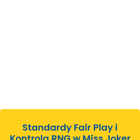
Standardy Fair Play i
Kontrola RNG w Miss Joker