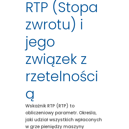
RTP (Stopa
zwrotu) i
jego
związek z
rzetelności
ą
Wskaźnik RTP (RTP) to
obliczeniowy parametr. Określa,
jaki udział wszystkich wpłaconych
w grze pieniędzy maszyny