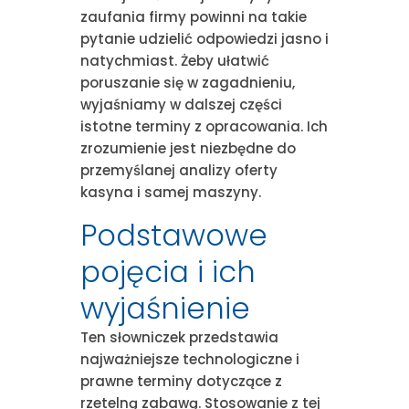
zaufania firmy powinni na takie
pytanie udzielić odpowiedzi jasno i
natychmiast. Żeby ułatwić
poruszanie się w zagadnieniu,
wyjaśniamy w dalszej części
istotne terminy z opracowania. Ich
zrozumienie jest niezbędne do
przemyślanej analizy oferty
kasyna i samej maszyny.
Podstawowe
pojęcia i ich
wyjaśnienie
Ten słowniczek przedstawia
najważniejsze technologiczne i
prawne terminy dotyczące z
rzetelną zabawą. Stosowanie z tej