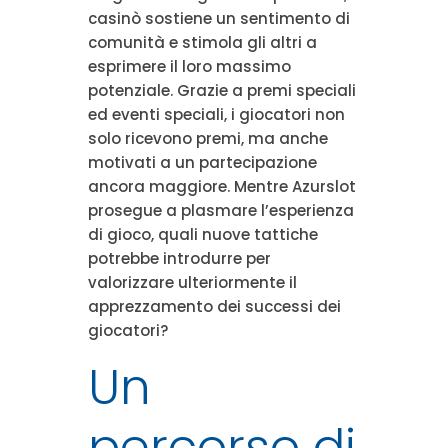
casinò sostiene un sentimento di
comunità e stimola gli altri a
esprimere il loro massimo
potenziale. Grazie a premi speciali
ed eventi speciali, i giocatori non
solo ricevono premi, ma anche
motivati a un partecipazione
ancora maggiore. Mentre Azurslot
prosegue a plasmare l’esperienza
di gioco, quali nuove tattiche
potrebbe introdurre per
valorizzare ulteriormente il
apprezzamento dei successi dei
giocatori?
Un
percorso di