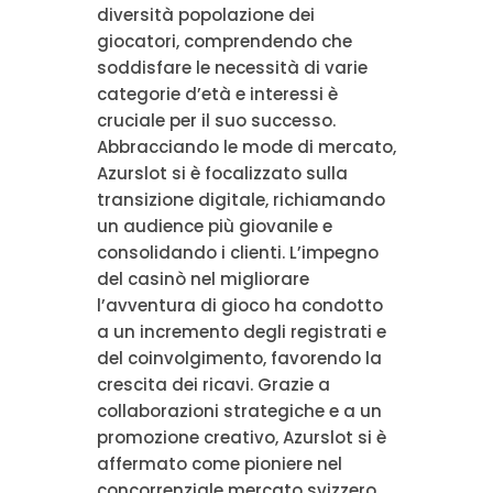
diversità popolazione dei
giocatori, comprendendo che
soddisfare le necessità di varie
categorie d’età e interessi è
cruciale per il suo successo.
Abbracciando le mode di mercato,
Azurslot si è focalizzato sulla
transizione digitale, richiamando
un audience più giovanile e
consolidando i clienti. L’impegno
del casinò nel migliorare
l’avventura di gioco ha condotto
a un incremento degli registrati e
del coinvolgimento, favorendo la
crescita dei ricavi. Grazie a
collaborazioni strategiche e a un
promozione creativo, Azurslot si è
affermato come pioniere nel
concorrenziale mercato svizzero.