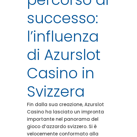
successo:
l’influenza
di Azurslot
Casino in
Svizzera
Fin dalla sua creazione, Azurslot
Casino ha lasciato un impronta
importante nel panorama del
gioco d’azzardo svizzero. Si è
velocemente conformato alla