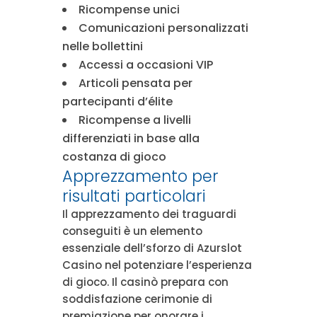
Ricompense unici
Comunicazioni personalizzati
nelle bollettini
Accessi a occasioni VIP
Articoli pensata per
partecipanti d’élite
Ricompense a livelli
differenziati in base alla
costanza di gioco
Apprezzamento per
risultati particolari
Il apprezzamento dei traguardi
conseguiti è un elemento
essenziale dell’sforzo di Azurslot
Casino nel potenziare l’esperienza
di gioco. Il casinò prepara con
soddisfazione cerimonie di
premiazione per onorare i