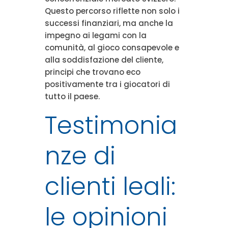
Questo percorso riflette non solo i
successi finanziari, ma anche la
impegno ai legami con la
comunità, al gioco consapevole e
alla soddisfazione del cliente,
principi che trovano eco
positivamente tra i giocatori di
tutto il paese.
Testimonia
nze di
clienti leali:
le opinioni