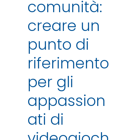
comunità:
creare un
punto di
riferimento
per gli
appassion
ati di
videogioch