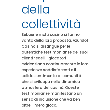
della
collettività
Sebbene molti casinò si fanno
vanto della loro proposta, Azurslot
Casino si distingue per le
autentiche testimonianze dei suoi
clienti fedeli. I giocatori
evidenziano continuamente le loro
esperienze soddisfacenti e il
solido sentimento di comunità
che si sviluppa nella dinamica
atmosfera del casinò. Queste
testimonianze manifestano un
senso di inclusione che va ben
oltre il mero gioco.