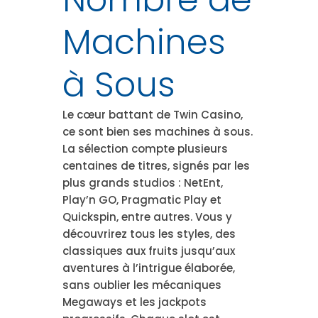
Machines
à Sous
Le cœur battant de Twin Casino,
ce sont bien ses machines à sous.
La sélection compte plusieurs
centaines de titres, signés par les
plus grands studios : NetEnt,
Play’n GO, Pragmatic Play et
Quickspin, entre autres. Vous y
découvrirez tous les styles, des
classiques aux fruits jusqu’aux
aventures à l’intrigue élaborée,
sans oublier les mécaniques
Megaways et les jackpots