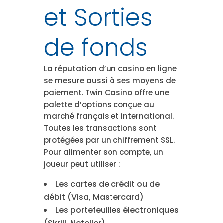
et Sorties
de fonds
La réputation d’un casino en ligne
se mesure aussi à ses moyens de
paiement. Twin Casino offre une
palette d’options conçue au
marché français et international.
Toutes les transactions sont
protégées par un chiffrement SSL.
Pour alimenter son compte, un
joueur peut utiliser :
Les cartes de crédit ou de
débit (Visa, Mastercard)
Les portefeuilles électroniques
(Skrill, Neteller)