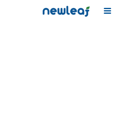
Facebook
Twitter
Email
WhatsApp
WeChat