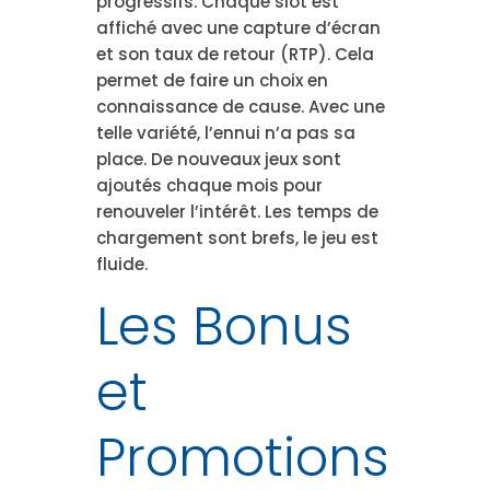
progressifs. Chaque slot est
affiché avec une capture d’écran
et son taux de retour (RTP). Cela
permet de faire un choix en
connaissance de cause. Avec une
telle variété, l’ennui n’a pas sa
place. De nouveaux jeux sont
ajoutés chaque mois pour
renouveler l’intérêt. Les temps de
chargement sont brefs, le jeu est
fluide.
Les Bonus
et
Promotions