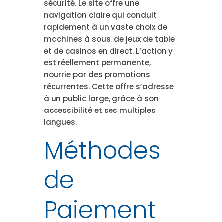
sécurité. Le site offre une
navigation claire qui conduit
rapidement à un vaste choix de
machines à sous, de jeux de table
et de casinos en direct. L’action y
est réellement permanente,
nourrie par des promotions
récurrentes. Cette offre s’adresse
à un public large, grâce à son
accessibilité et ses multiples
langues.
Méthodes
de
Paiement