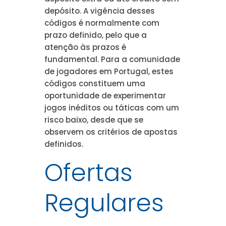
depósito. A vigência desses
códigos é normalmente com
prazo definido, pelo que a
atenção às prazos é
fundamental. Para a comunidade
de jogadores em Portugal, estes
códigos constituem uma
oportunidade de experimentar
jogos inéditos ou táticas com um
risco baixo, desde que se
observem os critérios de apostas
definidos.
Ofertas
Regulares