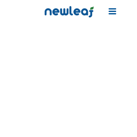
Facebook
Twitter
Email
WhatsApp
WeChat