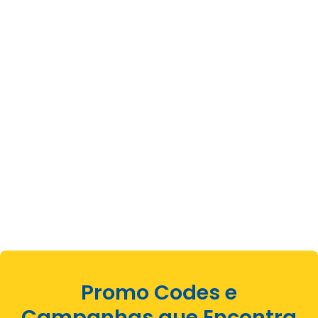
Promo Codes e
Campanhas que Encontra