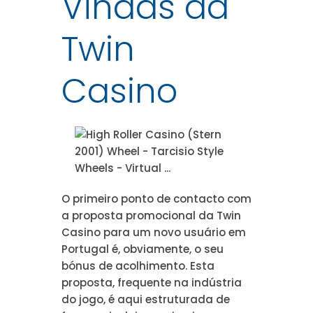
Vindas da
Twin
Casino
O primeiro ponto de contacto com
a proposta promocional da Twin
Casino para um novo usuário em
Portugal é, obviamente, o seu
bónus de acolhimento. Esta
proposta, frequente na indústria
do jogo, é aqui estruturada de