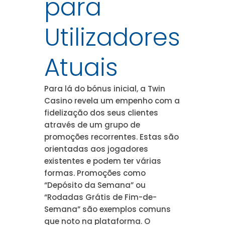
para
Utilizadores
Atuais
Para lá do bónus inicial, a Twin
Casino revela um empenho com a
fidelização dos seus clientes
através de um grupo de
promoções recorrentes. Estas são
orientadas aos jogadores
existentes e podem ter várias
formas. Promoções como
“Depósito da Semana” ou
“Rodadas Grátis de Fim-de-
Semana” são exemplos comuns
que noto na plataforma. O