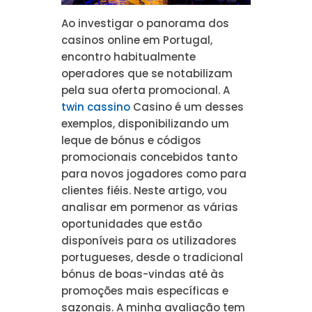
Ao investigar o panorama dos
casinos online em Portugal,
encontro habitualmente
operadores que se notabilizam
pela sua oferta promocional. A
twin cassino
Casino é um desses
exemplos, disponibilizando um
leque de bónus e códigos
promocionais concebidos tanto
para novos jogadores como para
clientes fiéis. Neste artigo, vou
analisar em pormenor as várias
oportunidades que estão
disponíveis para os utilizadores
portugueses, desde o tradicional
bónus de boas-vindas até às
promoções mais específicas e
sazonais. A minha avaliação tem