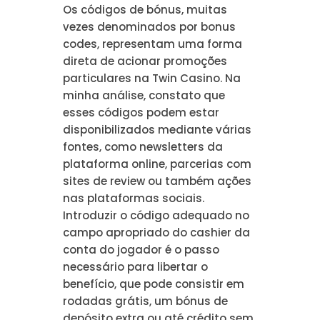
Os códigos de bónus, muitas
vezes denominados por bonus
codes, representam uma forma
direta de acionar promoções
particulares na Twin Casino. Na
minha análise, constato que
esses códigos podem estar
disponibilizados mediante várias
fontes, como newsletters da
plataforma online, parcerias com
sites de review ou também ações
nas plataformas sociais.
Introduzir o código adequado no
campo apropriado do cashier da
conta do jogador é o passo
necessário para libertar o
benefício, que pode consistir em
rodadas grátis, um bónus de
depósito extra ou até crédito sem