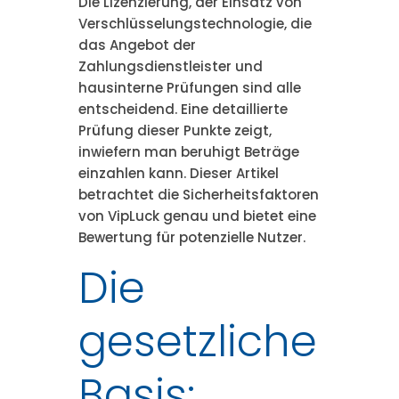
Die Lizenzierung, der Einsatz von
Verschlüsselungstechnologie, die
das Angebot der
Zahlungsdienstleister und
hausinterne Prüfungen sind alle
entscheidend. Eine detaillierte
Prüfung dieser Punkte zeigt,
inwiefern man beruhigt Beträge
einzahlen kann. Dieser Artikel
betrachtet die Sicherheitsfaktoren
von VipLuck genau und bietet eine
Bewertung für potenzielle Nutzer.
Die
gesetzliche
Basis: