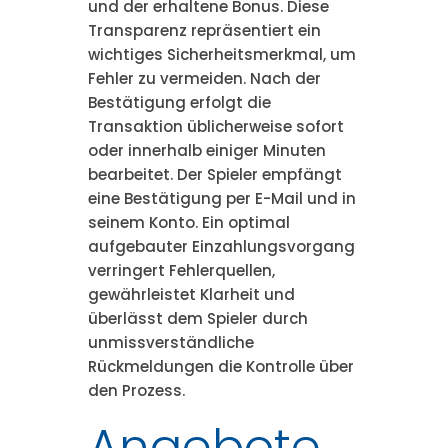
und der erhaltene Bonus. Diese
Transparenz repräsentiert ein
wichtiges Sicherheitsmerkmal, um
Fehler zu vermeiden. Nach der
Bestätigung erfolgt die
Transaktion üblicherweise sofort
oder innerhalb einiger Minuten
bearbeitet. Der Spieler empfängt
eine Bestätigung per E-Mail und in
seinem Konto. Ein optimal
aufgebauter Einzahlungsvorgang
verringert Fehlerquellen,
gewährleistet Klarheit und
überlässt dem Spieler durch
unmissverständliche
Rückmeldungen die Kontrolle über
den Prozess.
Angebote