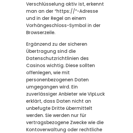
Verschlüsselung aktiv ist, erkennt
man an der “https://”-Adresse
und in der Regel an einem
Vorhängeschloss-Symbol in der
Browserzeile.
Ergänzend zu der sicheren
Übertragung sind die
Datenschutzrichtlinien des
Casinos wichtig. Diese sollten
offenlegen, wie mit
personenbezogenen Daten
umgegangen wird. Ein
zuverlässiger Anbieter wie VipLuck
erklärt, dass Daten nicht an
unbefugte Dritte übermittelt
werden. Sie werden nur für
vertragsbezogene Zwecke wie die
Kontoverwaltung oder rechtliche