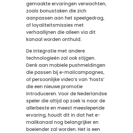
gemaakte ervaringen verwachten,
zoals bonustaken die zich
aanpassen aan het speelgedrag,
of loyaliteitsmissies met
verhaallijnen die alleen via dit
kanaal worden onthuld.
De integratie met andere
technologieën zal ook stijgen.
Denk aan mobiele pushmeldingen
die passen bij e-mailcampagnes,
of persoonlijke video’s van ‘hosts’
die een nieuwe promotie
introduceren. Voor de Nederlandse
speler die altijd op zoek is naar de
allerbeste en meest meeslepende
ervaring, houdt dit in dat het e-
mailkanaal nog belangrijker en
boeiender zal worden. Het is een