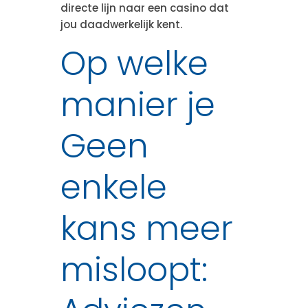
directe lijn naar een casino dat
jou daadwerkelijk kent.
Op welke
manier je
Geen
enkele
kans meer
misloopt: