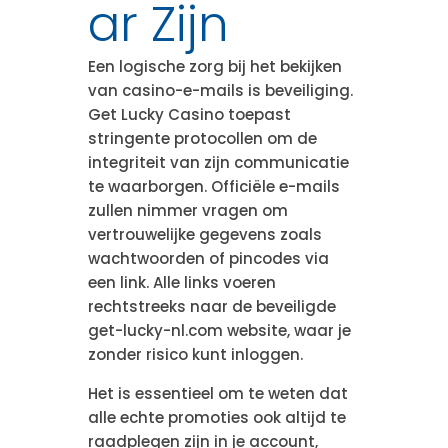
ar Zijn
Een logische zorg bij het bekijken
van casino-e-mails is beveiliging.
Get Lucky Casino toepast
stringente protocollen om de
integriteit van zijn communicatie
te waarborgen. Officiële e-mails
zullen nimmer vragen om
vertrouwelijke gegevens zoals
wachtwoorden of pincodes via
een link. Alle links voeren
rechtstreeks naar de beveiligde
get-lucky-nl.com website, waar je
zonder risico kunt inloggen.
Het is essentieel om te weten dat
alle echte promoties ook altijd te
raadplegen zijn in je account,