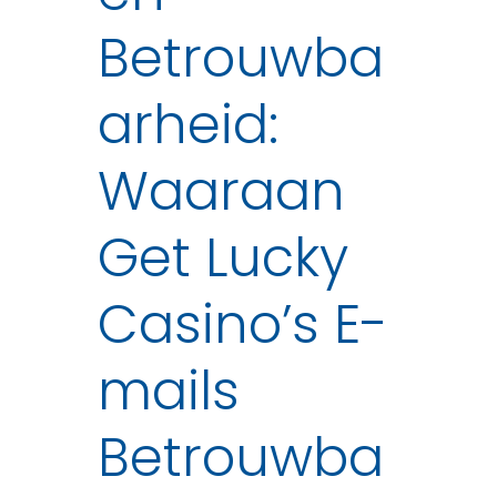
Betrouwba
arheid:
Waaraan
Get Lucky
Casino’s E-
mails
Betrouwba