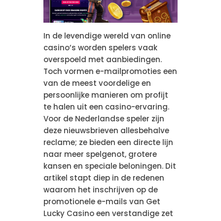
In de levendige wereld van online
casino’s worden spelers vaak
overspoeld met aanbiedingen.
Toch vormen e-mailpromoties een
van de meest voordelige en
persoonlijke manieren om profijt
te halen uit een casino-ervaring.
Voor de Nederlandse speler zijn
deze nieuwsbrieven allesbehalve
reclame; ze bieden een directe lijn
naar meer spelgenot, grotere
kansen en speciale beloningen. Dit
artikel stapt diep in de redenen
waarom het inschrijven op de
promotionele e-mails van Get
Lucky Casino een verstandige zet