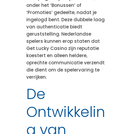
onder het ‘Bonussen’ of
‘Promoties’ gedeelte, nadat je
ingelogd bent. Deze dubbele laag
van authenticatie biedt
geruststelling. Nederlandse
spelers kunnen erop staten dat
Get Lucky Casino zijn reputatie
koestert en alleen heldere,
oprechte communicatie verzendt
die dient om de spelervaring te
verrijken.
De
Ontwikkelin
g van