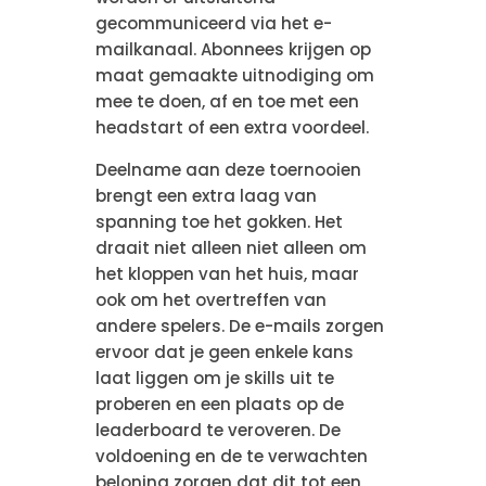
gecommuniceerd via het e-
mailkanaal. Abonnees krijgen op
maat gemaakte uitnodiging om
mee te doen, af en toe met een
headstart of een extra voordeel.
Deelname aan deze toernooien
brengt een extra laag van
spanning toe het gokken. Het
draait niet alleen niet alleen om
het kloppen van het huis, maar
ook om het overtreffen van
andere spelers. De e-mails zorgen
ervoor dat je geen enkele kans
laat liggen om je skills uit te
proberen en een plaats op de
leaderboard te veroveren. De
voldoening en de te verwachten
beloning zorgen dat dit tot een