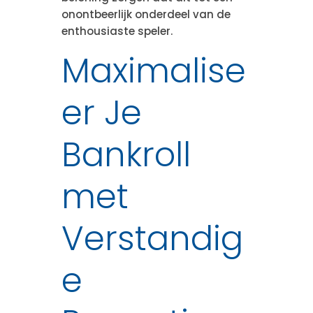
onontbeerlijk onderdeel van de
enthousiaste speler.
Maximalise
er Je
Bankroll
met
Verstandig
e