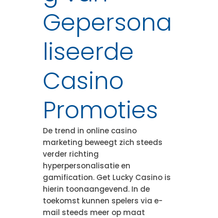
Gepersona
liseerde
Casino
Promoties
De trend in online casino
marketing beweegt zich steeds
verder richting
hyperpersonalisatie en
gamification. Get Lucky Casino is
hierin toonaangevend. In de
toekomst kunnen spelers via e-
mail steeds meer op maat