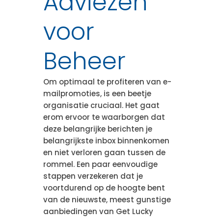
Adviezen
voor
Beheer
Om optimaal te profiteren van e-
mailpromoties, is een beetje
organisatie cruciaal. Het gaat
erom ervoor te waarborgen dat
deze belangrijke berichten je
belangrijkste inbox binnenkomen
en niet verloren gaan tussen de
rommel. Een paar eenvoudige
stappen verzekeren dat je
voortdurend op de hoogte bent
van de nieuwste, meest gunstige
aanbiedingen van Get Lucky