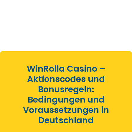
WinRolla Casino –
Aktionscodes und
Bonusregeln:
Bedingungen und
Voraussetzungen in
Deutschland