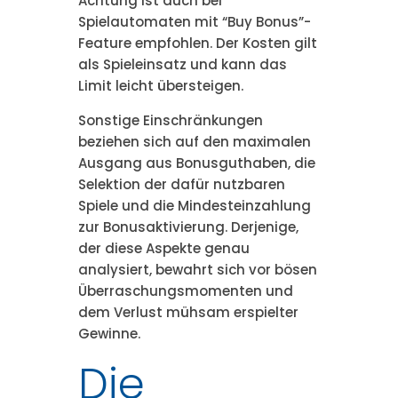
Achtung ist auch bei
Spielautomaten mit “Buy Bonus”-
Feature empfohlen. Der Kosten gilt
als Spieleinsatz und kann das
Limit leicht übersteigen.
Sonstige Einschränkungen
beziehen sich auf den maximalen
Ausgang aus Bonusguthaben, die
Selektion der dafür nutzbaren
Spiele und die Mindesteinzahlung
zur Bonusaktivierung. Derjenige,
der diese Aspekte genau
analysiert, bewahrt sich vor bösen
Überraschungsmomenten und
dem Verlust mühsam erspielter
Gewinne.
Die