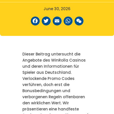
June 30, 2026
Facebook
Twitter
Email
WhatsAp
WeCha
Dieser Beitrag untersucht die
Angebote des WinRolla Casinos
und deren Informationen für
Spieler aus Deutschland.
Verlockende Promo Codes
verführen, doch erst die
Bonusbedingungen und
verborgenen Regeln offenbaren
den wirklichen Wert. Wir
präsentieren eine handfeste