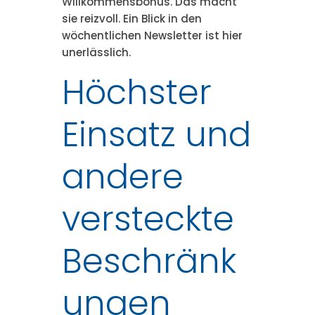
Willkommensbonus. Das macht
sie reizvoll. Ein Blick in den
wöchentlichen Newsletter ist hier
unerlässlich.
Höchster
Einsatz und
andere
versteckte
Beschränk
ungen