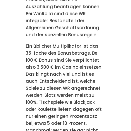
Auszahlung beantragen können.
Bei WinRolla sind diese WR
integraler Bestandteil der
Allgemeinen Geschäftsordnung
und der speziellen Bonusregeln.
Ein üblicher Multiplikator ist das
35-fache des Bonusbetrags. Bei
100 € Bonus sind Sie verpflichtet
also 3.500 € im Casino einsetzen.
Das klingt nach viel und ist es
auch. Entscheidend ist, welche
Spiele zu diesen WR angerechnet
werden. Slots werden meist zu
100%. Tischspiele wie Blackjack
oder Roulette liefern dagegen oft
nur einen geringen Prozentsatz
bei, etwa 5 oder 10 Prozent.
Manchmal werden sie gar nicht