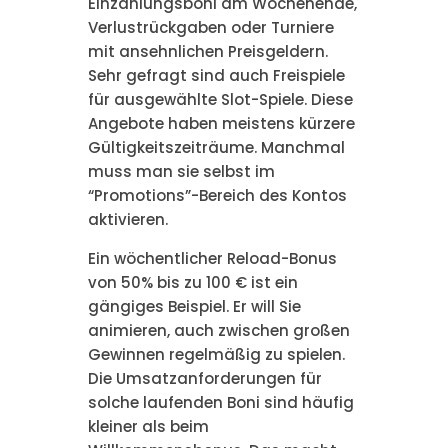
Einzahlungsboni am Wochenende,
Verlustrückgaben oder Turniere
mit ansehnlichen Preisgeldern.
Sehr gefragt sind auch Freispiele
für ausgewählte Slot-Spiele. Diese
Angebote haben meistens kürzere
Gültigkeitszeiträume. Manchmal
muss man sie selbst im
“Promotions”-Bereich des Kontos
aktivieren.
Ein wöchentlicher Reload-Bonus
von 50% bis zu 100 € ist ein
gängiges Beispiel. Er will Sie
animieren, auch zwischen großen
Gewinnen regelmäßig zu spielen.
Die Umsatzanforderungen für
solche laufenden Boni sind häufig
kleiner als beim