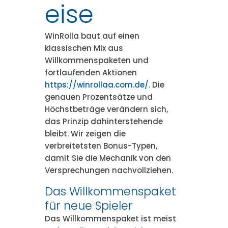
eise
WinRolla baut auf einen
klassischen Mix aus
Willkommenspaketen und
fortlaufenden Aktionen
https://winrollaa.com.de/
. Die
genauen Prozentsätze und
Höchstbeträge verändern sich,
das Prinzip dahinterstehende
bleibt. Wir zeigen die
verbreitetsten Bonus-Typen,
damit Sie die Mechanik von den
Versprechungen nachvollziehen.
Das Willkommenspaket
für neue Spieler
Das Willkommenspaket ist meist