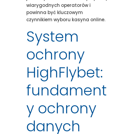
wiarygodnych operatorów i
powinna być kluczowym
czynnikiem wyboru kasyna online.
System
ochrony
HighFlybet:
fundament
y ochrony
danych