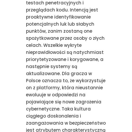
testach penetracyjnych i
przeglądach kodu. Intencją jest
proaktywne identyfikowanie
potencjalnych luk lub słabych
punktów, zanim zostaną one
spożytkowane przez osoby o złych
celach. Wszelkie wykryte
nieprawidłowości są natychmiast
priorytetyzowane i korygowane, a
następnie systemy są
aktualizowane. Dla gracza w
Polsce oznacza to, że wykorzystuje
on z platformy, która nieustannie
ewoluuje w odpowiedzi na
pojawiające się nowe zagrożenia
cybernetyczne. Taka kultura
ciągłego doskonalenia i
zaangażowania w bezpieczeństwo
jest atrybutem charakterystyczną