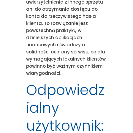
uwierzytelnienia z innego sprzętu
ani do otrzymania dostępu do
konta do rzeczywistego hasła
klienta. To rozwiązanie jest
powszechną praktyką w
dzisiejszych aplikacjach
finansowych i świadczy o
solidności ochrony serwisu, co dla
wymagających lokalnych klientów
powinno być ważnym czynnikiem
wiarygodności.
Odpowiedz
ialny
użytkownik: