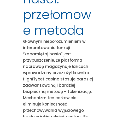
przełomow
e metoda
Głównym nieporozumieniem w
interpretowaniu funkcji
“zapamiętaj hasło” jest
przypuszczenie, że platforma
naprawdę magazynuje łańcuch
wprowadzony przez użytkownika.
HighFlybet casino stosuje bardziej
zaawansowaną i bardziej
bezpieczną metodę – tokenizację.
Mechanizm ten całkowicie
eliminuje konieczność
przechowywania wyjściowego
hasła w jakiejkolwiek postaci. Po