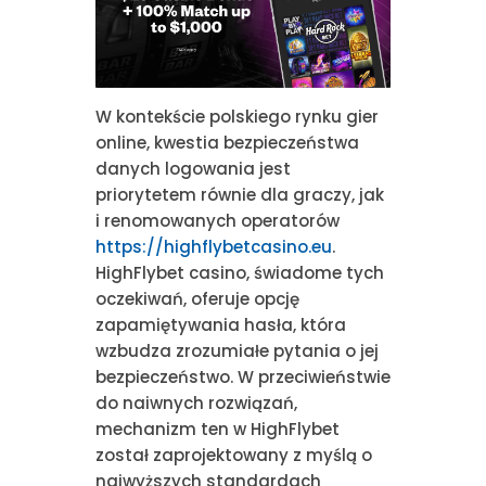
W kontekście polskiego rynku gier
online, kwestia bezpieczeństwa
danych logowania jest
priorytetem równie dla graczy, jak
i renomowanych operatorów
https://highflybetcasino.eu
.
HighFlybet casino, świadome tych
oczekiwań, oferuje opcję
zapamiętywania hasła, która
wzbudza zrozumiałe pytania o jej
bezpieczeństwo. W przeciwieństwie
do naiwnych rozwiązań,
mechanizm ten w HighFlybet
został zaprojektowany z myślą o
najwyższych standardach