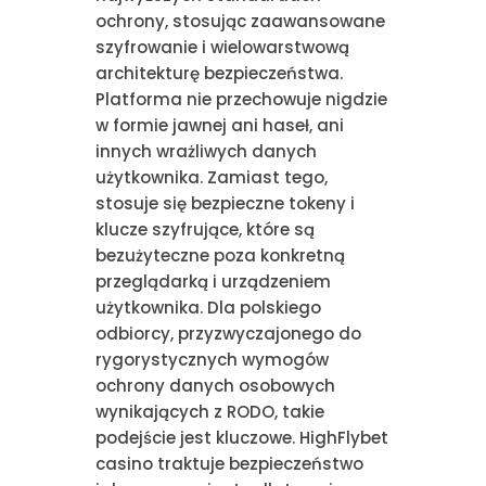
ochrony, stosując zaawansowane
szyfrowanie i wielowarstwową
architekturę bezpieczeństwa.
Platforma nie przechowuje nigdzie
w formie jawnej ani haseł, ani
innych wrażliwych danych
użytkownika. Zamiast tego,
stosuje się bezpieczne tokeny i
klucze szyfrujące, które są
bezużyteczne poza konkretną
przeglądarką i urządzeniem
użytkownika. Dla polskiego
odbiorcy, przyzwyczajonego do
rygorystycznych wymogów
ochrony danych osobowych
wynikających z RODO, takie
podejście jest kluczowe. HighFlybet
casino traktuje bezpieczeństwo