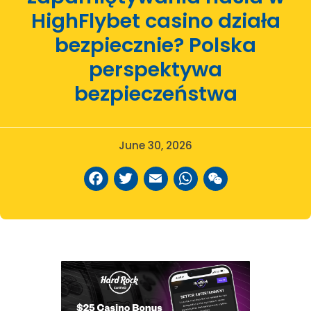
HighFlybet casino działa
bezpiecznie? Polska
perspektywa
bezpieczeństwa
June 30, 2026
Facebook
Twitter
Email
WhatsAp
WeCha